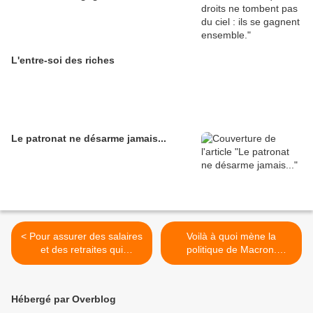
L'entre-soi des riches
Le patronat ne désarme jamais...
< Pour assurer des salaires
Voilà à quoi mène la
et des retraites qui
politique de Macron.
permettent de vivre
Défendons les intérêts de
dignement, prendre l'argent
notre classe, celle des
où il est - Par Jean LÉVY
travailleurs et non des
Hébergé par Overblog
riches ! >