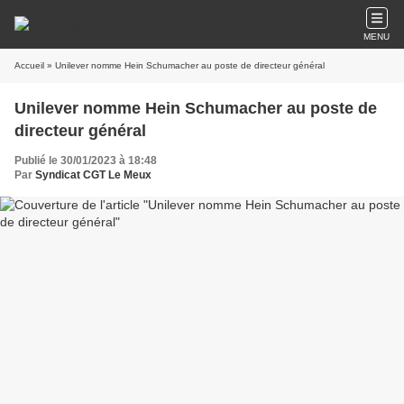
eb : Jean-François Blanchet, Directeur Général de BRL présente les
travaux de sécurisation et d'étanchéité du pont bâche de Saint Gilles
MENU
Accueil
» Unilever nomme Hein Schumacher au poste de directeur général
Unilever nomme Hein Schumacher au poste de
directeur général
Publié le 30/01/2023 à 18:48
Par
Syndicat CGT Le Meux