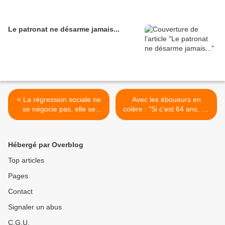
Le patronat ne désarme jamais...
< La régression sociale ne
Avec les éboueurs en
se négocie pas, elle se
colère : "Si c'est 64 ans, on
combat !
va crever au boulot" >
Hébergé par Overblog
Top articles
Pages
Contact
Signaler un abus
C.G.U.