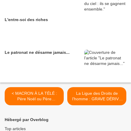
L'entre-soi des riches
Le patronat ne désarme jamais...
< MACRON À LA TÉLÉ :
La Ligue des Droits de
Père Noël ou Père
l'homme : GRAVE DÉRIVE
Fouettard, ou les deux à la
AUTORITAIRE DE L'ETAT
fois ? - Par Jean LÉVY
FRANÇAIS ! >
Hébergé par Overblog
Top articles