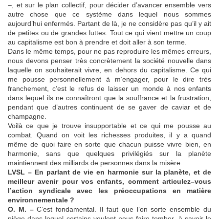
–, et sur le plan collectif, pour décider d’avancer ensemble vers
autre chose que ce système dans lequel nous sommes
aujourd’hui enfermés. Partant de là, je ne considère pas qu’il y ait
de petites ou de grandes luttes. Tout ce qui vient mettre un coup
au capitalisme est bon à prendre et doit aller à son terme.
Dans le même temps, pour ne pas reproduire les mêmes erreurs,
nous devons penser très concrètement la société nouvelle dans
laquelle on souhaiterait vivre, en dehors du capitalisme. Ce qui
me pousse personnellement à m’engager, pour le dire très
franchement, c’est le refus de laisser un monde à nos enfants
dans lequel ils ne connaîtront que la souffrance et la frustration,
pendant que d’autres continuent de se gaver de caviar et de
champagne.
Voilà ce que je trouve insupportable et ce qui me pousse au
combat. Quand on voit les richesses produites, il y a quand
même de quoi faire en sorte que chacun puisse vivre bien, en
harmonie, sans que quelques privilégiés sur la planète
maintiennent des milliards de personnes dans la misère.
LVSL – En parlant de vie en harmonie sur la planète, et de
meilleur avenir pour vos enfants, comment articulez–vous
l’action syndicale avec les préoccupations en matière
environnementale ?
O. M. –
C’est fondamental. Il faut que l’on sorte ensemble du
piège dans lequel certains veulent nous faire tomber, à savoir le