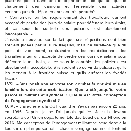
plusieurs points dans tout le département, ce qui fait que le
chargement des camions et l’ensemble des activités
économiques du département sont très perturbés.
« Contraindre en les réquisitionnant des travailleurs qui ont
accepté de perdre des jours de salaire pour défendre leurs droits,
et ce sous le contrôle des policiers, est absolument
inacceptable. »
J’insiste à nouveau sur le fait que ces réquisitions sont bien
souvent jugées par la suite illégales, mais ne serait–ce que du
point de vue moral, contraindre en les réquisitionnant des
travailleurs qui ont accepté de perdre des jours de salaire pour
défendre leurs droits, et ce sous le contrôle des policiers, est
absolument inacceptable. S’ils veulent se servir de policiers, qu’ils
les mettent à la frontière suisse et qu’ils arrêtent les évadés
fiscaux.
LVSL – Vos positions et votre ton combatifs ont été mis en
lumière lors de cette mobilisation. Quel a été jusqu’ici votre
parcours militant et syndical ? Quelle est votre conception
de l’engagement syndical ?
O. M. –
J’ai adhéré à la CGT quand je n’avais pas encore 22 ans,
en 1996. Depuis, je ne l’ai jamais quittée. Je suis devenu
secrétaire de l’Union départementale des Bouches–du–Rhône en
2016. Ma conception de l’engagement militant se situe donc à la
fois sur un plan personnel – chacun s’engage comme il l’entend