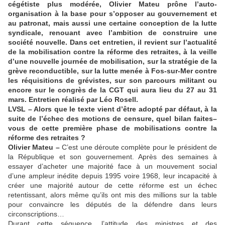
cégétiste plus modérée, Olivier Mateu prône l’auto-
organisation à la base pour s’opposer au gouvernement et
au patronat, mais aussi une certaine conception de la lutte
syndicale, renouant avec l’ambition de construire une
société nouvelle. Dans cet entretien, il revient sur l’actualité
de la mobilisation contre la réforme des retraites, à la veille
d’une nouvelle journée de mobilisation, sur la stratégie de la
grève reconductible, sur la lutte menée à Fos-sur-Mer contre
les réquisitions de grévistes, sur son parcours militant ou
encore sur le congrès de la CGT qui aura lieu du 27 au 31
mars. Entretien réalisé par Léo Rosell.
LVSL – Alors que le texte vient d’être adopté par défaut, à la
suite de l’échec des motions de censure, quel bilan faites–
vous de cette première phase de mobilisations contre la
réforme des retraites ?
Olivier Mateu –
C’est une déroute complète pour le président de
la République et son gouvernement. Après des semaines à
essayer d’acheter une majorité face à un mouvement social
d’une ampleur inédite depuis 1995 voire 1968, leur incapacité à
créer une majorité autour de cette réforme est un échec
retentissant, alors même qu’ils ont mis des millions sur la table
pour convaincre les députés de la défendre dans leurs
circonscriptions…
Durant cette séquence, l’attitude des ministres et des