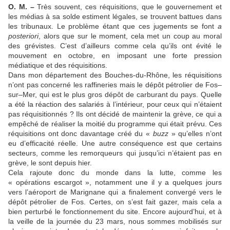
O. M. –
Très souvent, ces réquisitions, que le gouvernement et
les médias à sa solde estiment légales, se trouvent battues dans
les tribunaux. Le problème étant que ces jugements se font
a
posteriori
, alors que sur le moment, cela met un coup au moral
des grévistes. C’est d’ailleurs comme cela qu’ils ont évité le
mouvement en octobre, en imposant une forte pression
médiatique et des réquisitions.
Dans mon département des Bouches-du-Rhône, les réquisitions
n’ont pas concerné les raffineries mais le dépôt pétrolier de Fos–
sur–Mer, qui est le plus gros dépôt de carburant du pays. Quelle
a été la réaction des salariés à l’intérieur, pour ceux qui n’étaient
pas réquisitionnés ? Ils ont décidé de maintenir la grève, ce qui a
empêché de réaliser la moitié du programme qui était prévu. Ces
réquisitions ont donc davantage créé du «
buzz
» qu’elles n’ont
eu d’efficacité réelle. Une autre conséquence est que certains
secteurs, comme les remorqueurs qui jusqu’ici n’étaient pas en
grève, le sont depuis hier.
Cela rajoute donc du monde dans la lutte, comme les
« opérations escargot », notamment une il y a quelques jours
vers l’aéroport de Marignane qui a finalement convergé vers le
dépôt pétrolier de Fos. Certes, on s’est fait gazer, mais cela a
bien perturbé le fonctionnement du site. Encore aujourd’hui, et à
la veille de la journée du 23 mars, nous sommes mobilisés sur