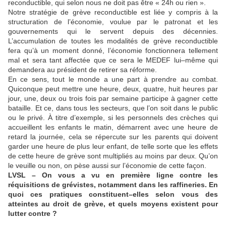
reconductible, qui selon nous ne doit pas être « 24h ou rien ».
Notre stratégie de grève reconductible est liée y compris à la
structuration de l’économie, voulue par le patronat et les
gouvernements qui le servent depuis des décennies.
L’accumulation de toutes les modalités de grève reconductible
fera qu’à un moment donné, l’économie fonctionnera tellement
mal et sera tant affectée que ce sera le MEDEF lui–même qui
demandera au président de retirer sa réforme.
En ce sens, tout le monde a une part à prendre au combat.
Quiconque peut mettre une heure, deux, quatre, huit heures par
jour, une, deux ou trois fois par semaine participe à gagner cette
bataille. Et ce, dans tous les secteurs, que l’on soit dans le public
ou le privé. À titre d’exemple, si les personnels des crèches qui
accueillent les enfants le matin, démarrent avec une heure de
retard la journée, cela se répercute sur les parents qui doivent
garder une heure de plus leur enfant, de telle sorte que les effets
de cette heure de grève sont multipliés au moins par deux. Qu’on
le veuille ou non, on pèse aussi sur l’économie de cette façon.
LVSL – On vous a vu en première ligne contre les
réquisitions de grévistes, notamment dans les raffineries. En
quoi ces pratiques constituent–elles selon vous des
atteintes au droit de grève, et quels moyens existent pour
lutter contre ?