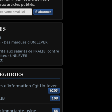
ux articles publiés.
ES
l
 - Des marques d'UNILEVER
rité aux salariés de FRALIB, contre
oiteur UNILEVER
ct
ÉGORIES
s d'information Cgt Unilever
6203
LIB
108
 importante usine
66