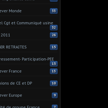
ever Monde
33
l Cgt et Communiqué usine
32
 2011
26
NIR RETRAITES
15
ressement- Participation-PEE
15
ever France
13
ions de CE et DP
10
ever Europe
9
té de groupe France
7