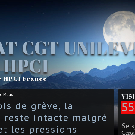
AT CGT UNILE
 HPCI
r HPCI France
Le Meux
VIS
is de grève, la
55
 reste intacte malgré
Se 
et les pressions
Certa