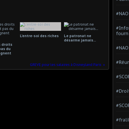
#NAO
#Info
fourn
L'entre-soi des riches
Le patronat ne
désarme jamais...
 droits
#NAO
pas du
gagnent
#Réun
GREVE pour les salaires à Disneyland Paris
#SCOP
#Droi
#SCO
#fral