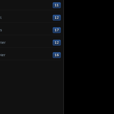
11
l
12
s
17
rier
12
vier
16