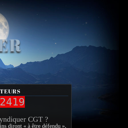
VER
ITEURS
2419
syndiquer CGT ?
ins diront « à être défendu »,