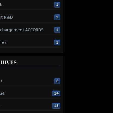
ib
1
et R&D
1
échargement ACCORDS
1
ires
1
HIVES
ût
6
let
14
n
15