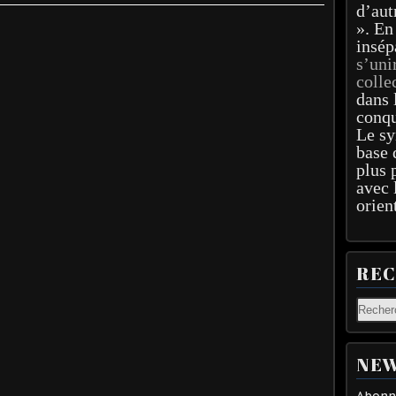
d’aut
». En
insép
s’uni
colle
dans 
conqu
Le sy
base 
plus 
avec 
orien
RE
NEW
Abonne