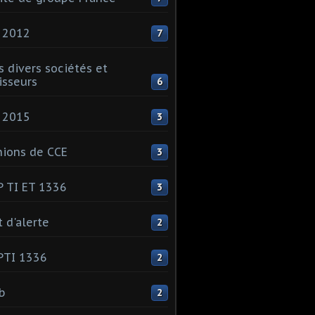
 2012
7
s divers sociétés et
isseurs
6
 2015
3
ions de CCE
3
 TI ET 1336
3
t d'alerte
2
PTI 1336
2
ib
2