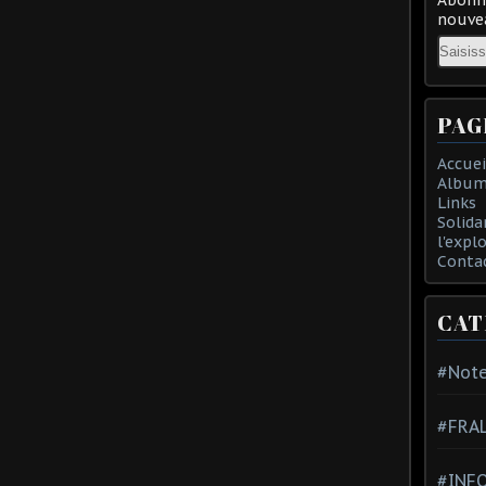
nouvea
Email
PAG
Accuei
Album
Links
Solida
l'expl
Conta
CAT
#Note
#FRA
#INFO