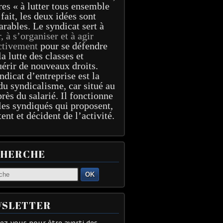
res « à lutter tous ensemble
 fait, les deux idées sont
arables. Le syndicat sert à
r, à s’organiser et à agir
ctivement
pour se défendre
la lutte des classes et
érir de nouveaux droits.
ndicat d’entreprise est la
du syndicalisme, car situé au
près du salarié. Il fonctionne
les syndiqués qui proposent,
tent et décident de l’activité.
CHERCHE
OK
SLETTER
z-vous pour être averti des