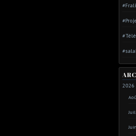
#Fral
#Proj
#Tél
#sala
ARC
2026
Ao
Juil
Jui