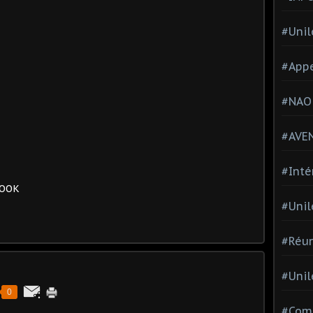
#Unil
#Appe
#NAO
#AVE
#Inté
BOOK
#Unil
#Réun
#Unil
0
#Comi