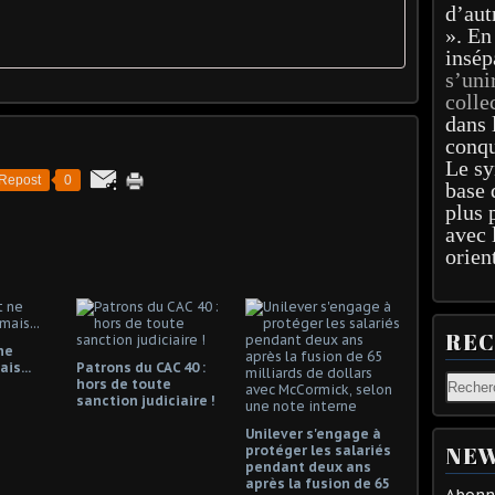
d’aut
». En
insép
s’uni
colle
dans 
conqu
Le sy
Repost
0
base 
plus 
avec 
orien
RE
ne
is...
Patrons du CAC 40 :
hors de toute
sanction judiciaire !
Unilever s'engage à
NEW
protéger les salariés
pendant deux ans
après la fusion de 65
Abonne