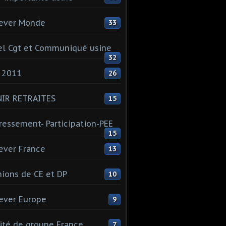
ever Monde
33
l Cgt et Communiqué usine
32
 2011
26
NIR RETRAITES
15
ressement- Participation-PEE
15
ever France
13
ions de CE et DP
10
ever Europe
9
té de groupe France
7