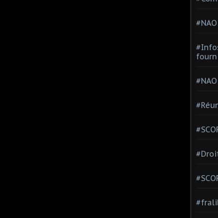
#NAO
#Info
fourn
#NAO
#Réun
#SCOP
#Droi
#SCO
#fral