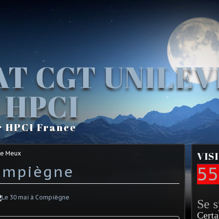
AT CGT UNILE
 HPCI
r HPCI France
Le Meux
VIS
Compiègne
55
Se 
Certa