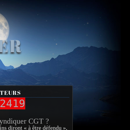
VER
ITEURS
2419
syndiquer CGT ?
ins diront « à être défendu »,