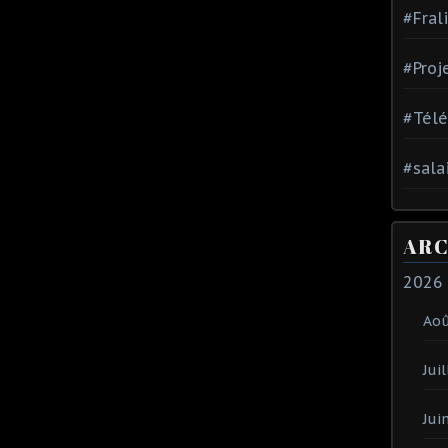
#Fral
#Proj
#Tél
#sala
ARC
2026
Ao
Juil
Jui