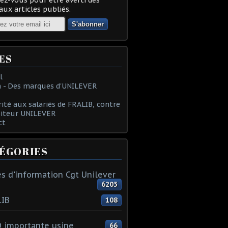
ux articles publiés.
ES
l
 - Des marques d'UNILEVER
rité aux salariés de FRALIB, contre
oiteur UNILEVER
ct
ÉGORIES
s d'information Cgt Unilever
6203
LIB
108
 importante usine
66