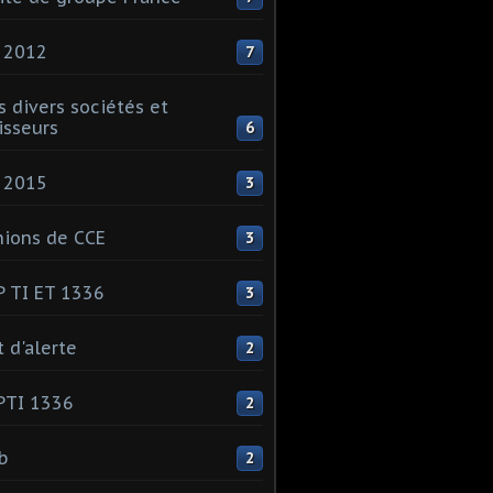
 2012
7
s divers sociétés et
isseurs
6
 2015
3
ions de CCE
3
 TI ET 1336
3
t d'alerte
2
PTI 1336
2
ib
2