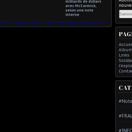
milliards de dollars
nouvea
avec McCormick,
selon une note
Email
interne
Après deux mois de grève, la détermination reste intacte malgré les violences et les pressions
PAG
Accuei
Album
Links
Solida
l'expl
Conta
CAT
#Note
#FRA
#INFO