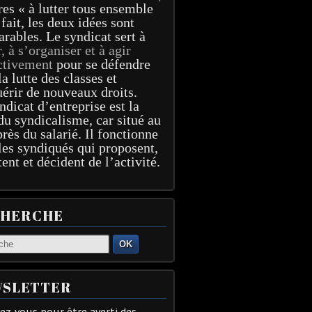
res « à lutter tous ensemble
 fait, les deux idées sont
arables. Le syndicat sert à
r, à s’organiser et à agir
ctivement
pour se défendre
la lutte des classes et
érir de nouveaux droits.
ndicat d’entreprise est la
du syndicalisme, car situé au
près du salarié. Il fonctionne
les syndiqués qui proposent,
tent et décident de l’activité.
CHERCHE
OK
SLETTER
z-vous pour être averti des