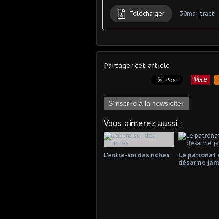
Télécharger
30mai_tract
Partager cet article
S'inscrire à la newsletter
Vous aimerez aussi :
L'entre-soi des riches
Le patronat 
désarme jama