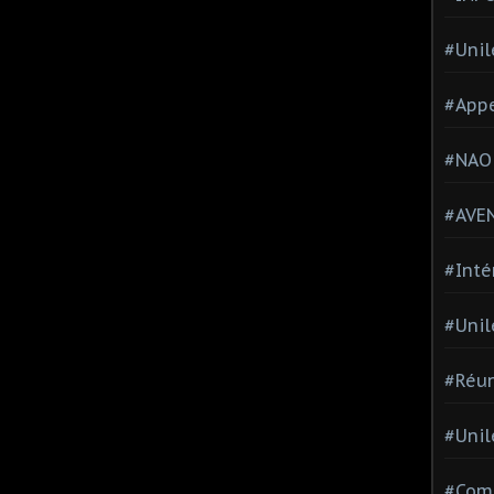
#Unil
#Appe
#NAO
#AVE
#Inté
#Unil
#Réun
#Unil
#Comi