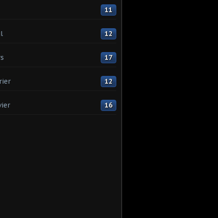
11
l
12
s
17
rier
12
vier
16