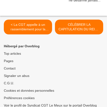
< La CGT appelle à un
CÉLÉBRER LA
rassemblement pour la
CAPITULATION DU REICH
venue d'Emmanuel Macron
NAZI LE 8 MAI PAR UNE
à Lyon ce lundi 8 mai
INTERDICTION DE
MANIFESTER, C'EST
Hébergé par Overblog
TOUT MACRON ! >
Top articles
Pages
Contact
Signaler un abus
C.G.U.
Cookies et données personnelles
Préférences cookies
Voir le profil de Syndicat CGT Le Meux sur le portail Overblog