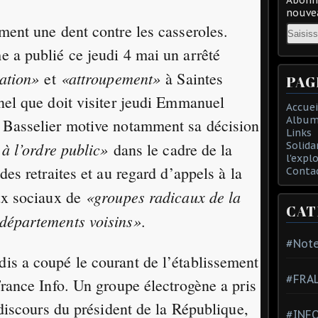
nouvea
ment une dent contre les casseroles.
Email
 a publié ce jeudi 4 mai un arrêté
tation»
«attroupement»
et
à Saintes
PAG
nel que doit visiter jeudi Emmanuel
Accuei
Album
 Basselier motive notamment sa décision
Links
 à l’ordre public»
dans le cadre de la
Solida
l'expl
des retraites et au regard d’appels à la
Conta
«groupes radicaux de la
aux sociaux de
CAT
départements voisins»
.
#Note
is a coupé le courant de l’établissement
#FRA
France Info. Un groupe électrogène a pris
 discours du président de la République,
#INFO