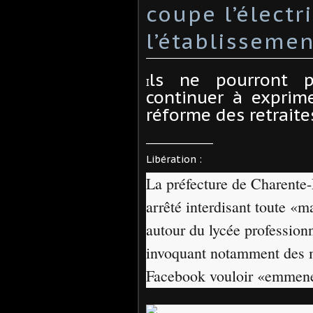
coupe l’électr
l’établissemen
ls ne pourront 
I
continuer à exprim
réforme des retraite
________________
Libération :
La préfecture de Charente-
arrêté interdisant toute «m
autour du lycée professio
invoquant notamment des m
Facebook vouloir «emmener