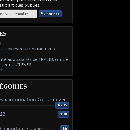
ux articles publiés.
ES
l
 - Des marques d'UNILEVER
rité aux salariés de FRALIB, contre
oiteur UNILEVER
ct
ÉGORIES
s d'information Cgt Unilever
6203
LIB
108
 importante usine
66