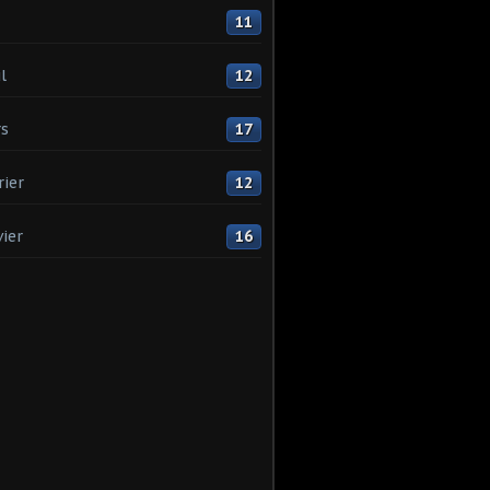
11
l
12
s
17
rier
12
vier
16