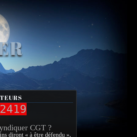
VER
ITEURS
2419
syndiquer CGT ?
ins diront « à être défendu »,