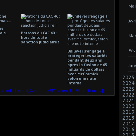
Mai
Avri
ne
is...
Patrons du CAC 40 :
Mar
hors de toute
sanction judiciaire !
Fév
Unilever s'engage à
protéger les salariés
pendant deux ans
après la fusion de 65
Jan
milliards de dollars
avec McCormick,
2025
selon une note
2024
interne
2023
Après son interpellation en manifestation le 1er mai, Xavier Mathieu est libre et ne sera pas poursuivi
Le RIP refusé, le PIR continue ... [le point de vue de la CGT]
2022
2021
2020
2019
2018
2017
2016
2015