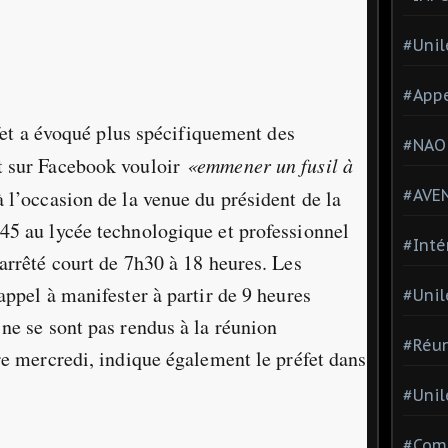
#Unil
#Appe
éfet a évoqué plus spécifiquement des
#NAO
t sur Facebook vouloir
«emmener un fusil à
à l’occasion de la venue du président de la
#AVE
45 au lycée technologique et professionnel
#Inté
arrêté court de 7h30 à 18 heures. Les
appel à manifester à partir de 9 heures
#Unil
ne se sont pas rendus à la réunion
#Réun
re mercredi, indique également le préfet dans
#Unil
#Comi