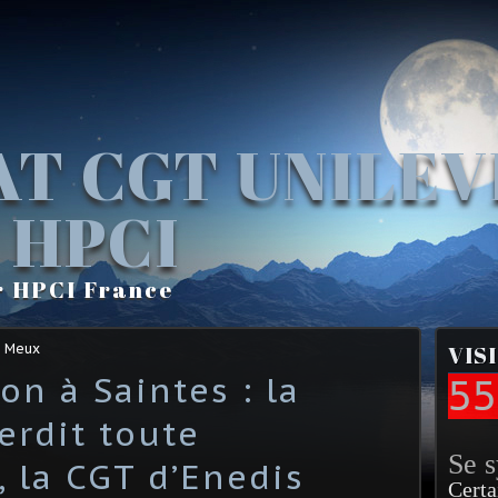
AT CGT UNILE
 HPCI
r HPCI France
e Meux
VIS
on à Saintes : la
55
erdit toute
Se 
, la CGT d’Enedis
Certa