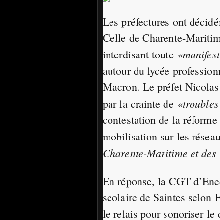
Les préfectures ont décidé
Celle de Charente-Maritime
«manifes
interdisant toute
autour du lycée profession
Macron. Le préfet Nicolas
«troubles
par la crainte de
contestation de la réforme 
mobilisation sur les rése
Charente-Maritime et des 
En réponse, la CGT d’Ened
scolaire de Saintes selon 
le relais pour sonoriser le