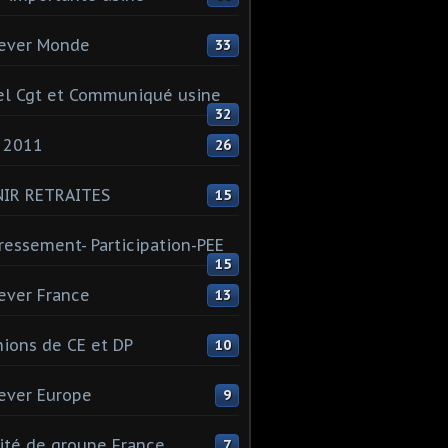
ever Monde
33
l Cgt et Communiqué usine
32
 2011
26
NIR RETRAITES
15
ressement- Participation-PEE
15
ever France
13
ions de CE et DP
10
ever Europe
9
té de groupe France
7