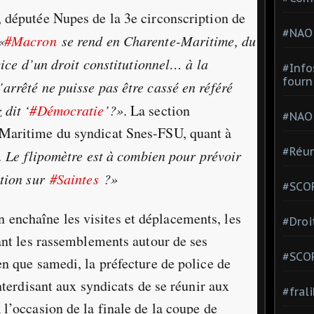
 députée Nupes de la 3e circonscription de
#NAO
«
#Macron
se rend en Charente-Maritime, du
rcice d’un droit constitutionnel… à la
#Info
fourn
arrêté ne puisse pas être cassé en référé
 dit ‘
#Démocratie
’?»
. La section
#NAO
Maritime du syndicat Snes-FSU, quant à
#Réun
. Le flipomètre est à combien pour prévoir
tion sur
#Saintes
?»
#SCOP
nchaîne les visites et déplacements, les
#Droi
ant les rassemblements autour de ses
#SCO
n que samedi, la préfecture de police de
interdisant aux syndicats de se réunir aux
#fral
l’occasion de la finale de la coupe de