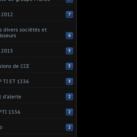
 2012
7
s divers sociétés et
isseurs
6
 2015
3
ions de CCE
3
 TI ET 1336
3
t d'alerte
2
PTI 1336
2
ib
2