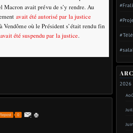
#Fral
l Macron avait prévu de s’y rendre. Au
lement
avait été autorisé par la justice
#Proj
 Vendôme où le Président s’était rendu fin
 avait été suspendu par la justice
.
#Tél
#sala
ARC
2026
Ao
Juil
Repost
0
Jui