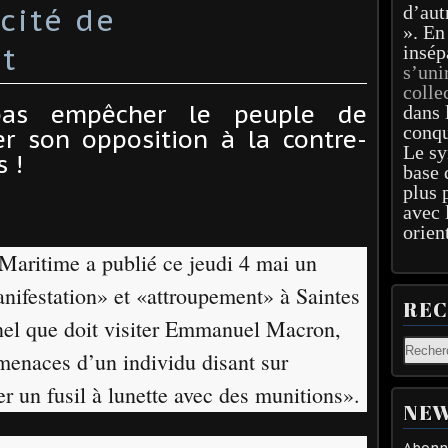
icité de
d’aut
». En
t
insép
s’uni
colle
pas empêcher le peuple de
dans 
conqu
er son opposition à la contre-
Le sy
s !
base 
plus 
avec 
orien
Maritime a publié ce jeudi 4 mai un
anifestation» et «attroupement» à Saintes
RE
nnel que doit visiter Emmanuel Macron,
enaces d’un individu disant sur
 un fusil à lunette avec des munitions».
NEW
Abonne