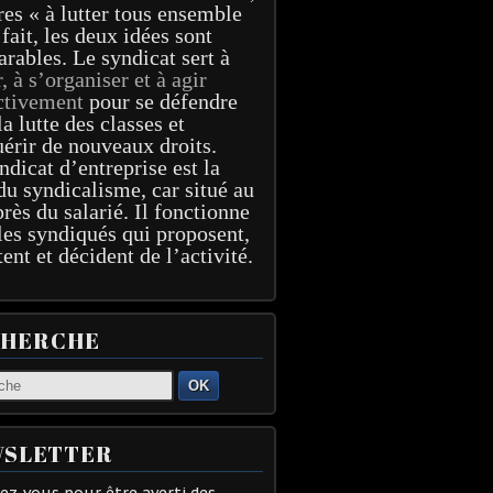
res « à lutter tous ensemble
 fait, les deux idées sont
arables. Le syndicat sert à
r, à s’organiser et à agir
ctivement
pour se défendre
la lutte des classes et
érir de nouveaux droits.
ndicat d’entreprise est la
du syndicalisme, car situé au
près du salarié. Il fonctionne
les syndiqués qui proposent,
tent et décident de l’activité.
CHERCHE
OK
SLETTER
z-vous pour être averti des