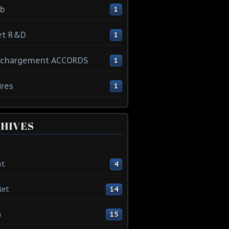
ib
1
et R&D
1
échargement ACCORDS
1
ires
1
HIVES
ût
4
let
14
n
15