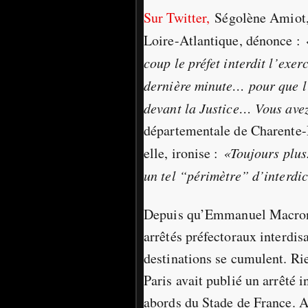
Sur Twitter,
Ségolène Amiot,
Loire-Atlantique, dénonce :
coup le préfet interdit l’exe
dernière minute… pour que l’
devant la Justice… Vous avez
départementale de Charente-
elle, ironise :
«Toujours plus
un tel “périmètre” d’interdic
Depuis qu’Emmanuel Macron e
arrêtés préfectoraux interdis
destinations se cumulent. Rie
Paris avait publié un arrêté 
abords du Stade de France. A 