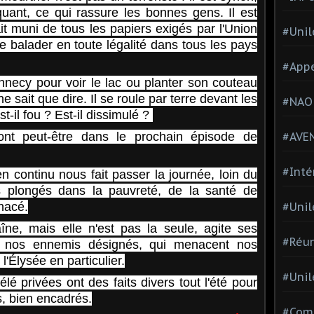
quant, ce qui rassure les bonnes gens. Il est
t muni de tous les papiers exigés par l'Union
#Unil
se balader en toute légalité dans tous les pays
#Appe
 Annecy pour voir le lac ou planter son couteau
e sait que dire. Il se roule par terre devant les
#NAO
Est-il fou ? Est-il dissimulé ?
ront peut-être dans le prochain épisode de
#AVE
#Inté
en continu nous fait passer la journée, loin du
s plongés dans la pauvreté, de la santé de
nacé.
#Unil
îne, mais elle n'est pas la seule, agite ses
#Réun
, nos ennemis désignés, qui menacent nos
 l'Élysée en particulier.
#Unil
é privées ont des faits divers tout l'été pour
s, bien encadrés.
#Comi