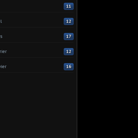
11
l
12
s
17
rier
12
vier
16