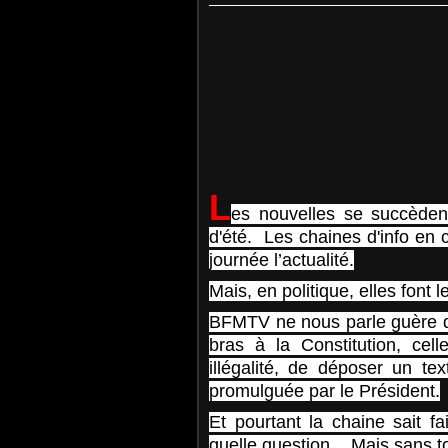
L
es nouvelles se succède
d'été. Les chaines d'info en 
journée l’actualité.
Mais, en politique, elles font l
BFMTV ne nous parle guère de
bras à la Constitution, cell
illégalité, de déposer un te
promulguée par le Président.
Et pourtant la chaine sait f
quelle question... Mais sans to