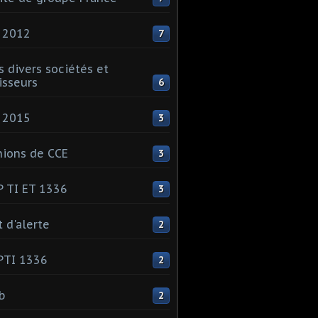
 2012
7
s divers sociétés et
isseurs
6
 2015
3
ions de CCE
3
 TI ET 1336
3
t d'alerte
2
PTI 1336
2
ib
2