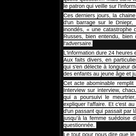
le patron qui veille sur l'infor
Ces derniers jours, la chain
d'un barrage sur le Dniepr, 
inondés, « une catastrophe d
Russes, bien entendu, bien q
l'adversaire.
L'information dure 24 heures 
Aux faits divers, en particu
qui s'en délecte à longueur d
des enfants au jeune âge et ju
Cet acte abominable remplit l
Interview sur interview, cha
qui a poursuivi le meurtrier
expliquer l'affaire. Et c'est 
d'un passant qui passait par l
jusqu’à la femme suédoise du
questionnée.
Le tout pour nous dire que le m