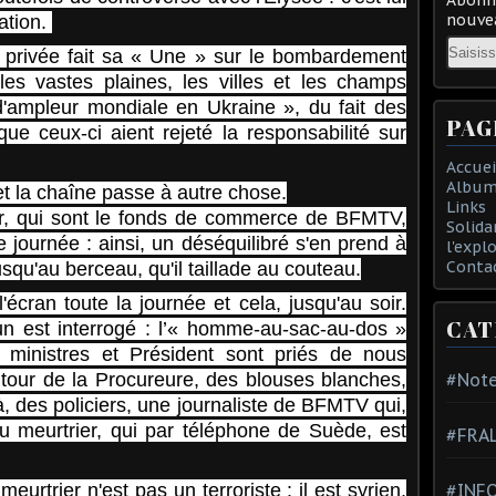
nouvea
mation.
Email
e privée fait sa « Une » sur le bombardement
les vastes plaines, les villes et les champs
'ampleur mondiale en Ukraine », du fait des
PAG
ue ceux-ci aient rejeté la responsabilité sur
Accuei
Album
et la chaîne passe à autre chose.
Links
lier, qui sont le fonds de commerce de BFMTV,
Solida
e journée : ainsi, un déséquilibré s'en prend à
l'expl
Conta
squ'au berceau, qu'il taillade au couteau.
'écran toute la journée et cela, jusqu'au soir.
CAT
cun est interrogé : l’« homme-au-sac-au-dos »
, ministres et Président sont priés de nous
au tour de la Procureure, des blouses blanches,
#Note
à, des policiers, une journaliste de BFMTV qui,
 meurtrier, qui par téléphone de Suède, est
#FRA
eurtrier n'est pas un terroriste : il est syrien,
#INFO