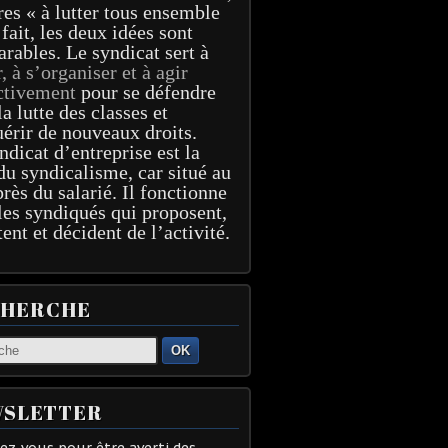
res « à lutter tous ensemble
 fait, les deux idées sont
arables. Le syndicat sert à
r, à s’organiser et à agir
ctivement
pour se défendre
la lutte des classes et
érir de nouveaux droits.
ndicat d’entreprise est la
du syndicalisme, car situé au
près du salarié. Il fonctionne
les syndiqués qui proposent,
tent et décident de l’activité.
CHERCHE
OK
SLETTER
z-vous pour être averti des