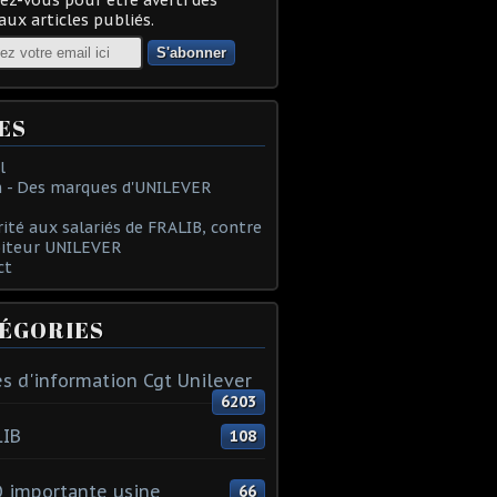
ux articles publiés.
ES
l
 - Des marques d'UNILEVER
rité aux salariés de FRALIB, contre
oiteur UNILEVER
ct
ÉGORIES
s d'information Cgt Unilever
6203
LIB
108
 importante usine
66