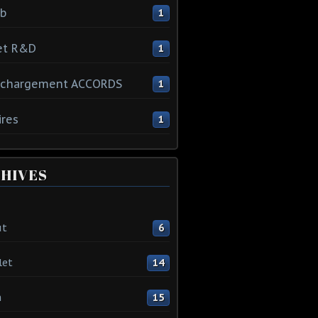
ib
1
et R&D
1
échargement ACCORDS
1
ires
1
HIVES
ût
6
let
14
n
15