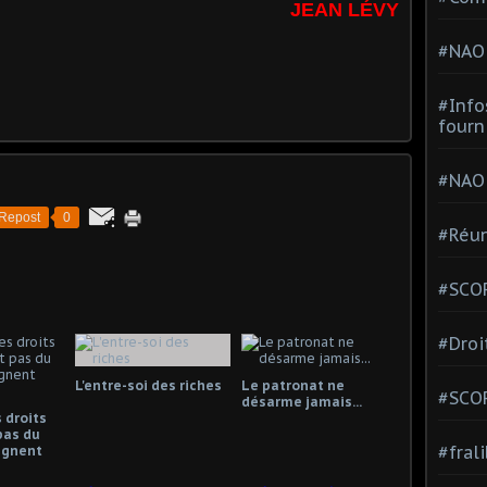
JEAN LÉVY
#NAO
#Info
fourn
#NAO
Repost
0
#Réun
#SCOP
#Droi
L'entre-soi des riches
Le patronat ne
#SCO
désarme jamais...
 droits
pas du
#fral
gagnent