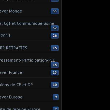
ever Monde
33
l Cgt et Communiqué usine
32
 2011
26
NIR RETRAITES
15
ressement- Participation-PEE
15
ever France
13
ions de CE et DP
10
ever Europe
9
té de groupe France
7