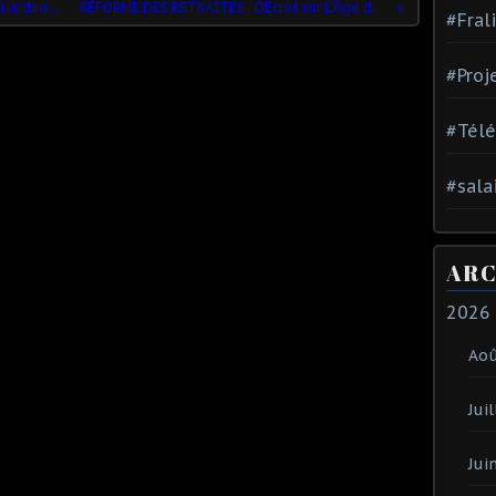
Macron et son clan, aux ordres des milliardaires, veulent un État autoritaire - Par Jean LÉVY
RÉFORME DES RETRAITES : DÉcret sur L’Âge de dÉpart et CARRIÈRE LONGUE, DECRYPTAGE.
#Fral
#Proj
#Tél
#sala
ARC
2026
Ao
Juil
Jui