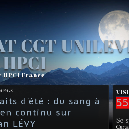
AT CGT UNILE
 HPCI
r HPCI France
Le Meux
VIS
faits d'été : du sang à
55
o en continu sur
Se 
an LÉVY
Certa