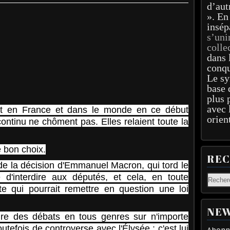
d’aut
». En
insép
s’uni
colle
dans 
conqu
Le sy
base 
plus 
avec 
nt en France et dans le monde en ce début
orien
continu ne chôment pas. Elles relaient toute la
e bon choix.
RE
 la décision d'Emmanuel Macron, qui tord le
e d'interdire aux députés, et cela, en toute
xte qui pourrait remettre en question une loi
NEW
aire des débats en tous genres sur n'importe
utefois de controverse avec l'Élysée : c'est lui
Abonne