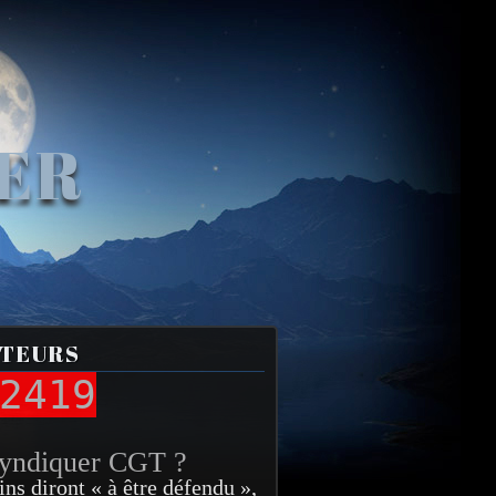
VER
ITEURS
2419
syndiquer CGT ?
ins diront « à être défendu »,