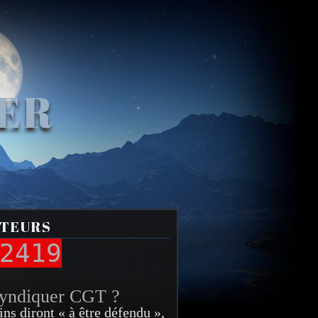
VER
ITEURS
2419
syndiquer CGT ?
ins diront « à être défendu »,