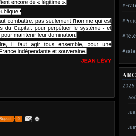
fient encore de « légitime ».
#Fral
blique !
#Proj
 faut combattre, pas seulement l'homme qui est
rs du Capital, pour perpétuer le système - et
ut pour maintenir leur domination.
#Tél
dre, il faut agir tous ensemble, pour une
#sala
France indépendante et souveraine.
JEAN LÉVY
ARC
2026
Ao
Juil
Repost
0
Jui