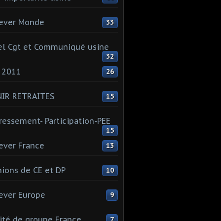
ever Monde
33
l Cgt et Communiqué usine
32
 2011
26
NIR RETRAITES
15
ressement- Participation-PEE
15
ever France
13
ions de CE et DP
10
ever Europe
9
té de groupe France
7