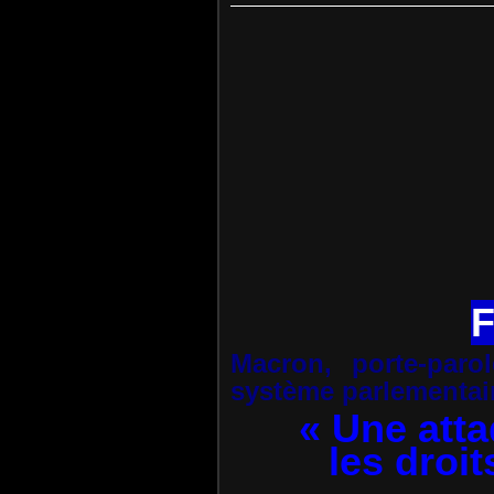
F
Macron, porte-paro
système parlementai
« Une atta
les droi