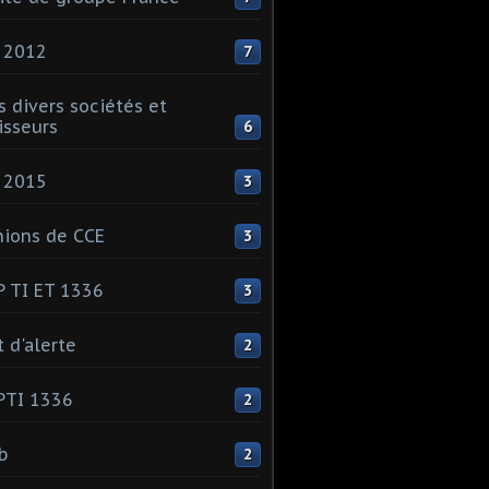
 2012
7
s divers sociétés et
isseurs
6
 2015
3
ions de CCE
3
 TI ET 1336
3
t d'alerte
2
PTI 1336
2
ib
2