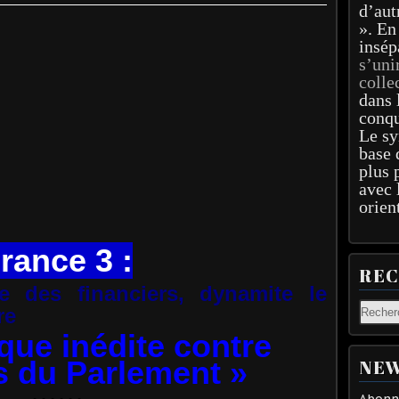
d’aut
». En
insép
s’uni
colle
dans 
conqu
Le sy
base 
plus 
avec 
orien
rance 3 :
RE
le des financiers, dynamite le
re
que inédite contre
ts du Parlement »
NEW
Abonne