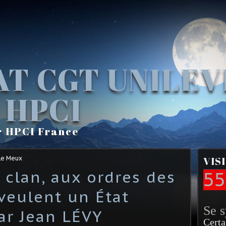
AT CGT UNILE
 HPCI
r HPCI France
Le Meux
VIS
 clan, aux ordres des
55
 veulent un État
Se 
Par Jean LÉVY
Certa