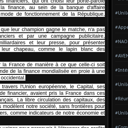
es financiers, qui ont choisi leur porte-parole
la finance, au sein de la banque d'affaire
#Unil
e mode de fonctionnement de la République,
#Appe
que leur champion gagne le matche, n'a pas
nciers et par une campagne publicitaire,
#NAO
illiardaires et leur presse, pour présenter
 leur chapeau, comme le lapin blanc des
#AVE
er la France de manière à ce que celle-ci soit
#Inté
onde de la finance mondialisée en proie à une
occidental.
#Unil
travers l'Union européenne, le Capital, ses
e financier, avaient pris la France dans ces
#Réun
ançais. La libre circulation des capitaux, des
odèlent notre société, sans frontières pour
siers, comme indicateurs de notre économie et
#Unil
#Comi