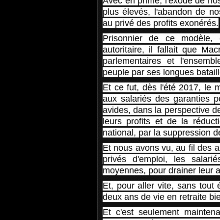
Avec en prime, l'exode de nos
plus élevés, l'abandon de no
au privé des profits exonérés.
Prisonnier de ce modèle,
autoritaire, il fallait que M
parlementaires et l'ensemb
peuple par ses longues bataill
Et ce fut, dès l'été 2017, le
aux salariés des garanties p
avides, dans la perspective d
leurs profits et de la réduc
national, par la suppression de
Et nous avons vu, au fil des 
privés d'emploi, les salar
moyennes, pour drainer leur a
Et, pour aller vite, sans tout
deux ans de vie en retraite b
Et c'est seulement maintena