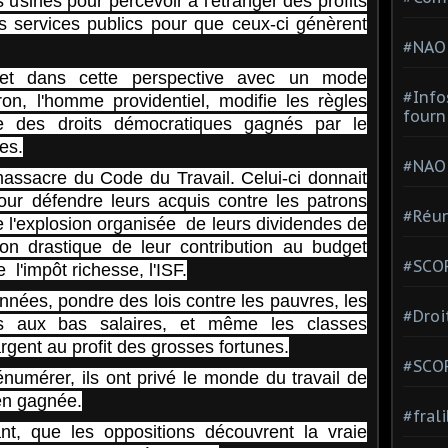
 usines pour percevoir à l'étranger des profits
s services publics pour que ceux-ci génèrent
#NAO
 et dans cette perspective avec un mode
#Info
acron, l'homme providentiel, modifie les règles
fourn
le des droits démocratiques gagnés par le
es.
#NAO
 massacre du Code du Travail. Celui-ci donnait
our défendre leurs acquis contre les patrons
#Réun
e l'explosion organisée de leurs dividendes de
tion drastique de leur contribution au budget
#SCOP
 l'impôt richesse, l'ISF.
années, pondre des lois contre les pauvres, les
#Droi
iés aux bas salaires, et même les classes
rgent au profit des grosses fortunes.
#SCO
 énumérer, ils ont privé le monde du travail de
ien gagnée.
#fral
nt, que les oppositions découvrent la vraie