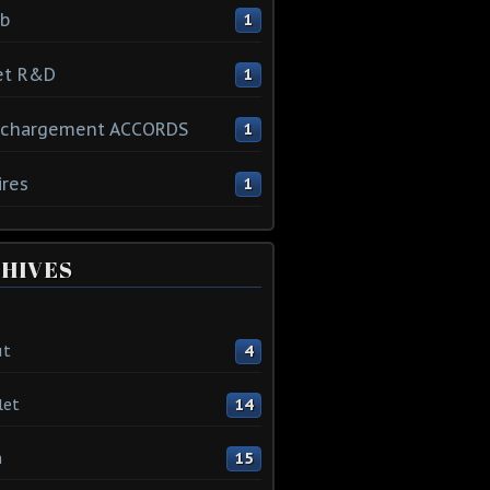
ib
1
et R&D
1
échargement ACCORDS
1
ires
1
HIVES
ût
4
let
14
n
15