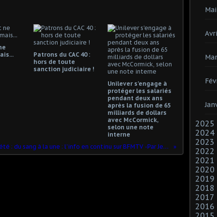
Mai
Avri
ne
is...
Patrons du CAC 40 :
Mar
hors de toute
sanction judiciaire !
Fév
Unilever s'engage à
protéger les salariés
pendant deux ans
Jan
après la fusion de 65
milliards de dollars
avec McCormick,
2025
selon une note
2024
interne
2023
Faits divers...faits d'été : du sang à la une : l'info en continu sur BFMTV -Par Jean LÉVY
2022
2021
2020
2019
2018
2017
2016
2015