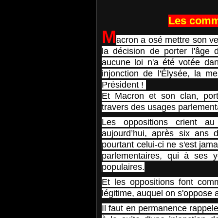
Les comm
M
acron a osé mettre son vet
la décision de porter l'âge 
aucune loi n'a été votée dan
injonction de l'Élysée, la 
Président !
Et Macron et son clan, port
travers des usages parlement
Les oppositions crient au
aujourd’hui, après six ans d
pourtant celui-ci ne s'est jama
parlementaires, qui à ses y
populaires.
Et les oppositions font com
légitime, auquel on s'oppose
Il faut en permanence rappel