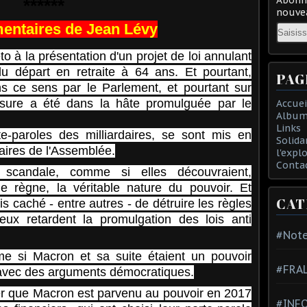
******
nouvea
entaires de Jean Lévy
Email
o à la présentation d'un projet de loi annulant
du départ en retraite à 64 ans. Et pourtant,
PAG
s ce sens par le Parlement, et pourtant sur
mesure a été dans la hâte promulguée par le
Accuei
Album
Links
e-paroles des milliardaires, se sont mis en
Solida
aires de l'Assemblée.
l'expl
Conta
 scandale, comme si elles découvraient,
e règne, la véritable nature du pouvoir. Et
CAT
is caché - entre autres - de détruire les règles
eux retardent la promulgation des lois anti
#Note
me si Macron et sa suite étaient un pouvoir
#FRA
 avec des arguments démocratiques.
er que Macron est parvenu au pouvoir en 2017
#INFO