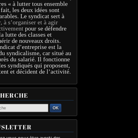
res « à lutter tous ensemble
 fait, les deux idées sont
arables. Le syndicat sert à
r, à s’organiser et à agir
ctivement
pour se défendre
la lutte des classes et
érir de nouveaux droits.
ndicat d’entreprise est la
du syndicalisme, car situé au
près du salarié. Il fonctionne
les syndiqués qui proposent,
tent et décident de l’activité.
CHERCHE
OK
SLETTER
z-vous pour être averti des