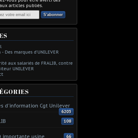
ux articles publiés.
ES
l
 - Des marques d'UNILEVER
rité aux salariés de FRALIB, contre
oiteur UNILEVER
ct
ÉGORIES
s d'information Cgt Unilever
6203
LIB
108
 importante usine
66