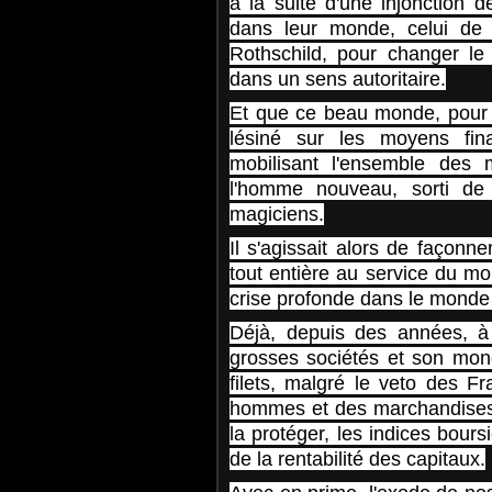
à la suite d'une injonction d
dans leur monde, celui de 
Rothschild, pour changer l
dans un sens autoritaire.
Et que ce beau monde, pour 
lésiné sur les moyens fina
mobilisant l'ensemble des m
l'homme nouveau, sorti de
magiciens.
Il s'agissait alors de façonn
tout entière au service du m
crise profonde dans le monde 
Déjà, depuis des années, à 
grosses sociétés et son mond
filets, malgré le veto des Fr
hommes et des marchandises m
la protéger, les indices bour
de la rentabilité des capitaux.