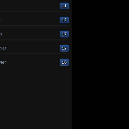
11
l
12
s
17
rier
12
vier
16