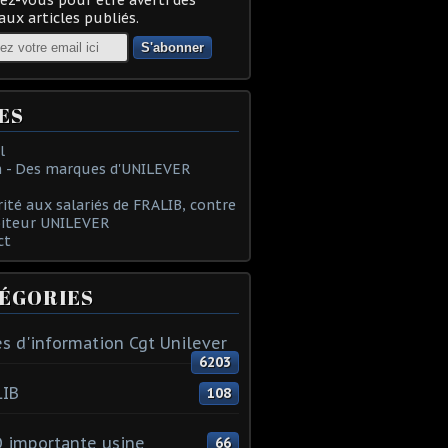
ux articles publiés.
ES
l
 - Des marques d'UNILEVER
rité aux salariés de FRALIB, contre
oiteur UNILEVER
ct
ÉGORIES
s d'information Cgt Unilever
6203
LIB
108
 importante usine
66