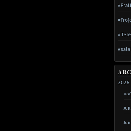
#Fral
#Proj
#Tél
#sala
ARC
2026
Ao
Juil
Jui