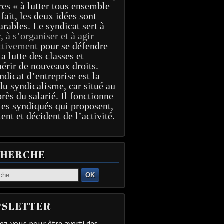
res « à lutter tous ensemble
 fait, les deux idées sont
arables. Le syndicat sert à
r, à s’organiser et à agir
ctivement
pour se défendre
la lutte des classes et
érir de nouveaux droits.
ndicat d’entreprise est la
du syndicalisme, car situé au
près du salarié. Il fonctionne
les syndiqués qui proposent,
tent et décident de l’activité.
CHERCHE
OK
SLETTER
z-vous pour être averti des