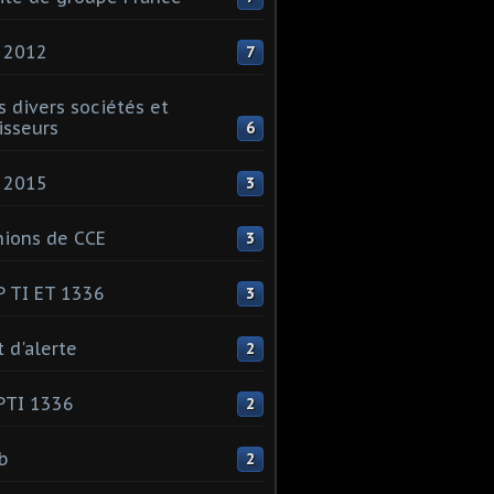
 2012
7
s divers sociétés et
isseurs
6
 2015
3
ions de CCE
3
 TI ET 1336
3
t d'alerte
2
PTI 1336
2
ib
2