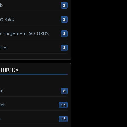
ib
1
et R&D
1
échargement ACCORDS
1
ires
1
HIVES
ût
6
let
14
n
15