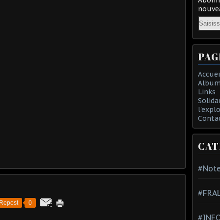
nouvea
Email
PAG
Accuei
Album
Links
Solida
l'expl
Conta
CAT
#Note
#FRA
Repost
0
#INFO