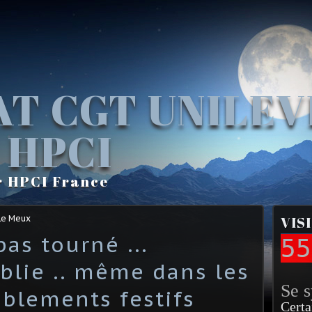
AT CGT UNILE
 HPCI
r HPCI France
Le Meux
VIS
pas tourné ...
55
blie .. même dans les
Se 
blements festifs
Certa