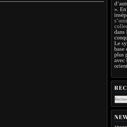
d’aut
». En
insép
s’uni
colle
dans 
conqu
Le sy
base 
plus 
avec 
orien
RE
NEW
Abonne