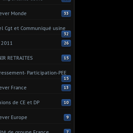
ever Monde
33
l Cgt et Communiqué usine
32
 2011
26
NIR RETRAITES
15
ressement- Participation-PEE
15
ever France
13
ions de CE et DP
10
ever Europe
9
té de groupe France
7