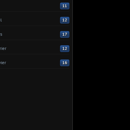
11
l
12
s
17
rier
12
vier
16