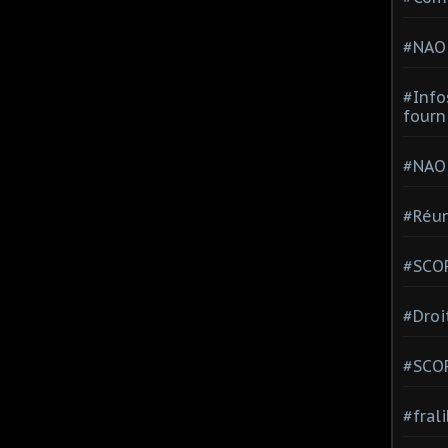
#NAO
#Info
fourn
#NAO
#Réun
#SCOP
#Droi
#SCO
#fral