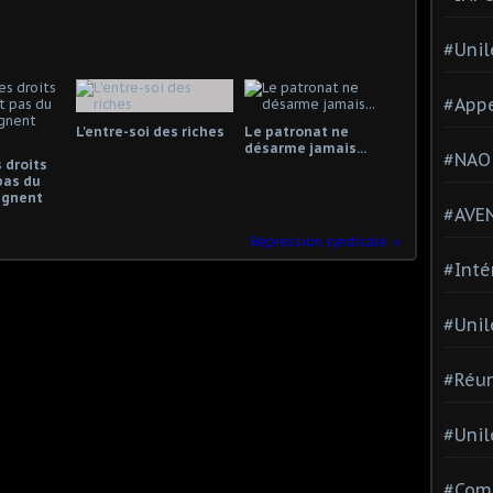
#Unil
#Appe
L'entre-soi des riches
Le patronat ne
désarme jamais...
#NAO
 droits
pas du
gagnent
#AVE
Répression syndicale
#Inté
#Unil
#Réun
#Unil
#Comi