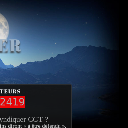
VER
ITEURS
2419
syndiquer CGT ?
ins diront « à être défendu »,