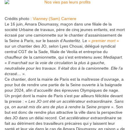
Crédits photo :
Vianney (Sam) Carriere
Le 16 juin, Amara Dioumassy, maçon dans une filiale de la
société Urbaine de travaux, père de cinq jeunes enfants, est mort
écrasé par une camionnette sur le chantier d’assainissement de
la Seine à Paris, sur le bassin d’Austerlitz. Le
«
premier mort
»
sur un chantier des JO, selon Lyes Chouai, délégué syndical
central CGT de la Sade, filiale de Veolia et entreprise du
chauffeur de la camionnette, qui s’est entretenu avec
Mediapart
.
«
Il marchait sur la voie de circulation la plus à gauche,
neutralisée pour les travaux. Il était dos à la camionnette. Elle l’a
écrasé…
».
Ce chantier, dont la mairie de Paris est la maîtresse d’ouvrage, a
pour but de rendre une partie de la Seine ouverte à la baignade
pour 2024, afin d’accueillir des épreuves Olympiques de nage.
Un projet dont la maire de Paris s’est par ailleurs félicitée devant
la presse : «
Les JO ont été un accélérateur extraordinaire. Sans
ça, on aurait mis dix ans de plus à rendre la Seine propre
». Son
but est donc de rendre plus attractive la ville dans la perspective
des JO dans un délai record. Cet
accélérateur extraordinaire
se
fait au détriment des travailleurs précaires qui y laissent leur
santé et leur vie dans le cas de Amara Dioumassy, en raison «
de