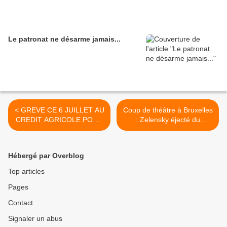
Le patronat ne désarme jamais...
< GREVE CE 6 JUILLET AU
Coup de théâtre à Bruxelles
CREDIT AGRICOLE POUR
: Zelensky éjecté du
PLUS D'EFFECTIFS ET
sommet UE-CELAC suite à
PLUS DE SALAIRE
l’opposition de l’Amérique
latine >
Hébergé par Overblog
Top articles
Pages
Contact
Signaler un abus