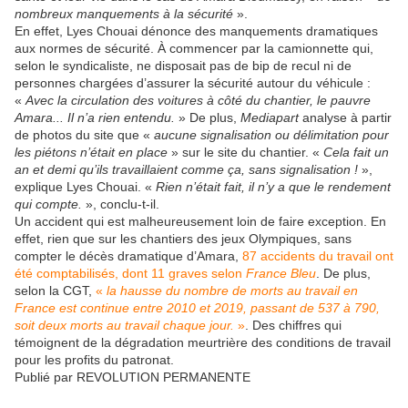
nombreux manquements à la sécurité
».
En effet, Lyes Chouai dénonce des manquements dramatiques
aux normes de sécurité. À commencer par la camionnette qui,
selon le syndicaliste, ne disposait pas de bip de recul ni de
personnes chargées d’assurer la sécurité autour du véhicule :
«
Avec la circulation des voitures à côté du chantier, le pauvre
Amara... Il n’a rien entendu.
» De plus,
Mediapart
analyse à partir
de photos du site que «
aucune signalisation ou délimitation pour
les piétons n’était en place
» sur le site du chantier. «
Cela fait un
an et demi qu’ils travaillaient comme ça, sans signalisation !
»,
explique Lyes Chouai. «
Rien n’était fait, il n’y a que le rendement
qui compte.
», conclu-t-il.
Un accident qui est malheureusement loin de faire exception. En
effet, rien que sur les chantiers des jeux Olympiques, sans
compter le décès dramatique d’Amara,
87 accidents du travail ont
été comptabilisés, dont 11 graves selon
France Bleu
. De plus,
selon la CGT,
«
la hausse du nombre de morts au travail en
France est continue entre 2010 et 2019, passant de 537 à 790,
soit deux morts au travail chaque jour.
»
. Des chiffres qui
témoignent de la dégradation meurtrière des conditions de travail
pour les profits du patronat.
Publié par REVOLUTION PERMANENTE