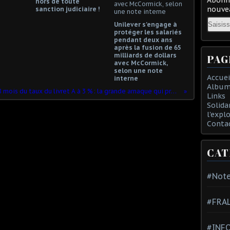
hors de toute
nouvea
sanction judiciaire !
Email
Unilever s'engage à
protéger les salariés
pendant deux ans
après la fusion de 65
milliards de dollars
PAG
avec McCormick,
selon une note
Accuei
interne
Album
Gel pour 18 mois du taux du livret A à 3 % : la grande arnaque qui profite aux banques... mais pas au logement social !
Links
Solida
l'expl
Conta
CAT
#Note
#FRA
#INFO