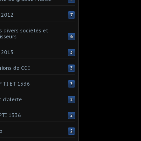
 2012
7
s divers sociétés et
isseurs
6
 2015
3
ions de CCE
3
 TI ET 1336
3
t d'alerte
2
PTI 1336
2
ib
2