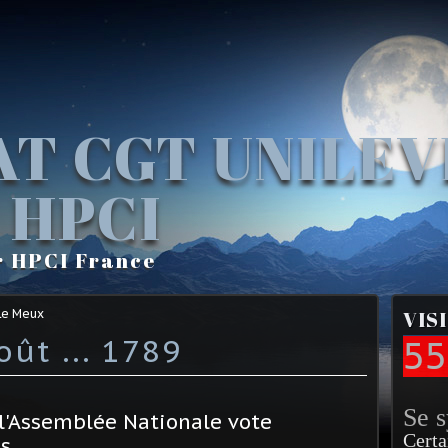
AT CGT UNILE
 HPCI
r HPCI France
Le Meux
VIS
oût ... 1789
55
Se 
 l'Assemblée Nationale vote
Certa
s.