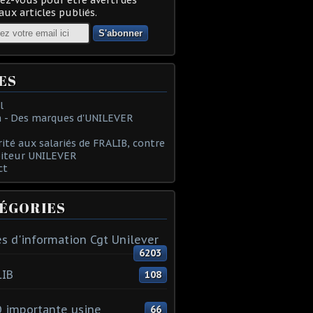
ux articles publiés.
ES
l
 - Des marques d'UNILEVER
rité aux salariés de FRALIB, contre
oiteur UNILEVER
ct
ÉGORIES
s d'information Cgt Unilever
6203
LIB
108
 importante usine
66