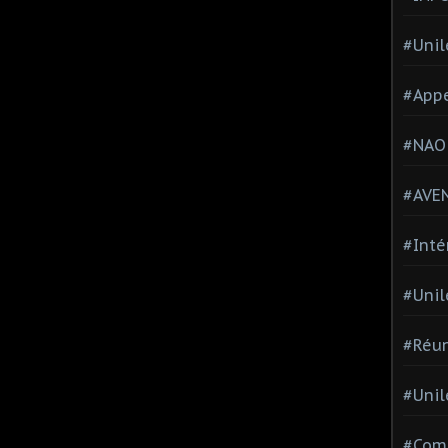
#Unil
#Appe
#NAO
#AVE
#Inté
#Unil
#Réun
#Unil
#Comi