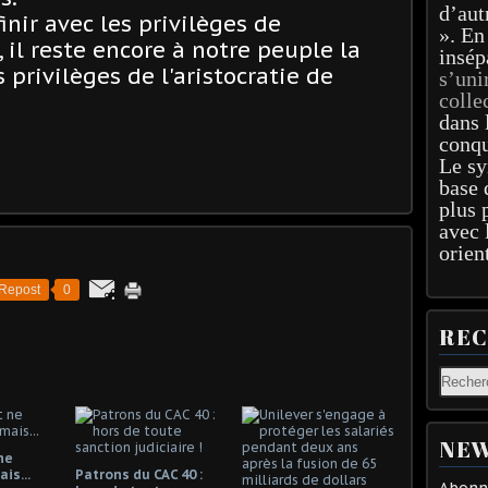
d’aut
inir avec les privilèges de
». En
e, il reste encore à notre peuple la
insép
s privilèges de l'aristocratie de
s’uni
colle
dans 
conqu
Le sy
base 
plus 
avec 
orien
Repost
0
RE
NEW
ne
is...
Patrons du CAC 40 :
Abonne