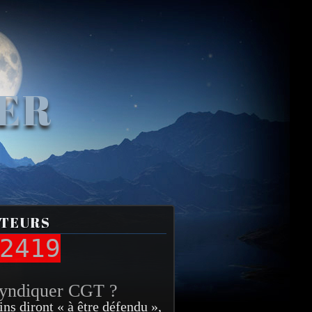
VER
ITEURS
2419
syndiquer CGT ?
ins diront « à être défendu »,