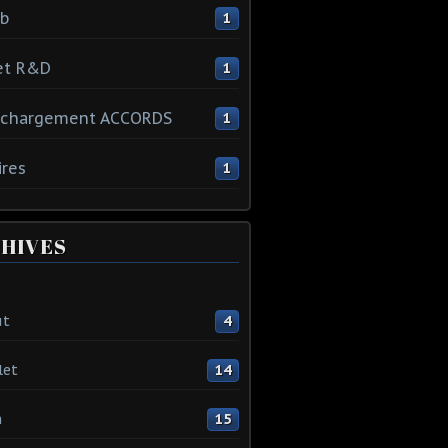
ib
1
et R&D
1
échargement ACCORDS
1
ires
1
HIVES
ût
4
let
14
n
15