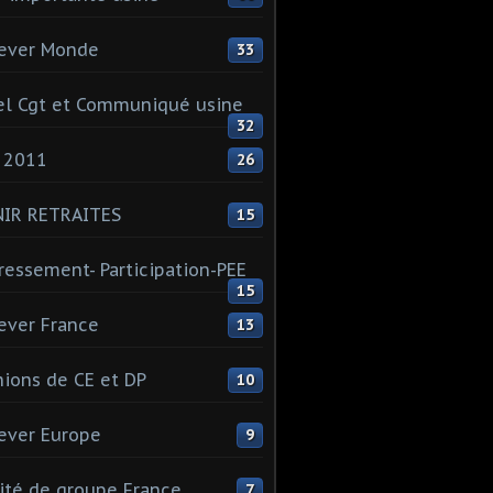
ever Monde
33
l Cgt et Communiqué usine
32
 2011
26
NIR RETRAITES
15
ressement- Participation-PEE
15
ever France
13
ions de CE et DP
10
ever Europe
9
té de groupe France
7