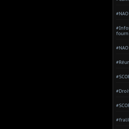
#NAO
#Info
fourn
#NAO
#Réun
#SCOP
#Droi
#SCO
#fral