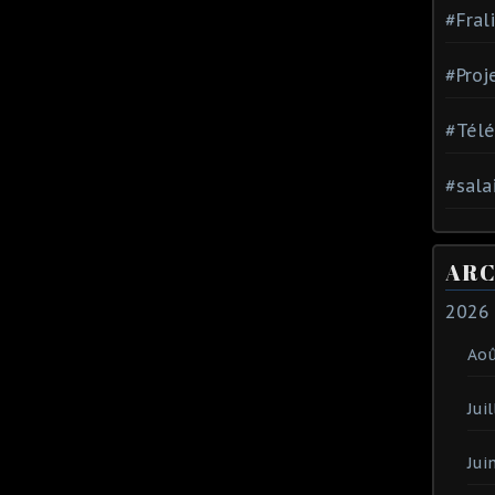
#Fral
#Proj
#Tél
#sala
ARC
2026
Ao
Juil
Jui