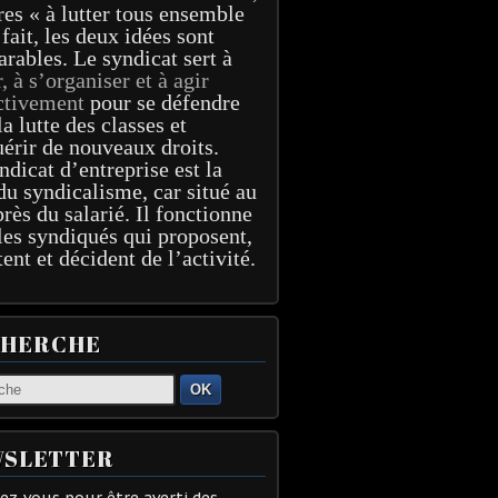
res « à lutter tous ensemble
 fait, les deux idées sont
arables. Le syndicat sert à
r, à s’organiser et à agir
ctivement
pour se défendre
la lutte des classes et
érir de nouveaux droits.
ndicat d’entreprise est la
du syndicalisme, car situé au
près du salarié. Il fonctionne
les syndiqués qui proposent,
tent et décident de l’activité.
CHERCHE
OK
SLETTER
z-vous pour être averti des