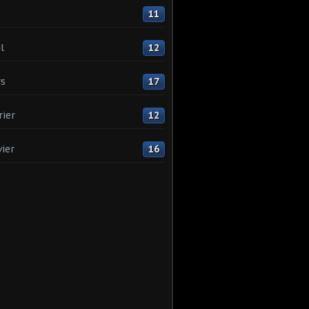
11
l
12
s
17
rier
12
vier
16