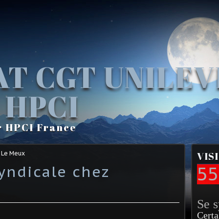
AT CGT UNILE
 HPCI
r HPCI France
 Le Meux
VIS
yndicale chez
55
Se 
Certa