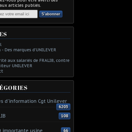
ux articles publiés.
ES
l
 - Des marques d'UNILEVER
rité aux salariés de FRALIB, contre
oiteur UNILEVER
ct
ÉGORIES
s d'information Cgt Unilever
6203
LIB
108
 importante usine
66