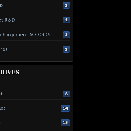
ib
1
et R&D
1
échargement ACCORDS
1
ires
1
HIVES
ût
6
let
14
n
15