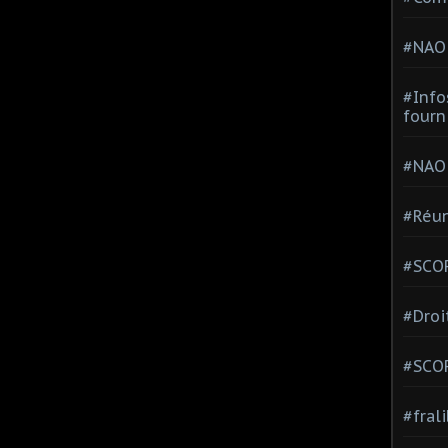
#NAO
#Info
fourn
#NAO
#Réun
#SCOP
#Droi
#SCO
#fral