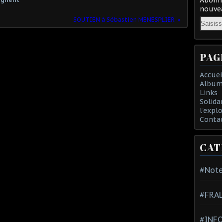
nouvea
Email
SOUTIEN à Sébastien MENESPLIER
PAG
Accuei
Album
Links
Solida
l'expl
Conta
CAT
#Note
#FRA
#INFO