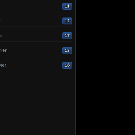
11
l
12
s
17
rier
12
vier
16