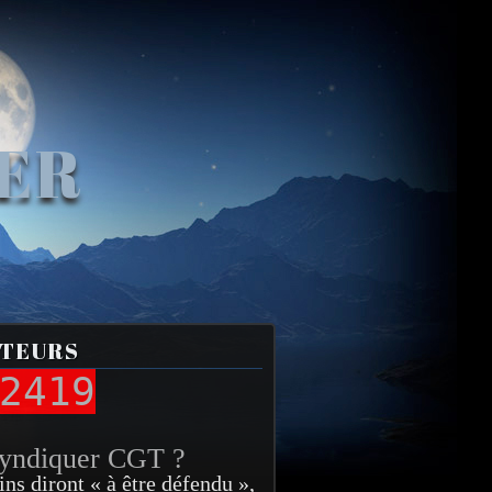
VER
ITEURS
2419
syndiquer CGT ?
ins diront « à être défendu »,