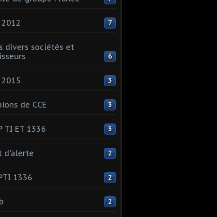
 2012
7
s divers sociétés et
isseurs
6
 2015
3
ions de CCE
3
 TI ET 1336
3
t d'alerte
2
PTI 1336
2
ib
2