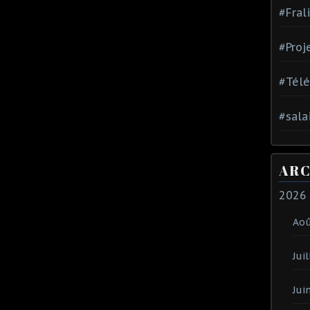
#Fral
#Proj
#Tél
#sala
ARC
2026
Ao
Juil
Jui