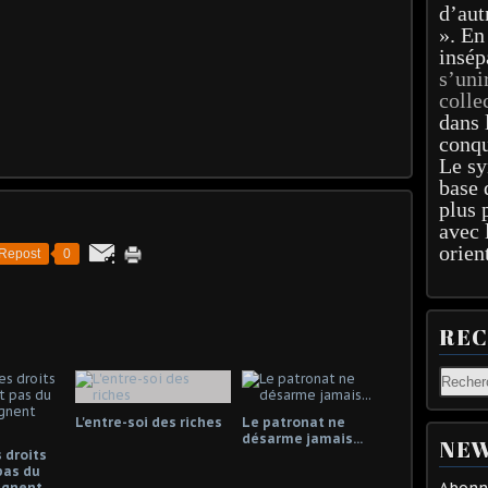
d’aut
». En
insép
s’uni
colle
dans 
conqu
Le sy
base 
plus 
avec 
orien
Repost
0
RE
L'entre-soi des riches
Le patronat ne
désarme jamais...
NEW
 droits
pas du
Abonne
gagnent