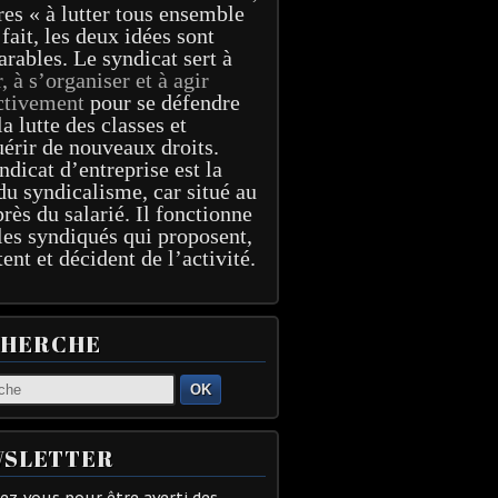
res « à lutter tous ensemble
 fait, les deux idées sont
arables. Le syndicat sert à
r, à s’organiser et à agir
ctivement
pour se défendre
la lutte des classes et
érir de nouveaux droits.
ndicat d’entreprise est la
du syndicalisme, car situé au
près du salarié. Il fonctionne
les syndiqués qui proposent,
tent et décident de l’activité.
CHERCHE
OK
SLETTER
z-vous pour être averti des