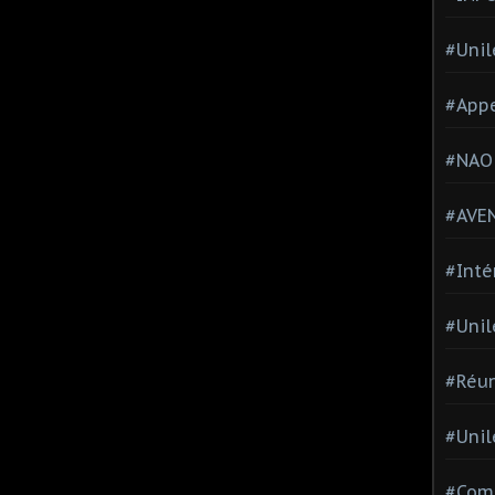
#Unil
#Appe
#NAO
#AVE
#Inté
#Unil
#Réun
#Unil
#Comi