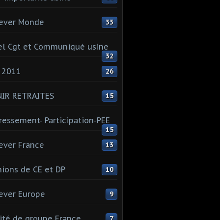
ever Monde
33
l Cgt et Communiqué usine
32
 2011
26
NIR RETRAITES
15
ressement- Participation-PEE
15
ever France
13
ions de CE et DP
10
ever Europe
9
té de groupe France
7