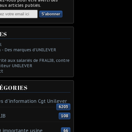
ux articles publiés.
ES
l
 - Des marques d'UNILEVER
rité aux salariés de FRALIB, contre
oiteur UNILEVER
ct
ÉGORIES
s d'information Cgt Unilever
6203
LIB
108
 importante usine
66