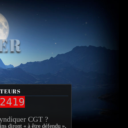
VER
ITEURS
2419
syndiquer CGT ?
ins diront « à être défendu »,