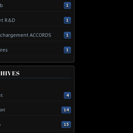
ib
1
et R&D
1
échargement ACCORDS
1
ires
1
HIVES
ût
4
let
14
n
15