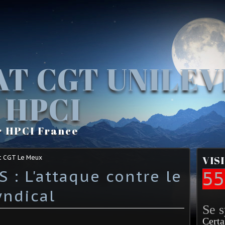
AT CGT UNILE
 HPCI
r HPCI France
t CGT Le Meux
VIS
 : L'attaque contre le
55
ndical
Se 
Certa