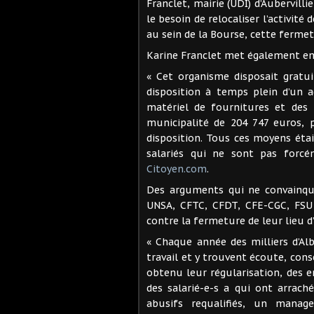
Franclet, mairie (UDI) d’Aubervilli
le besoin de relocaliser l’activité
au sein de la Bourse, cette ferm
Karine Franclet met également en 
« Cet organisme disposait gratu
disposition à temps plein d’un ag
matériel de fournitures et des 
municipalité de 204 747 euros, 
disposition. Tous ces moyens étai
salariés qui ne sont pas forcém
Citoyen.com
.
Des arguments qui ne convainque
UNSA, CFTC, CFDT, CFE-CGC, FSU 
contre la fermeture de leur lieu d’
« Chaque année des milliers d’Alb
travail et y trouvent écoute, conse
obtenu leur régularisation, des
des salarié-e-s a qui ont arrach
abusifs requalifiés, un mana