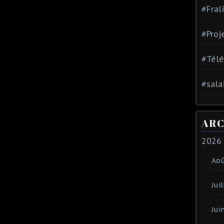
#Fral
#Proj
#Tél
#sala
ARC
2026
Ao
Juil
Jui