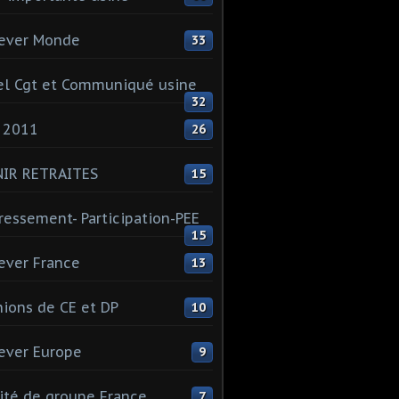
ever Monde
33
l Cgt et Communiqué usine
32
 2011
26
NIR RETRAITES
15
ressement- Participation-PEE
15
ever France
13
ions de CE et DP
10
ever Europe
9
té de groupe France
7