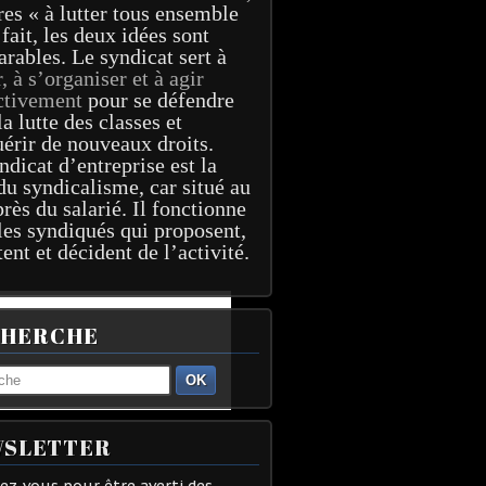
res « à lutter tous ensemble
 fait, les deux idées sont
arables. Le syndicat sert à
r, à s’organiser et à agir
ctivement
pour se défendre
la lutte des classes et
érir de nouveaux droits.
ndicat d’entreprise est la
du syndicalisme, car situé au
près du salarié. Il fonctionne
les syndiqués qui proposent,
tent et décident de l’activité.
CHERCHE
OK
SLETTER
z-vous pour être averti des