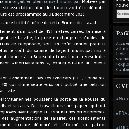
ers
annonçait en plein conseil municipal
. Motivée par
nouvea
 de six associations dont les locaux vont être démolis,
Email
eture est programmée au 31 décembre 2023.
cause l’utilité même de cette Bourse du travail :
itement d’un local de 458 mètres carrés, la mise à
PAG
ent de la ville, la prise en charge des fluides, du
Accuei
frais de téléphonie, soit un coût annuel pour la
Album
plus le coût du salaire de l’agent municipal mis à
Links
ent donnés à la Bourse du travail pour recevoir des
Solida
ent Albertivillariens », explique-t-elle au média
l'expl
Conta
nt évidemment pas les syndicats (CGT, Solidaires,
CAT
F0) qui, d’une seule voix, ont publié une pétition
activité :
#Note
ertivillarien·nes poussent la porte de la Bourse du
ils et services. Des travailleurs sans papiers qui ont
 employés ayant gagné au tribunal des prud’hommes,
#FRA
é des augmentations de salaires, des licenciements
gement toxique dénoncé et réformé, un patron
#INFO