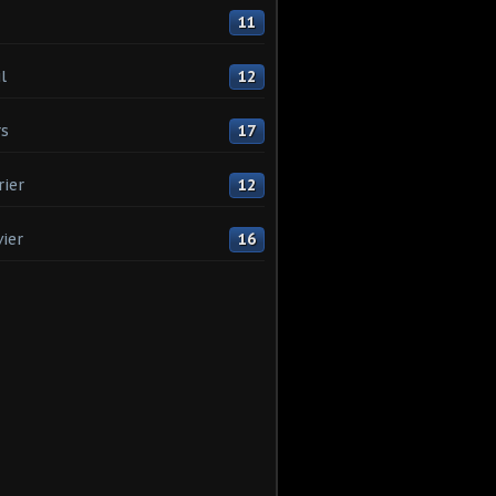
11
l
12
s
17
rier
12
vier
16