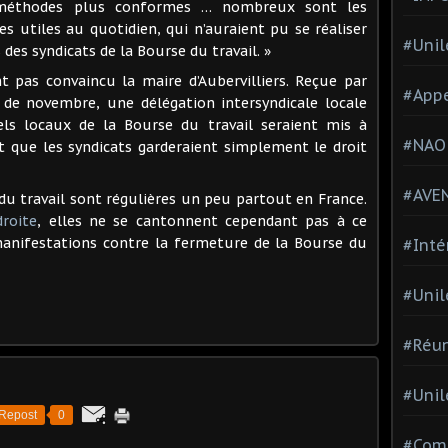
s méthodes plus conformes … nombreux sont les
es utiles au quotidien, qui n’auraient pu se réaliser
#Unil
 des syndicats de la Bourse du travail. »
t pas convaincu la maire d’Aubervilliers. Reçue par
#Appe
 de novembre, une délégation intersyndicale locale
els locaux de la Bourse du travail seraient mis à
#NAO
 et que les syndicats garderaient simplement le droit
#AVE
du travail sont régulières un peu partout en France.
droite
, elles ne se cantonnent cependant pas à ce
manifestations contre la fermeture de la Bourse du
#Inté
#Unil
#Réun
#Unil
Repost
0
#Comi