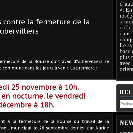
d’aut
». En
insép
 contre la fermeture de la
s’uni
colle
ubervilliers
dans 
conqu
Le sy
base 
plus 
rmeture de la Bourse du travail d’Aubervilliers se
avec 
e commune dans les jours à venir. La première :
orien
edi 25 novembre à 10h.
RE
en nocturne, le vendredi
décembre à 18h.
NEW
ent à la fermeture de la Bourse du travail de la
eil municipal le 28 septembre dernier par Karine
Abonne