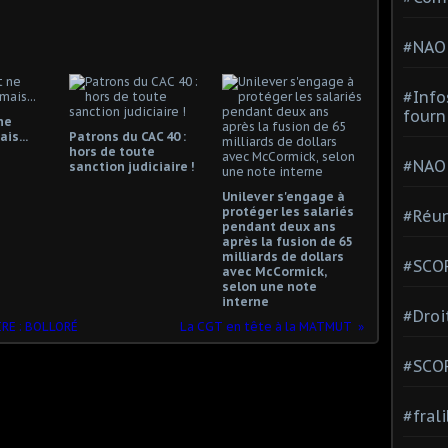
#NAO
#Info
fourn
ne
is...
Patrons du CAC 40 :
hors de toute
#NAO
sanction judiciaire !
Unilever s'engage à
protéger les salariés
#Réun
pendant deux ans
après la fusion de 65
milliards de dollars
#SCOP
avec McCormick,
selon une note
interne
#Droi
RE : BOLLORÉ
La CGT en tête à la MATMUT
#SCO
#fral