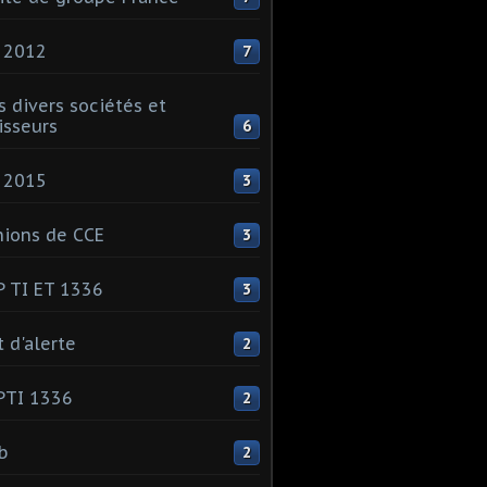
 2012
7
s divers sociétés et
isseurs
6
 2015
3
ions de CCE
3
 TI ET 1336
3
t d'alerte
2
PTI 1336
2
ib
2