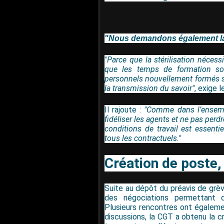
"Nous demandons également la t
"Parce que la stérilisation néce
que les temps de formation so
personnels nouvellement formés so
la transmission du savoir"
, exige l
Il rajoute :
"Comme dans l’ensemble
fidéliser les agents et ne pas perd
conditions de travail est essenti
tous les contractuels."
Création de poste,
Suite au dépôt du préavis de grèv
des négociations permettant d
Plusieurs rencontres ont égalemen
discussions, la CGT a obtenu la c