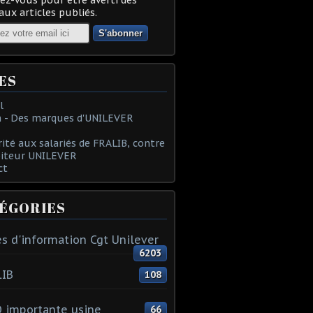
ux articles publiés.
ES
l
 - Des marques d'UNILEVER
rité aux salariés de FRALIB, contre
oiteur UNILEVER
ct
ÉGORIES
s d'information Cgt Unilever
6203
LIB
108
 importante usine
66