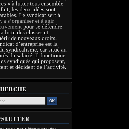
res « à lutter tous ensemble
 fait, les deux idées sont
arables. Le syndicat sert à
r, à s’organiser et à agir
ctivement
pour se défendre
la lutte des classes et
érir de nouveaux droits.
ndicat d’entreprise est la
du syndicalisme, car situé au
près du salarié. Il fonctionne
les syndiqués qui proposent,
tent et décident de l’activité.
CHERCHE
OK
SLETTER
z-vous pour être averti des