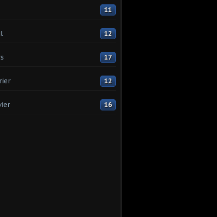
11
l
12
s
17
rier
12
vier
16