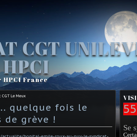
AT CGT UNILE
 HPCI
r HPCI France
t CGT Le Meux
VIS
... quelque fois le
55
 de grève !
Se 
Certa
/actualite/hopital-emile-roux-au-puy-le-syndicat-