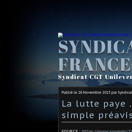
SYNDIC
FRANCE
Syndicat CGT Unileve
Publié le
26 Novembre 2023
par Syndica
La lutte paye 
simple préavis
SOURCE :
https://www.zoomdici.fr