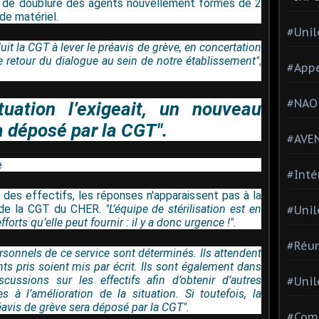
ps de doublure des agents nouvellement formés de 2
 de matériel.
#Unil
t la CGT à lever le préavis de grève, en concertation
e retour du dialogue au sein de notre établissement"
,
#Appe
#NAO
ituation l’exigeait, un nouveau
a déposé par la CGT".
#AVE
e
#Inté
 des effectifs, les réponses n'apparaissent pas à la
 de la CGT du CHER.
"L’équipe de stérilisation est en
#Unil
orts qu’elle peut fournir : il y a donc urgence !".
#Réun
rsonnels de ce service sont déterminés. Ils attendent
ts pris soient mis par écrit. Ils sont également dans
scussions sur les effectifs afin d’obtenir d’autres
#Unil
 à l’amélioration de la situation. Si toutefois, la
éavis de grève sera déposé par la CGT".
#Comi