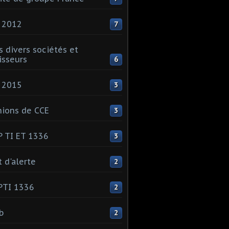
 2012
7
s divers sociétés et
isseurs
6
 2015
3
ions de CCE
3
 TI ET 1336
3
t d'alerte
2
PTI 1336
2
ib
2