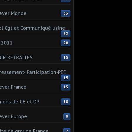
ever Monde
33
l Cgt et Communiqué usine
32
 2011
26
NIR RETRAITES
15
ressement- Participation-PEE
15
ever France
13
ions de CE et DP
10
ever Europe
9
té de groupe France
7