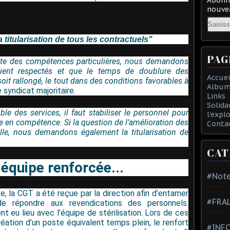
nouvea
Email
itularisation de tous les contractuels"
PAG
ssite des compétences particulières, nous demandons
ient respectés et que le temps de doublure des
Accuei
it rallongé, le tout dans des conditions favorables à
Album
e syndicat majoritaire.
Links
Solida
 des services, il faut stabiliser le personnel pour
l'expl
re en compétence. Si la question de l’amélioration des
Conta
elle, nous demandons également la titularisation de
CAT
 équipe renforcée...
#Note
e, la CGT a été reçue par la direction afin d’entamer
#FRA
e répondre aux revendications des personnels.
t eu lieu avec l’équipe de stérilisation. Lors de ces
réation d’un poste équivalent temps plein, le renfort
#INFO