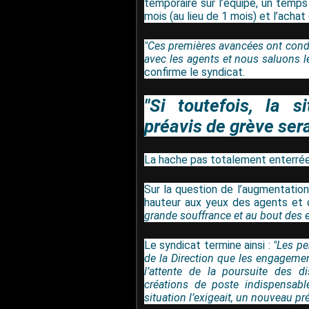
temporaire sur l’équipe, un tem
mois (au lieu de 1 mois) et l’achat
"Ces premières avancées ont condui
avec les agents et nous saluons l
confirme le syndicat.
"Si toutefois, la s
préavis de grève ser
La hache pas totalement enterré
Sur la question de l’augmentation
hauteur aux yeux des agents et
grande souffrance et au bout des eff
Le syndicat termine ainsi :
"Les pe
de la Direction que les engagemen
l’attente de la poursuite des di
créations de poste indispensables
situation l’exigeait, un nouveau pr