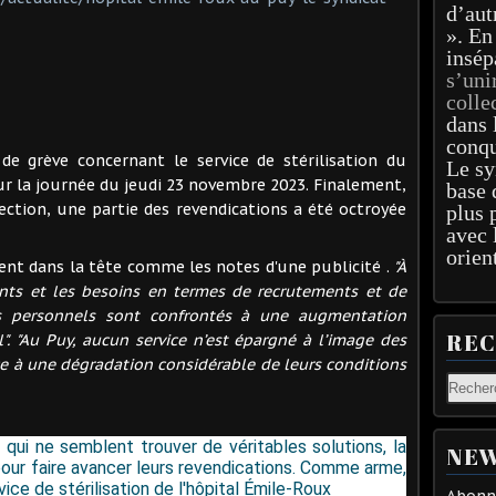
d’aut
». En
insép
s’uni
colle
dans 
conqu
de grève concernant le service de stérilisation du
Le sy
r la journée du jeudi 23 novembre 2023. Finalement,
base 
rection, une partie des revendications a été octroyée
plus 
avec 
.
orien
ent dans la tête comme les notes d'une publicité .
"À
isants et les besoins en termes de recrutements et de
es personnels sont confrontés à une augmentation
RE
". "Au Puy, aucun service n’est épargné à l’image des
ace à une dégradation considérable de leurs conditions
qui ne semblent trouver de véritables solutions, la
NEW
pour faire avancer leurs revendications. Comme arme,
ice de stérilisation de l'hôpital Émile-Roux
Abonne