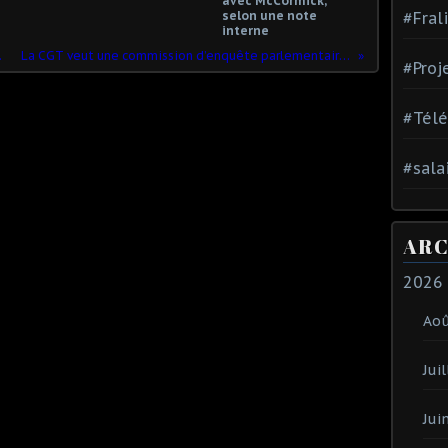
avec McCormick,
selon une note
#Fral
interne
 PAUVRES
La CGT veut une commission d’enquête parlementaire sur Carrefour
#Proj
#Tél
#sala
ARC
2026
Ao
Juil
Jui