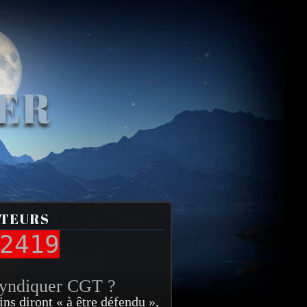
VER
ITEURS
2419
syndiquer CGT ?
ins diront « à être défendu »,