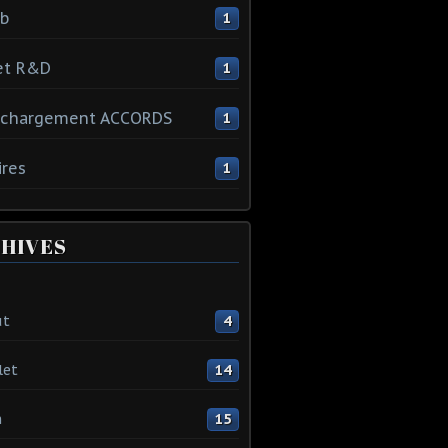
ib
1
et R&D
1
échargement ACCORDS
1
ires
1
HIVES
ût
4
let
14
n
15