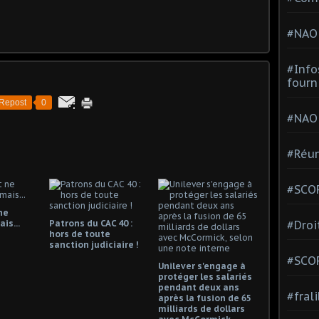
#NAO
#Info
fourn
Repost
0
#NAO
#Réun
#SCOP
ne
is...
Patrons du CAC 40 :
#Droi
hors de toute
sanction judiciaire !
#SCO
Unilever s'engage à
protéger les salariés
pendant deux ans
#fral
après la fusion de 65
milliards de dollars