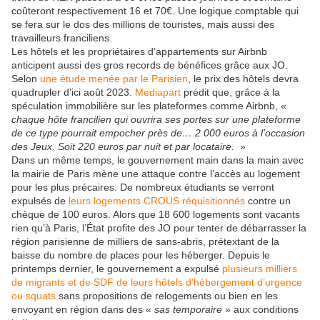
coûteront respectivement 16 et 70€. Une logique comptable qui
se fera sur le dos des millions de touristes, mais aussi des
travailleurs franciliens.
Les hôtels et les propriétaires d’appartements sur Airbnb
anticipent aussi des gros records de bénéfices grâce aux JO.
Selon
une étude menée par le Parisien
, le prix des hôtels devra
quadrupler d’ici août 2023.
Mediapart
prédit que, grâce à la
spéculation immobilière sur les plateformes comme Airbnb, «
chaque hôte francilien qui ouvrira ses portes sur une plateforme
de ce type pourrait empocher près de… 2 000 euros à l’occasion
des Jeux. Soit 220 euros par nuit et par locataire.
»
Dans un même temps, le gouvernement main dans la main avec
la mairie de Paris mène une attaque contre l’accès au logement
pour les plus précaires. De nombreux étudiants se verront
expulsés de
leurs logements CROUS réquisitionnés
contre un
chèque de 100 euros. Alors que 18 600 logements sont vacants
rien qu’à Paris, l’État profite des JO pour tenter de débarrasser la
région parisienne de milliers de sans-abris, prétextant de la
baisse du nombre de places pour les héberger. Depuis le
printemps dernier, le gouvernement a expulsé
plusieurs milliers
de migrants et de SDF de leurs hôtels d’hébergement d’urgence
ou squats
sans propositions de relogements ou bien en les
envoyant en région dans des «
sas temporaire
» aux conditions