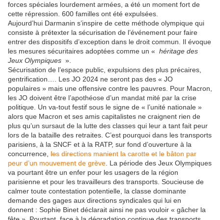
forces spéciales lourdement armées, a été un moment fort de
cette répression. 600 familles ont été expulsées.
Aujourd’hui Darmanin s’inspire de cette méthode olympique qui
consiste à prétexter la sécurisation de l’événement pour faire
entrer des dispositifs d’exception dans le droit commun. Il évoque
les mesures sécuritaires adoptées comme un «
héritage des
Jeux Olympiques
».
Sécurisation de l’espace public, expulsions des plus précaires,
gentrification…. Les JO 2024 ne seront pas des « JO
populaires » mais une offensive contre les pauvres. Pour Macron,
les JO doivent être l’apothéose d’un mandat mité par la crise
politique. Un va-tout festif sous le signe de « l’unité nationale »
alors que Macron et ses amis capitalistes ne craignent rien de
plus qu’un sursaut de la lutte des classes qui leur a tant fait peur
lors de la bataille des retraites. C’est pourquoi dans les transports
parisiens, à la SNCF et à la RATP, sur fond d’ouverture à la
concurrence,
les directions manient la carotte et le bâton par
peur d’un mouvement de grève
. La période des Jeux Olympiques
va pourtant être un enfer pour les usagers de la région
parisienne et pour les travailleurs des transports. Soucieuse de
calmer toute contestation potentielle, la classe dominante
demande des gages aux directions syndicales qui lui en
donnent : Sophie Binet déclarait ainsi ne pas vouloir « gâcher la
fête ». Pourtant, face à la dégradation continue des transports