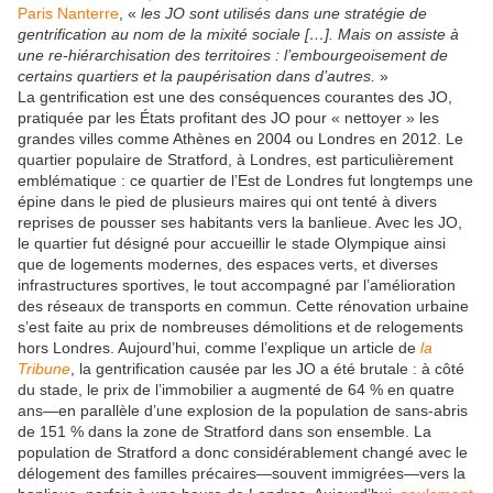
Paris Nanterre
, «
les JO sont utilisés dans une stratégie de
gentrification au nom de la mixité sociale […]. Mais on assiste à
une re-hiérarchisation des territoires : l’embourgeoisement de
certains quartiers et la paupérisation dans d’autres.
»
La gentrification est une des conséquences courantes des JO,
pratiquée par les États profitant des JO pour « nettoyer » les
grandes villes comme Athènes en 2004 ou Londres en 2012. Le
quartier populaire de Stratford, à Londres, est particulièrement
emblématique : ce quartier de l’Est de Londres fut longtemps une
épine dans le pied de plusieurs maires qui ont tenté à divers
reprises de pousser ses habitants vers la banlieue. Avec les JO,
le quartier fut désigné pour accueillir le stade Olympique ainsi
que de logements modernes, des espaces verts, et diverses
infrastructures sportives, le tout accompagné par l’amélioration
des réseaux de transports en commun. Cette rénovation urbaine
s’est faite au prix de nombreuses démolitions et de relogements
hors Londres. Aujourd’hui, comme l’explique un article de
la
Tribune
, la gentrification causée par les JO a été brutale : à côté
du stade, le prix de l’immobilier a augmenté de 64 % en quatre
ans—en parallèle d’une explosion de la population de sans-abris
de 151 % dans la zone de Stratford dans son ensemble. La
population de Stratford a donc considérablement changé avec le
délogement des familles précaires—souvent immigrées—vers la