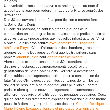
indignes.
Une véritable chasse anti-pauvres et anti-migrants au nom d’un
accueil touristique pour redorer l’image de la France auprès des
ultra-riches.
Des JO qui ouvrent la porte à la gentrification à marche forcée de
la Seine-Saint-Denis
Du côté du patronat, ce sont les grands groupes de la
construction ont tiré le gros lot et encaissent des profits monstres
avec les travaux nécessaires aux nouvelles infrastructures. Vinci
a obtenu le plus gros contrat
avec la totalité de village des
athlètes à Pleyel
. C’est d’ailleurs sur des chantiers gérés par des
groupes comme Bouygues et Vinci que les travailleurs sans-
papiers
jouent leur vie
pour
des salaires de misère
.
Alors que les constructions pour les JO s’étendent sur des
dizaines d’hectares, ces aménagements accélèrent la
gentrification de Seine-Saint-Denis. Derrière la destruction
d’immeubles et de logements sociaux pour la construction du
futur Village Olympique, ce sont des centaines de familles qui
doivent se résoudre à se reloger toujours plus loin du centre
parisien alors que les nouveaux logements et commerces
afficheront des prix prohibitifs pour les ménages populaires. Ceux
qui ne seront pas directement expulsés seront donc quand même
poussés à déménager par la hausse des prix.
Comme l’explique
Marie-Hélène Bacqué, urbaniste et professeure à l’université