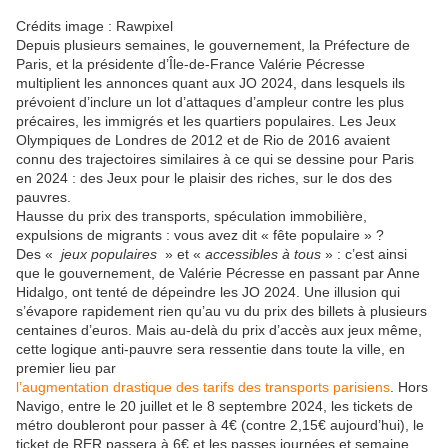
Crédits image : Rawpixel
Depuis plusieurs semaines, le gouvernement, la Préfecture de
Paris, et la présidente d’Île-de-France Valérie Pécresse
multiplient les annonces quant aux JO 2024, dans lesquels ils
prévoient d’inclure un lot d’attaques d’ampleur contre les plus
précaires, les immigrés et les quartiers populaires. Les Jeux
Olympiques de Londres de 2012 et de Rio de 2016 avaient
connu des trajectoires similaires à ce qui se dessine pour Paris
en 2024 : des Jeux pour le plaisir des riches, sur le dos des
pauvres.
Hausse du prix des transports, spéculation immobilière,
expulsions de migrants : vous avez dit « fête populaire » ?
Des «
jeux populaires
» et «
accessibles à tous
» : c’est ainsi
que le gouvernement, de Valérie Pécresse en passant par Anne
Hidalgo, ont tenté de dépeindre les JO 2024. Une illusion qui
s’évapore rapidement rien qu’au vu du prix des billets à plusieurs
centaines d’euros. Mais au-delà du prix d’accès aux jeux même,
cette logique anti-pauvre sera ressentie dans toute la ville, en
premier lieu par
l’augmentation drastique des tarifs des transports parisiens
. Hors
Navigo, entre le 20 juillet et le 8 septembre 2024, les tickets de
métro doubleront pour passer à 4€ (contre 2,15€ aujourd’hui), le
ticket de RER passera à 6€ et les passes journées et semaine