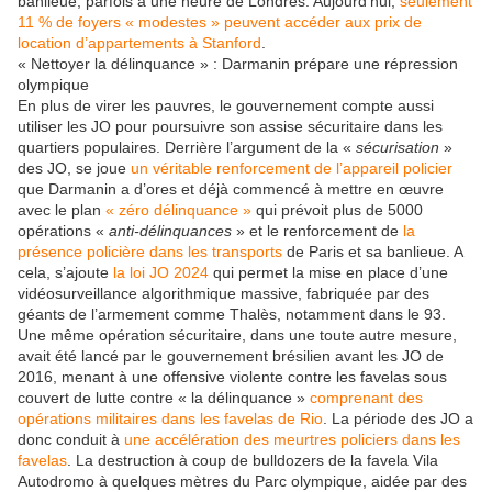
banlieue, parfois à une heure de Londres. Aujourd’hui,
seulement
11 % de foyers « modestes » peuvent accéder aux prix de
location d’appartements à Stanford
.
« Nettoyer la délinquance » : Darmanin prépare une répression
olympique
En plus de virer les pauvres, le gouvernement compte aussi
utiliser les JO pour poursuivre son assise sécuritaire dans les
quartiers populaires. Derrière l’argument de la «
sécurisation
»
des JO, se joue
un véritable renforcement de l’appareil policier
que Darmanin a d’ores et déjà commencé à mettre en œuvre
avec le plan
« zéro délinquance »
qui prévoit plus de 5000
opérations «
anti-délinquances
» et le renforcement de
la
présence policière dans les transports
de Paris et sa banlieue. A
cela, s’ajoute
la loi JO 2024
qui permet la mise en place d’une
vidéosurveillance algorithmique massive, fabriquée par des
géants de l’armement comme Thalès, notamment dans le 93.
Une même opération sécuritaire, dans une toute autre mesure,
avait été lancé par le gouvernement brésilien avant les JO de
2016, menant à une offensive violente contre les favelas sous
couvert de lutte contre « la délinquance »
comprenant des
opérations militaires dans les favelas de Rio
. La période des JO a
donc conduit à
une accélération des meurtres policiers dans les
favelas
. La destruction à coup de bulldozers de la favela Vila
Autodromo à quelques mètres du Parc olympique, aidée par des