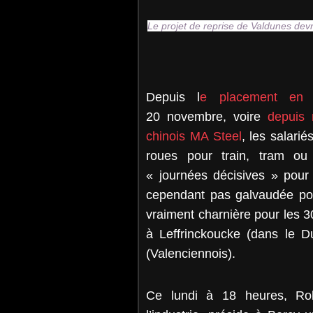
Le projet de reprise de Valdunes dev
Depuis l
e placement en r
20 novembre, voire
depuis 
chinois MA Steel
, les salarié
roues pour train, tram ou 
« journées décisives » pour 
cependant pas galvaudée pour
vraiment charnière pour les 
à Leffrinckoucke (dans le Du
(Valenciennois).
Ce lundi à 18 heures, Rol