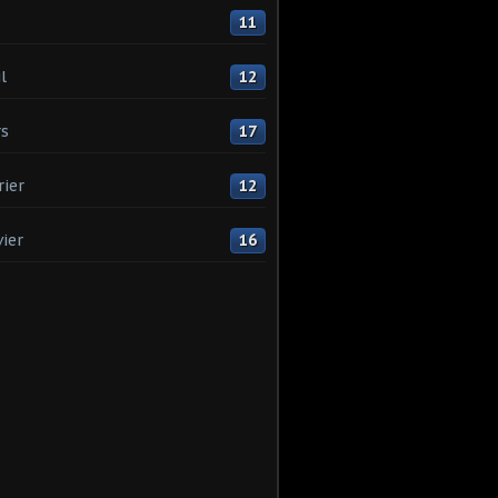
11
l
12
s
17
rier
12
vier
16