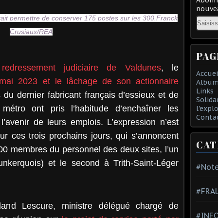
nouvea
rait permettre de conserver 175 postes sur les 300.Franck
Email
Crusiaux/REA
PAG
edressement judiciaire de Valdunes
, le
Accuei
mai 2023 et le lâchage de son actionnaire
Album
Links
s du dernier fabricant français d’essieux et de
Solida
métro ont pris l’habitude d’enchaîner les
l'expl
Conta
l’avenir de leurs emplois. L’expression n’est
 ces trois prochains jours, qui s’annoncent
CAT
300 membres du personnel des deux sites, l’un
nkerquois) et le second à Trith-Saint-Léger
#Note
#FRA
and Lescure, ministre délégué chargé de
#INFO