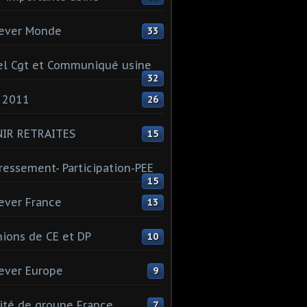
ever Monde
33
l Cgt et Communiqué usine
32
 2011
26
NIR RETRAITES
15
ressement- Participation-PEE
15
ever France
13
ions de CE et DP
10
ever Europe
9
té de groupe France
7