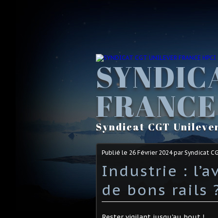
SYNDIC
FRANCE
Syndicat CGT Unileve
Publié le
26 Février 2024
par Syndicat C
Industrie : l’
de bons rails 
Rester vigilant jusqu'au bout !