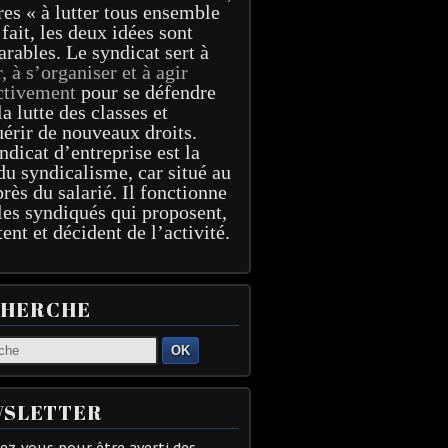
res « à lutter tous ensemble
 fait, les deux idées sont
arables. Le syndicat sert à
r, à s’organiser et à agir
ctivement
pour se défendre
la lutte des classes et
érir de nouveaux droits.
ndicat d’entreprise est la
du syndicalisme, car situé au
près du salarié. Il fonctionne
les syndiqués qui proposent,
tent et décident de l’activité.
CHERCHE
OK
SLETTER
z-vous pour être averti des