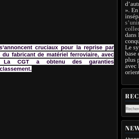
d’aut
». En
insép
s’uni
colle
dans 
conqu
Le sy
s’annoncent cruciaux pour la reprise par
base 
du fabricant de matériel ferroviaire, avec
plus 
. La CGT a obtenu des garanties
avec 
classement.
orien
RE
NEW
Abonne