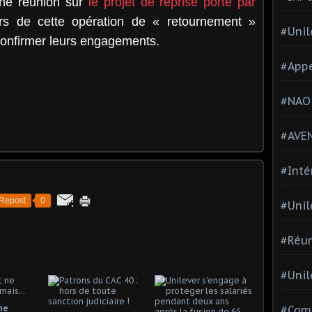
une réunion sur
le projet de reprise porté par
urs de cette opération de « retournement »
#Unil
 confirmer leurs engagements.
#Appe
#NAO
#AVE
#Inté
Repost
0
#Unil
#Réun
#Unil
ne
#Comi