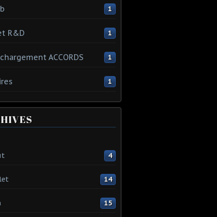
ib
1
et R&D
1
échargement ACCORDS
1
ires
1
HIVES
ût
4
let
14
n
15