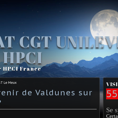
AT CGT UNILE
 HPCI
r HPCI France
GT Le Meux
VIS
avenir de Valdunes sur
55
?
Se 
Certa