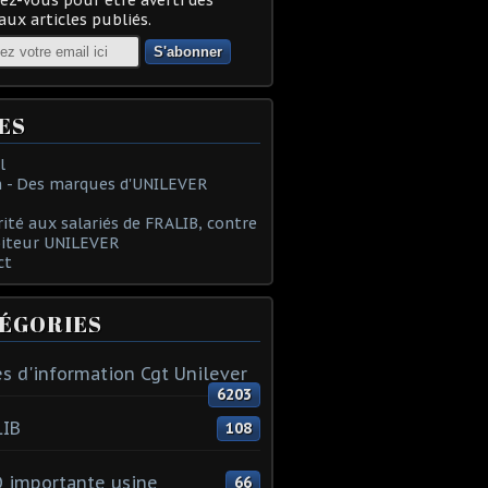
ux articles publiés.
ES
l
 - Des marques d'UNILEVER
rité aux salariés de FRALIB, contre
oiteur UNILEVER
ct
ÉGORIES
s d'information Cgt Unilever
6203
LIB
108
 importante usine
66