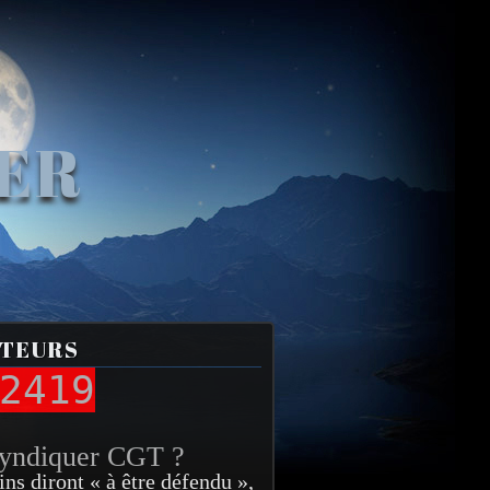
VER
ITEURS
2419
syndiquer CGT ?
ins diront « à être défendu »,