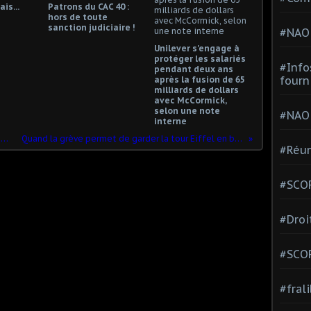
is...
Patrons du CAC 40 :
hors de toute
sanction judiciaire !
#NAO
Unilever s'engage à
protéger les salariés
#Info
pendant deux ans
fourn
après la fusion de 65
milliards de dollars
avec McCormick,
selon une note
#NAO
interne
Au revoir mon Ami, au revoir mon p'tit Claude
Quand la grève permet de garder la tour Eiffel en bon état
#Réun
#SCOP
#Droi
#SCO
#fral