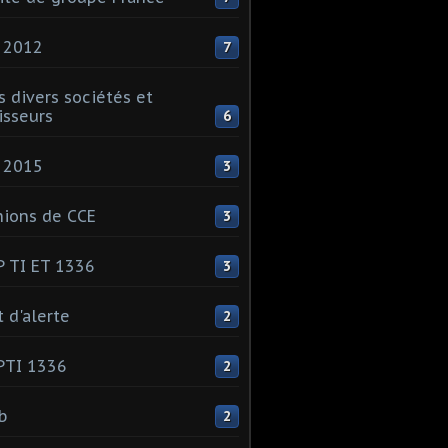
 2012
7
s divers sociétés et
isseurs
6
 2015
3
ions de CCE
3
 TI ET 1336
3
t d'alerte
2
PTI 1336
2
ib
2