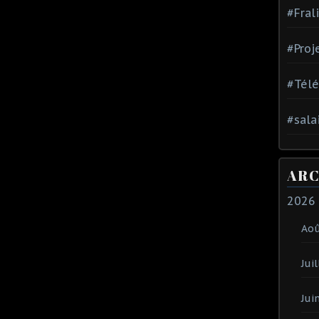
#Fral
#Proj
#Tél
#sala
ARC
2026
Ao
Juil
Jui