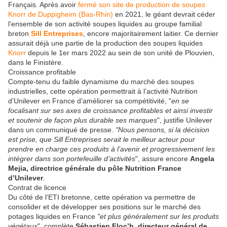
Français. Après avoir
fermé son site de production de soupes
Knorr de Duppigheim (Bas-Rhin)
en 2021, le géant devrait céder
l’ensemble de son activité soupes liquides au groupe familial
breton
Sill Entreprises
, encore majoritairement laitier. Ce dernier
assurait déjà une partie de la production des soupes liquides
Knorr
depuis le 1er mars 2022 au sein de son unité de Plouvien,
dans le Finistère.
Croissance profitable
Compte-tenu du faible dynamisme du marché des soupes
industrielles, cette opération permettrait à l’activité Nutrition
d’Unilever en France d’améliorer sa compétitivité, "
en se
focalisant sur ses axes de croissance profitables et ainsi investir
et soutenir de façon plus durable ses marques
", justifie Unilever
dans un communiqué de presse.
"Nous pensons, si la décision
est prise, que Sill Entreprises serait le meilleur acteur pour
prendre en charge ces produits à l’avenir et progressivement les
intégrer dans son portefeuille d’activités
", assure encore
Angela
Mejia, directrice générale du pôle Nutrition France
d’Unilever
.
Contrat de licence
Du côté de l’ETI bretonne, cette opération va permettre de
consolider et de développer ses positions sur le marché des
potages liquides en France
"et plus généralement sur les produits
végétaux
", complète
Sébastien Floc’h, directeur général de