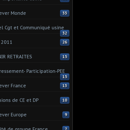
ever Monde
33
l Cgt et Communiqué usine
32
 2011
26
NIR RETRAITES
15
ressement- Participation-PEE
15
ever France
13
ions de CE et DP
10
ever Europe
9
té de groupe France
7