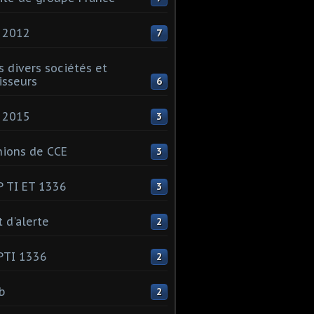
 2012
7
s divers sociétés et
isseurs
6
 2015
3
ions de CCE
3
 TI ET 1336
3
t d'alerte
2
PTI 1336
2
ib
2