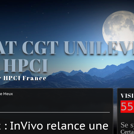
AT CGT UNILE
 HPCI
r HPCI France
Le Meux
VIS
55
: InVivo relance une
Se 
Certa