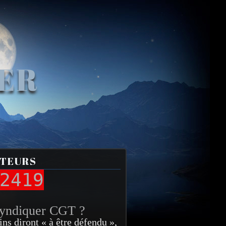
VER
ITEURS
2419
syndiquer CGT ?
ins diront « à être défendu »,