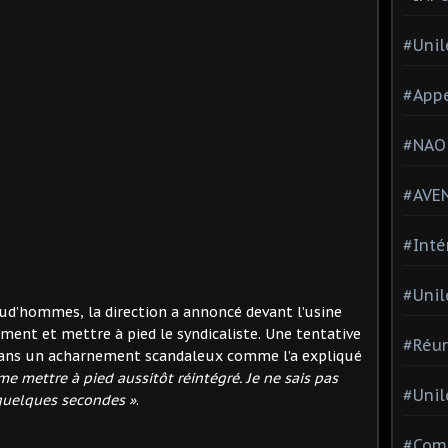
#Unil
#Appe
#NAO
#AVE
#Inté
#Unil
rud’hommes, la direction a annoncé devant l’usine
ment et mettre à pied le syndicaliste. Une tentative
#Réun
it dans un acharnement scandaleux comme l’a expliqué
me mettre à pied aussitôt réintégré. Je ne sais pas
#Unil
 quelques secondes »
.
#Comi