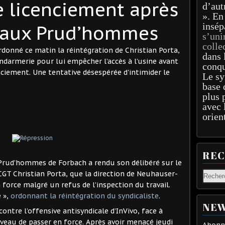
 licenciement après
d’aut
». En
insép
e aux Prud’hommes
s’uni
colle
onné ce matin la réintégration de Christian Porta,
dans 
endarmerie pour lui empêcher l’accès à l’usine avant
conqu
nciement. Une tentative désespérée d'intimider le
Le sy
base 
plus 
avec 
orien
RE
s Prud’hommes de Forbach a rendu son délibéré sur le
CGT Christian Porta, que la direction de Neuhauser-
 force malgré un refus de l’inspection du travail.
e »,
ordonnant la réintégration du syndicaliste
.
NEW
ontre l’offensive antisyndicale d’InVivo, face à
uveau de passer en force. Après avoir menacé jeudi
Abonne