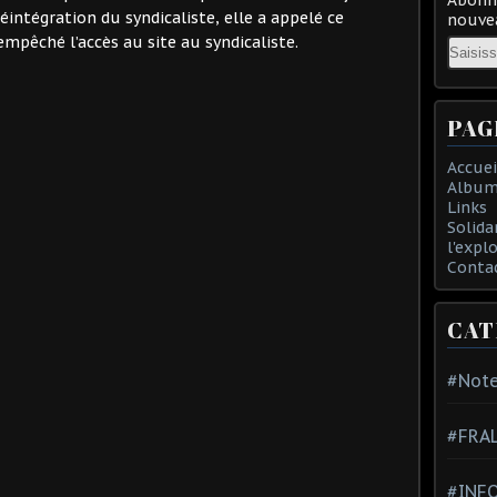
éintégration du syndicaliste, elle a appelé ce
nouvea
mpêché l’accès au site au syndicaliste.
Email
PAG
Accuei
Album
Links
Solida
l'expl
Conta
CAT
#Note
#FRA
#INFO