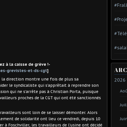
#Fral
#Proj
#Tél
#sala
z à la caisse de grève !-
ARC
es-grevistes-et-ds-cgt
]
 la direction montre une fois de plus sa
2026
der le syndicaliste qui s’apprêtait à reprendre son
Ao
sion qui ne s’arrête pas à Christian Porta, puisque
ravailleurs proches de la CGT qui ont été sanctionnés
Juil
ravailleurs sont loin de se laisser démonter. Alors
ement de solidarité ont lieu ce vendredi, depuis 10
Jui
 à Foschviller, les travailleurs de l’usine ont décidé