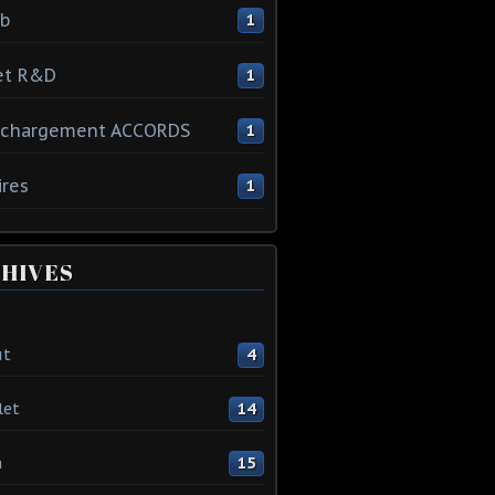
ib
1
et R&D
1
échargement ACCORDS
1
ires
1
HIVES
ût
4
let
14
n
15