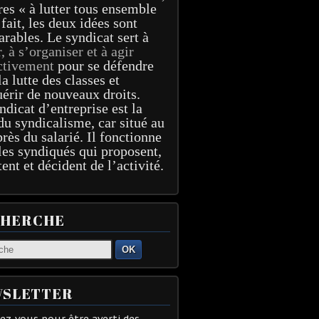
res « à lutter tous ensemble
 fait, les deux idées sont
arables. Le syndicat sert à
r, à s’organiser et à agir
ctivement
pour se défendre
la lutte des classes et
érir de nouveaux droits.
ndicat d’entreprise est la
du syndicalisme, car situé au
près du salarié. Il fonctionne
les syndiqués qui proposent,
tent et décident de l’activité.
CHERCHE
OK
SLETTER
z-vous pour être averti des