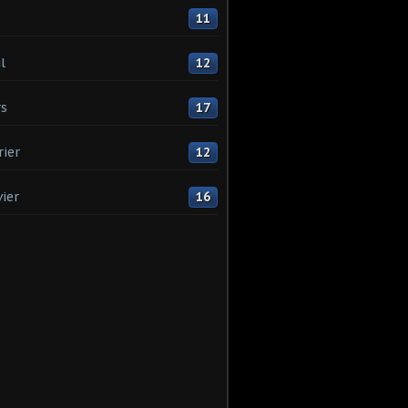
11
l
12
s
17
rier
12
vier
16