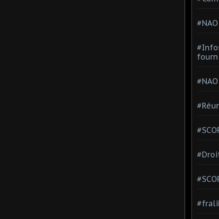
#NAO
#Info
fourn
#NAO
#Réun
#SCOP
#Droi
#SCO
#fral