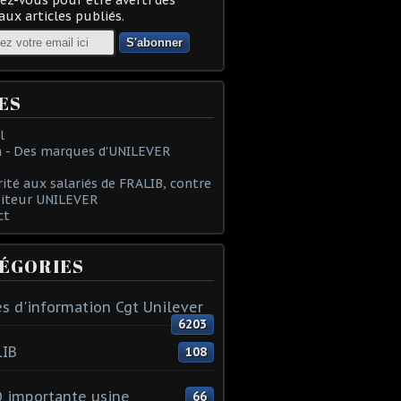
ux articles publiés.
ES
l
 - Des marques d'UNILEVER
rité aux salariés de FRALIB, contre
oiteur UNILEVER
ct
ÉGORIES
s d'information Cgt Unilever
6203
LIB
108
 importante usine
66