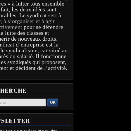
res « à lutter tous ensemble
 fait, les deux idées sont
arables. Le syndicat sert à
r, à s’organiser et à agir
ctivement
pour se défendre
la lutte des classes et
érir de nouveaux droits.
ndicat d’entreprise est la
du syndicalisme, car situé au
près du salarié. Il fonctionne
les syndiqués qui proposent,
tent et décident de l’activité.
CHERCHE
OK
SLETTER
z-vous pour être averti des