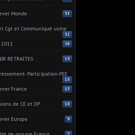
ever Monde
33
l Cgt et Communiqué usine
32
 2011
26
NIR RETRAITES
15
ressement- Participation-PEE
15
ever France
13
ions de CE et DP
10
ever Europe
9
té de groupe France
7