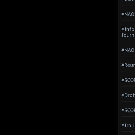
#NAO
#Info
fourn
#NAO
#Réun
#SCOP
#Droi
#SCO
#fral