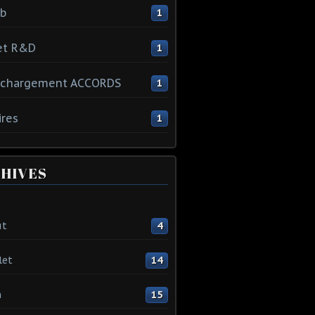
ib
1
et R&D
1
échargement ACCORDS
1
ires
1
HIVES
ût
4
let
14
n
15