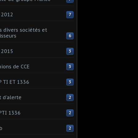
 2012
7
s divers sociétés et
isseurs
6
 2015
3
ions de CCE
3
 TI ET 1336
3
t d'alerte
2
PTI 1336
2
ib
2