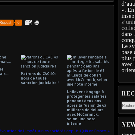
d’aut
». En
insép
s’uni
Repost
0
colle
dans 
conqu
Le sy
base 
plus 
avec 
orien
ne
is...
Patrons du CAC 40 :
hors de toute
sanction judiciaire !
RE
Unilever s'engage à
protéger les salariés
pendant deux ans
après la fusion de 65
milliards de dollars
avec McCormick,
selon une note
NEW
interne
'évolution de l'impôt sur les sociétés depuis 1948 en France
Abonne