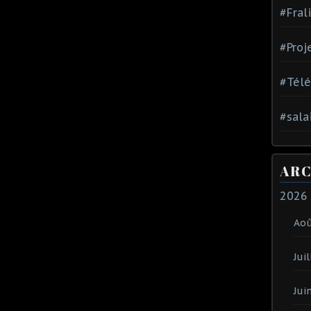
#Fral
#Proj
#Tél
#sala
ARC
2026
Ao
Juil
Jui