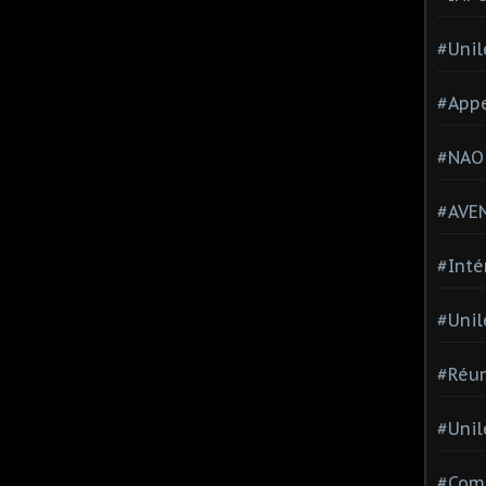
#Unil
#Appe
#NAO
#AVE
#Inté
#Unil
#Réun
#Unil
#Comi