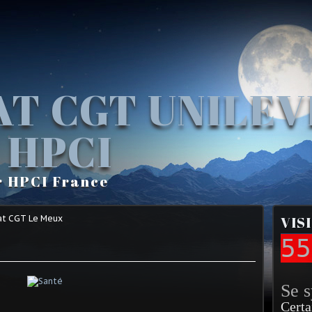
AT CGT UNILE
 HPCI
r HPCI France
at CGT Le Meux
VIS
55
Se 
Certa