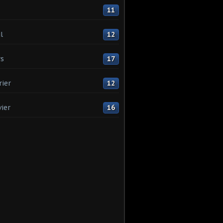
11
l
12
s
17
rier
12
vier
16