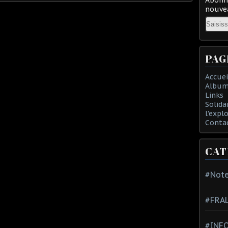
nouvea
Email
PAG
Accuei
Album
Links
Solida
l'expl
Conta
CAT
#Note
#FRA
#INFO