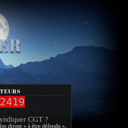
VER
ITEURS
2419
syndiquer CGT ?
ins diront « à être défendu »,