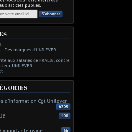
ux articles publiés.
ES
l
 - Des marques d'UNILEVER
rité aux salariés de FRALIB, contre
oiteur UNILEVER
ct
ÉGORIES
s d'information Cgt Unilever
6203
LIB
108
 importante usine
66