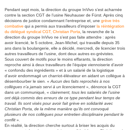
Pendant sept mois, la direction du groupe InVivo s’est acharnée
contre la section CGT de l’usine Neuhauser de Fürst. Après cinq
décisions de justice condamnant l’entreprise et, une
grève très
combative
qui a permis aux travailleurs d’imposer
la réintégration
du délégué syndical CGT, Christian Porta
, la revanche de la
direction du groupe InVivo ne s’est pas faite attendre : après
avoir licencié, le 5 octobre, Jean-Michel, qui travaille depuis 35
ans dans la boulangerie, elle a décidé, mercredi, de licencier trois
autres travailleurs de l’usine, dont deux autres ex-grévistes.
Sous couvert de motifs pour le moins effarants, la direction
reproche ainsi à deux travailleurs de l’équipe viennoiserie d’avoir
« confondu des ingrédients » et à un salarié de la logistique
d’avoir endommagé un charriot-élévateur en aidant un collègue à
désembourber le sien. «
Aucun des faits reprochés à nos
collègues n’a jamais servi à un licenciement
», dénonce la CGT
dans un communiqué, «
clairement, tous les salariés de l’usine
ont déjà commis des erreurs de ce type pendant leur temps de
travail. Ils sont visés pour avoir fait grève en solidarité avec
Christian Porta, de la même manière qu’ils ont convoqué
plusieurs de nos collègues pour entretien disciplinaire pendant le
conflit
».
En réalité, la direction cherche surtout à briser les acquis du