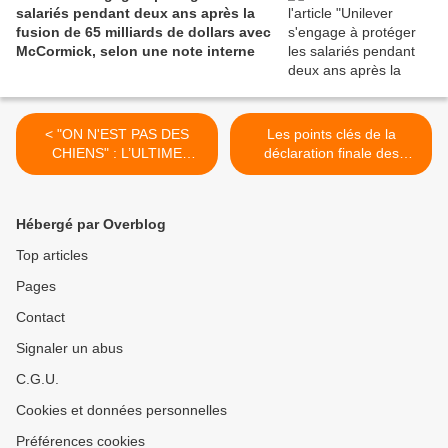
salariés pendant deux ans après la
fusion de 65 milliards de dollars avec
McCormick, selon une note interne
< "ON N'EST PAS DES
Les points clés de la
CHIENS" : L’ULTIME
déclaration finale des
COMBAT DE LA DERNIÈRE
BRICS ... que " nos "médias
USINE AUTOMOBILE DU
" objectifs " passent sous
93
silence >
Hébergé par Overblog
Top articles
Pages
Contact
Signaler un abus
C.G.U.
Cookies et données personnelles
Préférences cookies