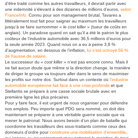
d’être traité comme les autres travailleurs, il devrait partir avec
une indemnité s’élevant à des dizaines de millions d’euros,
selon
FranceInfo
. Connu pour son management brutal, Tavares a
littéralement tout fait pour saigner au maximum les travailleurs
jusqu’à se faire surnommer «
le cost killer
» (tueur de coûts en
anglais). Un paradoxe quand on sait qu’il a été le patron le plus
coûteux de l’industrie automobile avec 36,5 millions d’euros pour
la seule année 2023. Quand nous on a eu à peine 3,8 %
d’augmentation, en dessous de l’inflation,
lui s’est octroyé 56 %
de hausse de salaire
.
Le successeur du «
cost killer
» n’est pas encore connu. Mais il
ne fait aucun doute que même si la direction change, la manière
de diriger le groupe va toujours aller dans le sens de maximiser
les profits sur notre dos. Surtout dans un contexte où
l’industrie
automobile européenne fait face à une crise profonde
et que
Stellantis se prépare à une casse sociale brutale avec en
première ligne les plus précaires.
Pour y faire face, il est urgent de nous organiser pour défendre
nos emplois. Peu importe quel PDG sera nommé, on doit dès
maintenant se préparer à une véritable guerre sociale que va
mener le patronat. Nous avons besoin d’un plan de bataille qui
coordonne les travailleurs des sous-traitants comme ceux des
donneurs d’ordre pour
construire une mobilisation d’ensemble
,