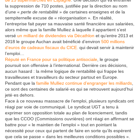
de 25 supermarchés en Espagne
. Une décision qui va entraîner
la suppression de 710 postes, justifiée par la direction au nom
d’une «
perte de rentabilité
» de certaines enseignes et de la
sempiternelle excuse de « réorganisation ». En réalité,
l’entreprise fait payer sa mauvaise santé financière aux salariées,
alors même que la famille Mulliez à laquelle il appartient s’est
versé
un milliard de dividendes via Décathlon
et qu’entre 2013 et
2018 le groupe Auchan avait bénéficié d’environ
500 millions
d’euros de cadeaux fiscaux du CICE.
qui devait servir à maintenir
l’emploi…
Réputé en France pour sa politique antisociale
, le groupe
poursuit son offensive à l’international. Derrière ces décisions,
aucun hasard : la même logique de rentabilité qui frappe les
travailleuses et travailleurs du secteur partout en Europe.
Pendant que la
famille Mulliez continue d’engranger les milliards
,
ce sont des centaines de salarié·es qui se retrouvent aujourd’hui
jeté·es dehors.
Face à ce nouveau massacre de l’emploi, plusieurs syndicats ont
réagi par voie de communiqué. Le syndicat UGT a tenu à
exprimer son opposition totale au plan de licenciement, tandis
que les CCOO (Commissions ouvrières) ont réagi en affirmant se
battre pour « le maintien de l’emploi » tout en pointant la
nécessité pour ceux qui partent de faire en sorte qu’ils espèrent
que cela se passe « dans les meilleures conditions possibles ».