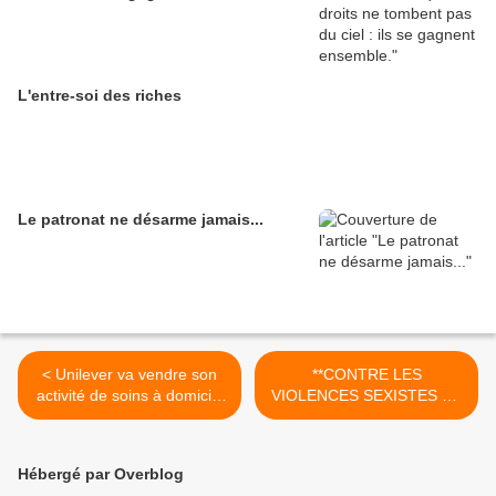
L'entre-soi des riches
Le patronat ne désarme jamais...
< Unilever va vendre son
**CONTRE LES
activité de soins à domicile
VIOLENCES SEXISTES ET
en Colombie et en Équateur
SEXUELLES PAS DE
SCÈNE POUR LA
CULTURE DU VIOL** >
Hébergé par Overblog