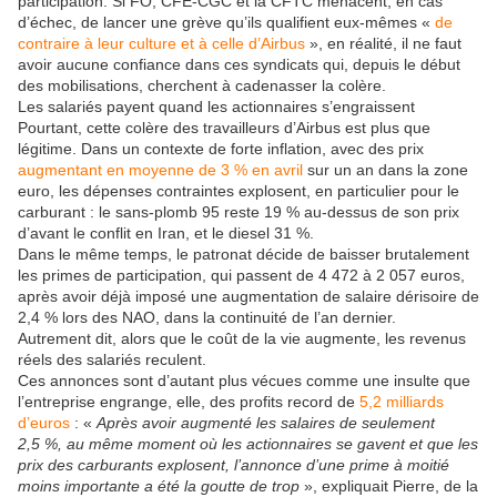
participation. Si FO, CFE-CGC et la CFTC menacent, en cas
d’échec, de lancer une grève qu’ils qualifient eux-mêmes «
de
contraire à leur culture et à celle d’Airbus
», en réalité, il ne faut
avoir aucune confiance dans ces syndicats qui, depuis le début
des mobilisations, cherchent à cadenasser la colère.
Les salariés payent quand les actionnaires s’engraissent
Pourtant, cette colère des travailleurs d’Airbus est plus que
légitime. Dans un contexte de forte inflation, avec des prix
augmentant en moyenne de 3 % en avril
sur un an dans la zone
euro, les dépenses contraintes explosent, en particulier pour le
carburant : le sans-plomb 95 reste 19 % au-dessus de son prix
d’avant le conflit en Iran, et le diesel 31 %.
Dans le même temps, le patronat décide de baisser brutalement
les primes de participation, qui passent de 4 472 à 2 057 euros,
après avoir déjà imposé une augmentation de salaire dérisoire de
2,4 % lors des NAO, dans la continuité de l’an dernier.
Autrement dit, alors que le coût de la vie augmente, les revenus
réels des salariés reculent.
Ces annonces sont d’autant plus vécues comme une insulte que
l’entreprise engrange, elle, des profits record de
5,2 milliards
d’euros
: «
Après avoir augmenté les salaires de seulement
2,5 %, au même moment où les actionnaires se gavent et que les
prix des carburants explosent, l’annonce d’une prime à moitié
moins importante a été la goutte de trop
», expliquait Pierre, de la