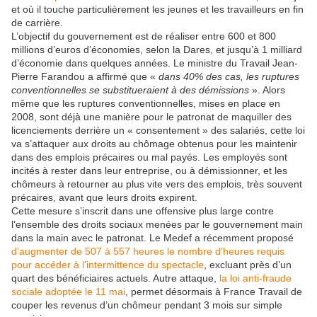
et où il touche particulièrement les jeunes et les travailleurs en fin
de carrière.
L’objectif du gouvernement est de réaliser entre 600 et 800
millions d’euros d’économies, selon la Dares, et jusqu’à 1 milliard
d’économie dans quelques années. Le ministre du Travail Jean-
Pierre Farandou a affirmé que «
dans 40% des cas, les ruptures
conventionnelles se substitueraient à des démissions
». Alors
même que les ruptures conventionnelles, mises en place en
2008, sont déjà une manière pour le patronat de maquiller des
licenciements derrière un « consentement » des salariés, cette loi
va s’attaquer aux droits au chômage obtenus pour les maintenir
dans des emplois précaires ou mal payés. Les employés sont
incités à rester dans leur entreprise, ou à démissionner, et les
chômeurs à retourner au plus vite vers des emplois, très souvent
précaires, avant que leurs droits expirent.
Cette mesure s’inscrit dans une offensive plus large contre
l’ensemble des droits sociaux menées par le gouvernement main
dans la main avec le patronat. Le Medef a récemment proposé
d’augmenter de 507 à 557 heures le nombre d’heures requis
pour accéder à l’intermittence du spectacle
, excluant près d’un
quart des bénéficiaires actuels. Autre attaque,
la loi anti-fraude
sociale adoptée le 11 mai
, permet désormais à France Travail de
couper les revenus d’un chômeur pendant 3 mois sur simple