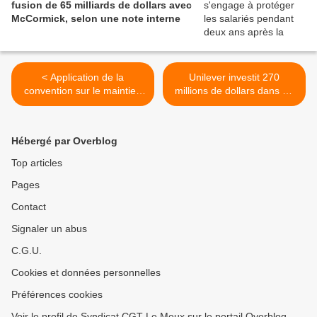
fusion de 65 milliards de dollars avec
McCormick, selon une note interne
< Application de la
Unilever investit 270
convention sur le maintien
millions de dollars dans un
des majorations de nuit lors
centre d'innovation aux
des jours fériés
États-Unis >
Hébergé par Overblog
Top articles
Pages
Contact
Signaler un abus
C.G.U.
Cookies et données personnelles
Préférences cookies
Voir le profil de Syndicat CGT Le Meux sur le portail Overblog