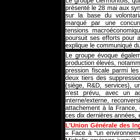
Le groupe clermontois, qu
présenté le 28 mai aux synd
sur la base du volontar
marqué par une concurre
tensions macroéconomique
poursuit ses efforts pour
explique le communiqué du
Le groupe évoque égaleme
production élevés, notammen
pression fiscale parmi les
deux tiers des suppression
(siège, R&D, services), un
n’est prévu, avec un ac
interne/externe, reconvers
attachement à la France, o
ces dix dernières années, e
L'Union Générale des In
« Face à “un environnemen