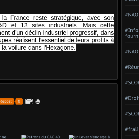
#NAO
la France reste stratégique, avec son
D et 13 sites industriels. Mais cette
#Info
nt d’un déclin industriel progressif, dans
fourn
es réalisent l’essentiel de leurs profits à
t la voilure dans l’Hexagone.
#NAO
#Réun
#SCOP
#Droi
Repost
0
#SCO
#fral