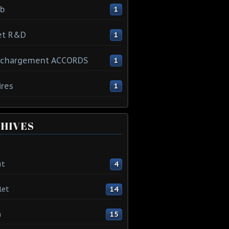
ib
1
et R&D
1
échargement ACCORDS
1
ires
1
HIVES
ût
4
let
14
n
15