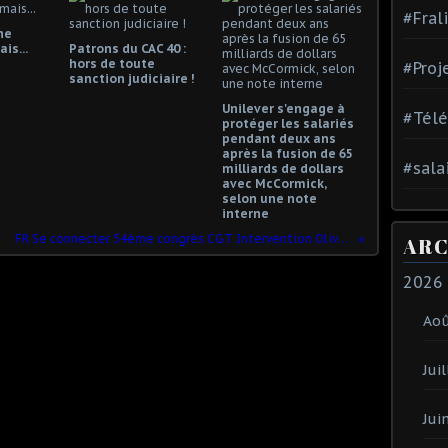
#Fral
ne
is...
Patrons du CAC 40 :
hors de toute
#Proj
sanction judiciaire !
Unilever s'engage à
#Tél
protéger les salariés
pendant deux ans
après la fusion de 65
#sala
milliards de dollars
avec McCormick,
selon une note
interne
FR Se connecter 54ème congrès CGT Intervention Olivier LEBERQUIER SCOP TI
ARC
2026
Ao
Juil
Jui