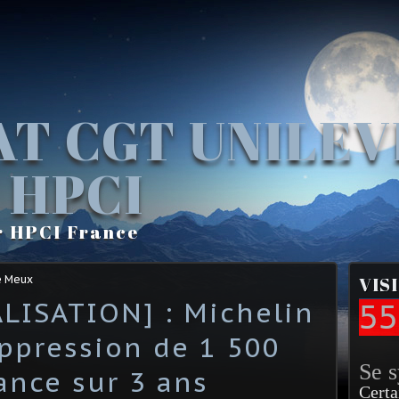
AT CGT UNILE
 HPCI
r HPCI France
e Meux
VIS
LISATION] : Michelin
55
ppression de 1 500
Se 
ance sur 3 ans
Certa