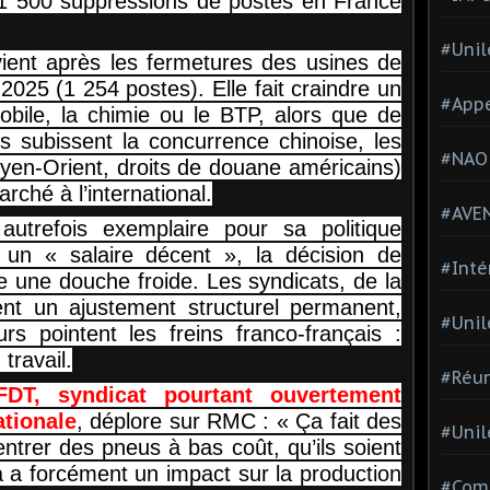
 1 500 suppressions de postes en France
#Unil
vient après les fermetures des usines de
025 (1 254 postes). Elle fait craindre un
#Appe
obile, la chimie ou le BTP, alors que de
 subissent la concurrence chinoise, les
#NAO
yen-Orient, droits de douane américains)
rché à l’international.
#AVE
autrefois exemplaire pour sa politique
un « salaire décent », la décision de
#Inté
 une douche froide. Les syndicats, de la
t un ajustement structurel permanent,
#Unil
rs pointent les freins franco-français :
 travail.
#Réun
DT, syndicat pourtant ouvertement
ationale
, déplore sur RMC : « Ça fait des
#Unil
entrer des pneus à bas coût, qu’ils soient
a a forcément un impact sur la production
#Comi