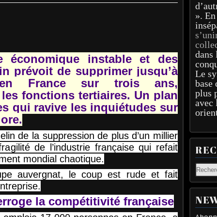
d’aut
». En
insép
s’uni
colle
dans 
e économique instable et des
conqu
in prévoit de supprimer jusqu’à
Le sy
en France sur trois ans,
base 
plus 
les fonctions tertiaires. Un plan
avec 
es qui ravive les inquiétudes sur
orien
lore.
lin de la suppression de plus d’un millier
agilité de l’industrie française qui refait
RE
ment mondial chaotique.
upe auvergnat, le coup est rude et fait
entreprise.
NEW
rroge la compétitivité française
Abonne