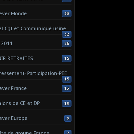
ever Monde
33
l Cgt et Communiqué usine
32
 2011
26
NIR RETRAITES
15
ressement- Participation-PEE
15
ever France
13
ions de CE et DP
10
ever Europe
9
té de groupe France
7