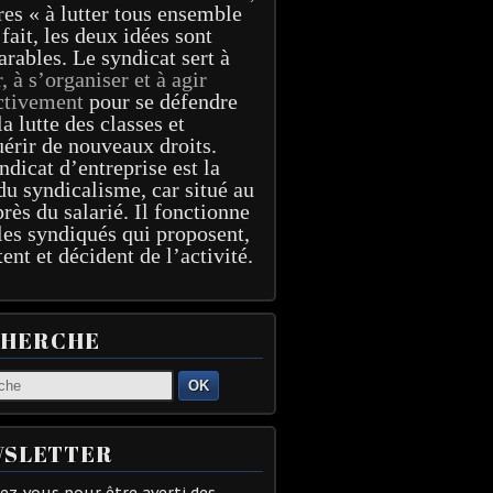
res « à lutter tous ensemble
 fait, les deux idées sont
arables. Le syndicat sert à
r, à s’organiser et à agir
ctivement
pour se défendre
la lutte des classes et
érir de nouveaux droits.
ndicat d’entreprise est la
du syndicalisme, car situé au
près du salarié. Il fonctionne
les syndiqués qui proposent,
tent et décident de l’activité.
CHERCHE
OK
SLETTER
z-vous pour être averti des