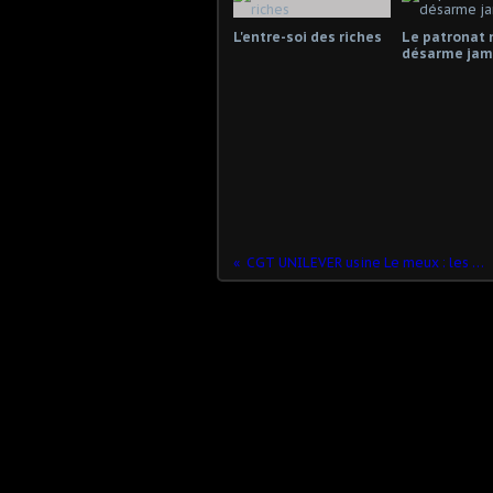
L'entre-soi des riches
Le patronat 
désarme jama
CGT UNILEVER usine Le meux : les mots ont un sens !