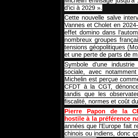
Michelin envisage jusqu’à
d’ici à 2029 ».
Cette nouvelle salve inter
Vannes et Cholet en 2024-2
effet domino dans l’autom
nombreux groupes français
tensions géopolitiques (Mo
et une perte de parts de ma
Symbole d’une industrie 
sociale, avec notamment 
Michelin est perçue comme
CFDT à la CGT, dénoncen
tandis que les observateu
fiscalité, normes et coût du
Pierre Papon de la CF
hostile à la préférence n
années que l’Europe fait r
chinois ou indiens, donc ç