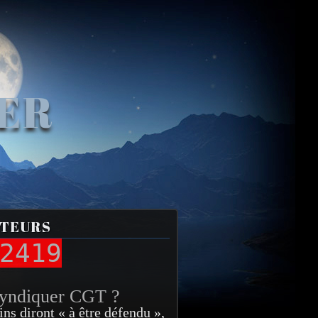
VER
ITEURS
2419
syndiquer CGT ?
ins diront « à être défendu »,