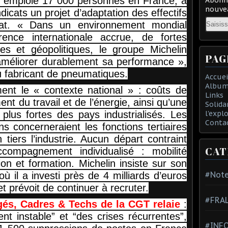
i emploie 17 000 personnes en France, a
nouvea
icats un projet d’adaptation des effectifs
Email
iat. « Dans un environnement mondial
nce internationale accrue, de fortes
s et géopolitiques, le groupe Michelin
PAG
 améliorer durablement sa performance »,
 fabricant de pneumatiques.
Accuei
Album
nt le « contexte national » : coûts de
Links
t du travail et de l’énergie, ainsi qu’une
Solida
 plus fortes des pays industrialisés. Les
l'expl
Conta
s concerneraient les fonctions tertiaires
 tiers l’industrie. Aucun départ contraint
CAT
compagnement individualisé : mobilité
ion et formation. Michelin insiste sur son
#Note
ù il a investi près de 4 milliards d’euros
t prévoit de continuer à recruter.
#FRA
gés, Cadres & Techs de la CGT relaie
:
t instable” et “des crises récurrentes”,
#INFO