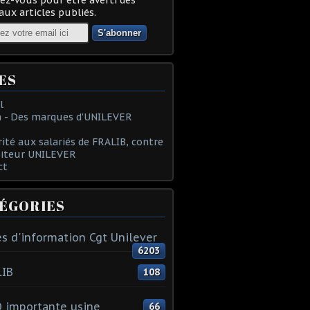
ux articles publiés.
ES
l
 - Des marques d'UNILEVER
rité aux salariés de FRALIB, contre
oiteur UNILEVER
ct
ÉGORIES
s d'information Cgt Unilever
6203
LIB
108
 importante usine
66