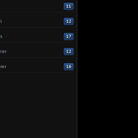
11
l
12
s
17
rier
12
vier
16