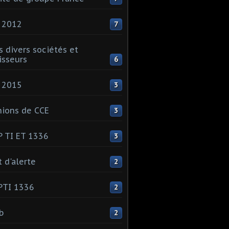
 2012
7
s divers sociétés et
isseurs
6
 2015
3
ions de CCE
3
 TI ET 1336
3
t d'alerte
2
PTI 1336
2
ib
2