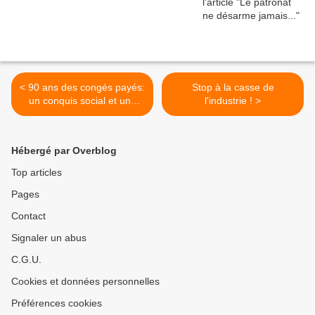
< 90 ans des congés payés:
Stop à la casse de
un conquis social et une
l'industrie ! >
véritable révolution pour les
travailleurs
Hébergé par Overblog
Top articles
Pages
Contact
Signaler un abus
C.G.U.
Cookies et données personnelles
Préférences cookies