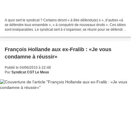
A quoi sert le syndicat ? Certains diront « à être défendu(e) s », d’autres «à
se défendre tous ensemble », « à conquérir de nouveaux droits ». Ces idées
sont inséparables. Le syndicat sert à s’organiser, se réunir pour se défendre
et agir collectivement...
François Hollande aux ex-Fralib : «Je vous
condamne à réussir»
Publié le 04/06/2015 à 22:48
Par
Syndicat CGT Le Meux