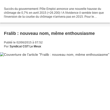
Succès du gouvernement: Pôle Emploi annonce une nouvelle hausse du
chômage de 0,7% en avril 2015 (+26.200) ! A l'évidence il semble bien que
l'inversion de la courbe du chômage n'arrivera pas en 2015. Pour le
troisième mois consécutif, le nombre de chômeurs...
Fralib : nouveau nom, même enthousiasme
Publié le 02/06/2015 à 07:52
Par
Syndicat CGT Le Meux