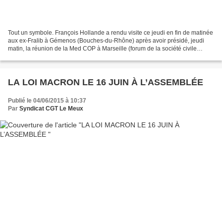
Tout un symbole. François Hollande a rendu visite ce jeudi en fin de matinée
aux ex-Fralib à Gémenos (Bouches-du-Rhône) après avoir présidé, jeudi
matin, la réunion de la Med COP à Marseille (forum de la société civile
méditerranéenne), pour traiter de...
LA LOI MACRON LE 16 JUIN À L’ASSEMBLÉE
Publié le 04/06/2015 à 10:37
Par
Syndicat CGT Le Meux