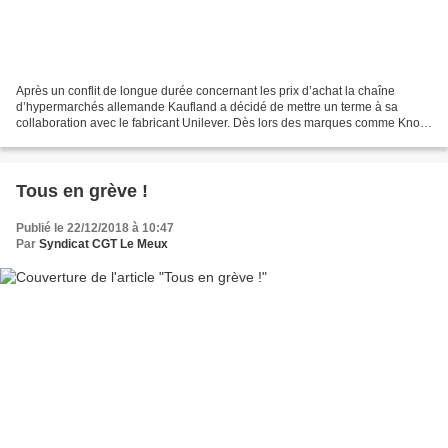
Après un conflit de longue durée concernant les prix d’achat la chaîne
d’hypermarchés allemande Kaufland a décidé de mettre un terme à sa
collaboration avec le fabricant Unilever. Dès lors des marques comme Knorr,
Lipton, Axe, Dove et Magnum disparaîtront...
Tous en grève !
Publié le 22/12/2018 à 10:47
Par
Syndicat CGT Le Meux