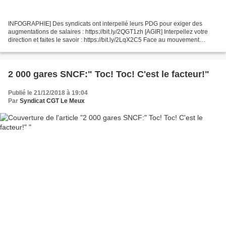
INFOGRAPHIE] Des syndicats ont interpellé leurs PDG pour exiger des
augmentations de salaires : https://bit.ly/2QGT1zh [AGIR] Interpellez votre
direction et faites le savoir : https://bit.ly/2LqX2C5 Face au mouvement
social, Emmanuel Macron a annoncé...
2 000 gares SNCF:" Toc! Toc! C'est le facteur!"
Publié le 21/12/2018 à 19:04
Par
Syndicat CGT Le Meux