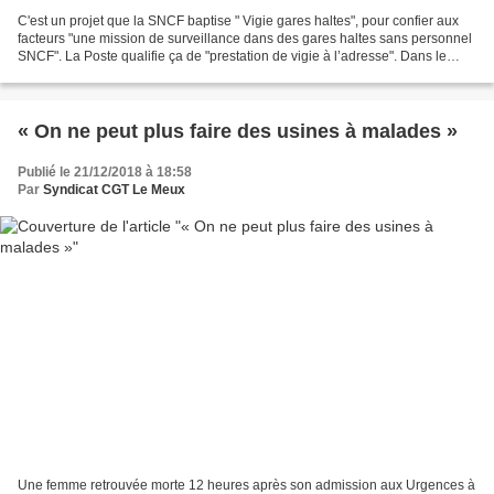
C'est un projet que la SNCF baptise " Vigie gares haltes", pour confier aux
facteurs "une mission de surveillance dans des gares haltes sans personnel
SNCF". La Poste qualifie ça de "prestation de vigie à l’adresse". Dans le
même temps, en 2019, la SNCF,...
« On ne peut plus faire des usines à malades »
Publié le 21/12/2018 à 18:58
Par
Syndicat CGT Le Meux
Une femme retrouvée morte 12 heures après son admission aux Urgences à