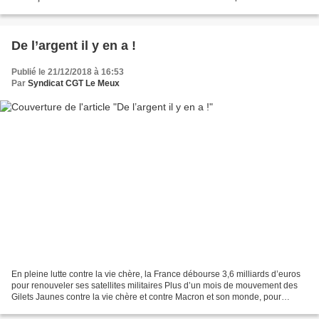
fermeture d’usine. Et le 13...
De l’argent il y en a !
Publié le 21/12/2018 à 16:53
Par
Syndicat CGT Le Meux
En pleine lutte contre la vie chère, la France débourse 3,6 milliards d’euros
pour renouveler ses satellites militaires Plus d’un mois de mouvement des
Gilets Jaunes contre la vie chère et contre Macron et son monde, pour
l’instant le gouvernement n’a...