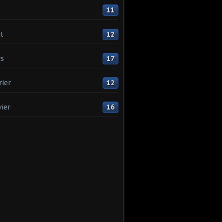
11
l
12
s
17
rier
12
vier
16