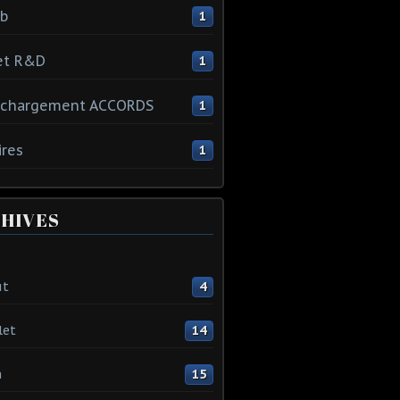
ib
1
et R&D
1
échargement ACCORDS
1
ires
1
HIVES
ût
4
let
14
n
15