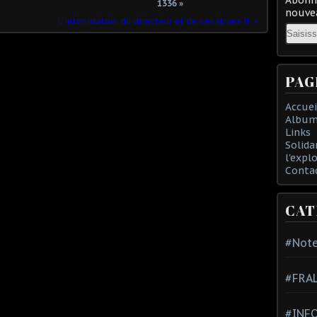
1336 »
nouvea
L'intimidation du directeur et de ses sbires !!
Email
PAG
Accuei
Album
Links
Solida
l'expl
Conta
CAT
#Note
#FRA
#INFO