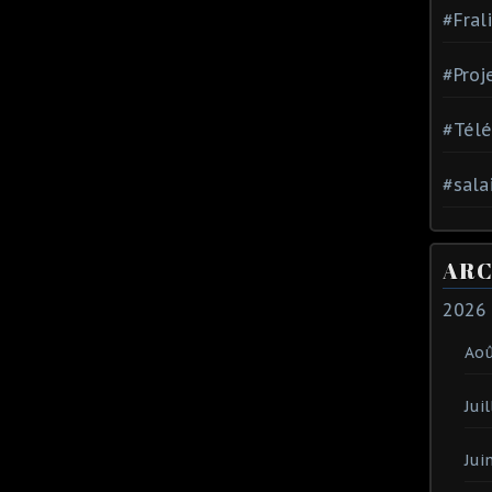
#Fral
#Proj
#Tél
#sala
ARC
2026
Ao
Juil
Jui