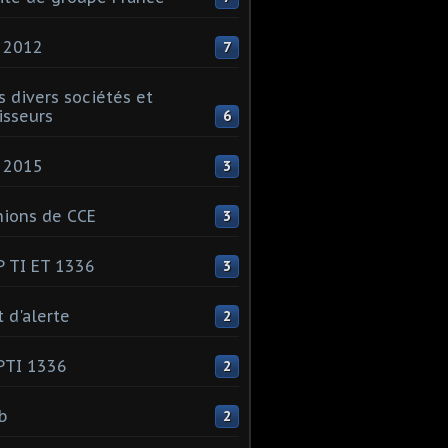
 2012
7
s divers sociétés et
isseurs
6
 2015
3
ions de CCE
3
 TI ET 1336
3
t d'alerte
2
PTI 1336
2
ib
2