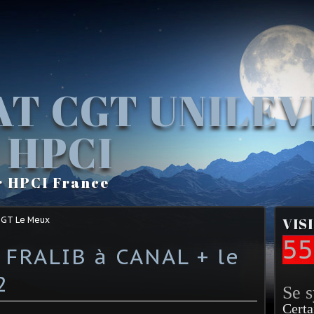
AT CGT UNILE
 HPCI
r HPCI France
CGT Le Meux
VIS
55
 FRALIB à CANAL + le
2
Se 
Certa