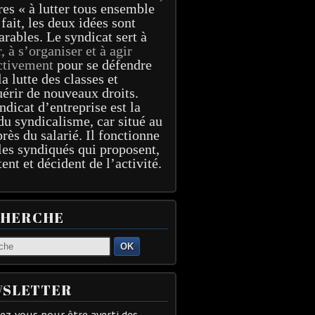
res « à lutter tous ensemble
 fait, les deux idées sont
arables. Le syndicat sert à
r, à s’organiser et à agir
ctivement
pour se défendre
la lutte des classes et
érir de nouveaux droits.
ndicat d’entreprise est la
du syndicalisme, car situé au
près du salarié. Il fonctionne
les syndiqués qui proposent,
tent et décident de l’activité.
CHERCHE
OK
SLETTER
z-vous pour être averti des