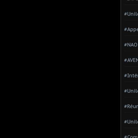
#Unil
#Appe
#NAO
#AVE
#Inté
#Unil
#Réun
#Unil
#Comi