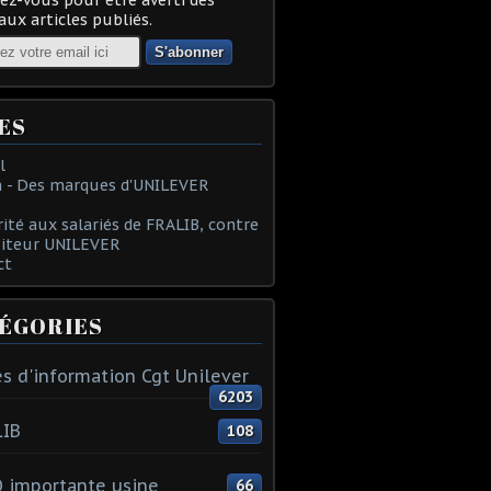
ux articles publiés.
ES
l
 - Des marques d'UNILEVER
rité aux salariés de FRALIB, contre
oiteur UNILEVER
ct
ÉGORIES
s d'information Cgt Unilever
6203
LIB
108
 importante usine
66