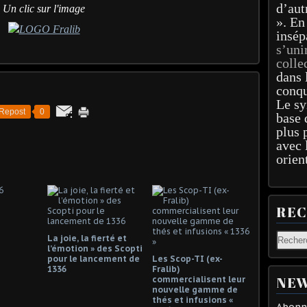
d’aut
Un clic sur l'image
». En
insép
s’uni
colle
dans 
conqu
Le sy
Repost
0
base 
plus 
avec 
orien
RE
La joie, la fierté et
l’émotion » des Scopti
pour le lancement de
Les Scop-TI (ex-
1336
Fralib)
NEW
commercialisent leur
nouvelle gamme de
thés et infusions «
Abonne