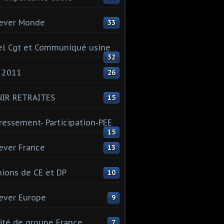
ever Monde
33
l Cgt et Communiqué usine
32
 2011
26
NIR RETRAITES
15
ressement- Participation-PEE
15
ever France
13
ions de CE et DP
10
ever Europe
9
té de groupe France
7