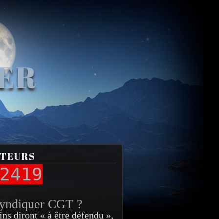
VER
ITEURS
2419
syndiquer CGT ?
ins diront « à être défendu »,