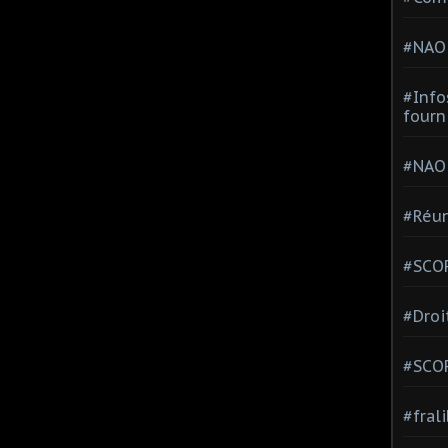
#NAO
#Info
fourn
#NAO
#Réun
#SCOP
#Droi
#SCO
#fral