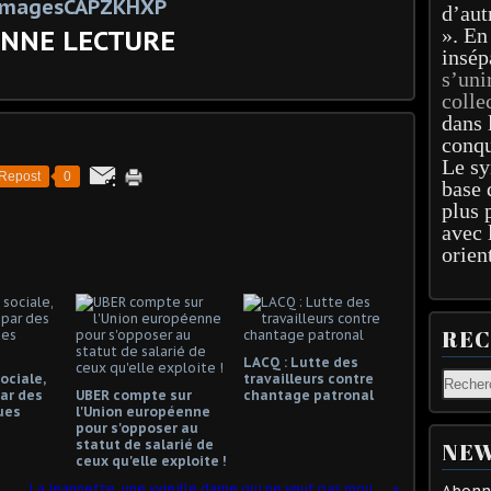
d’aut
». En
NNE LECTURE
insép
s’uni
colle
dans 
conqu
Le sy
Repost
0
base 
plus 
avec 
orien
RE
LACQ : Lutte des
ociale,
travailleurs contre
ar des
UBER compte sur
chantage patronal
ues
l'Union européenne
pour s'opposer au
statut de salarié de
NEW
ceux qu'elle exploite !
heureusement qu'il nous reste l'humour...
La Jeannette, une «vieille dame qui ne veut pas mourir»
Abonne