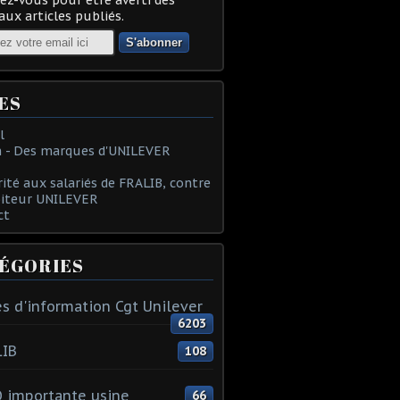
ux articles publiés.
ES
l
 - Des marques d'UNILEVER
rité aux salariés de FRALIB, contre
oiteur UNILEVER
ct
ÉGORIES
s d'information Cgt Unilever
6203
LIB
108
 importante usine
66