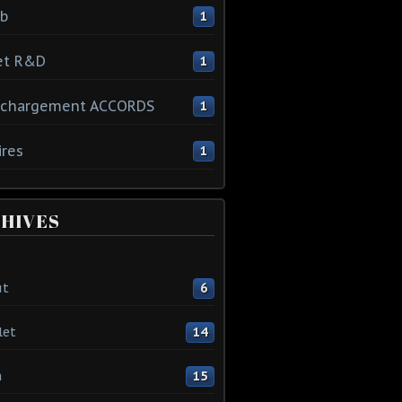
ib
1
et R&D
1
échargement ACCORDS
1
ires
1
HIVES
ût
6
let
14
n
15