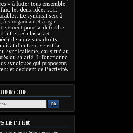
res « à lutter tous ensemble
 fait, les deux idées sont
arables. Le syndicat sert à
r, à s’organiser et à agir
ctivement
pour se défendre
la lutte des classes et
érir de nouveaux droits.
ndicat d’entreprise est la
du syndicalisme, car situé au
près du salarié. Il fonctionne
les syndiqués qui proposent,
tent et décident de l’activité.
CHERCHE
OK
SLETTER
z-vous pour être averti des