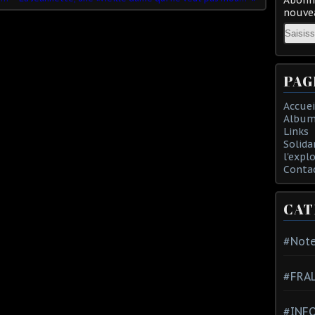
nouvea
Email
PAG
Accuei
Album
Links
Solida
l'expl
Conta
CAT
#Note
#FRA
#INFO