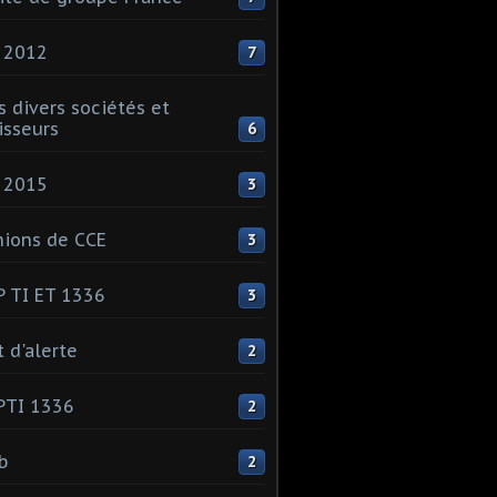
 2012
7
s divers sociétés et
isseurs
6
 2015
3
ions de CCE
3
 TI ET 1336
3
t d'alerte
2
PTI 1336
2
ib
2