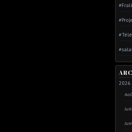
#Fral
#Proj
#Tél
#sala
ARC
2026
Ao
Juil
Jui