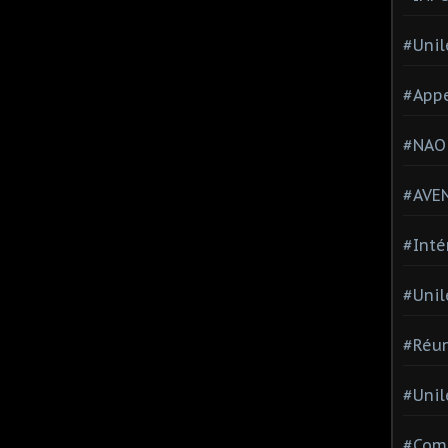
#Unil
#Appe
#NAO
#AVE
#Inté
#Unil
#Réun
#Unil
#Comi