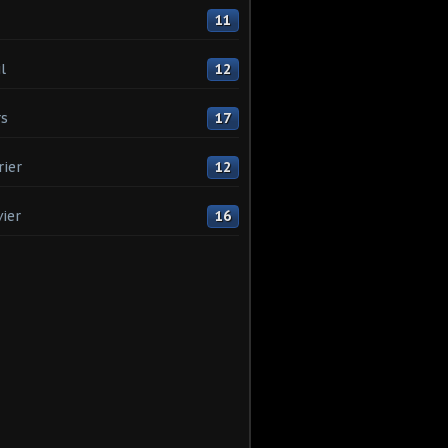
11
l
12
s
17
rier
12
vier
16