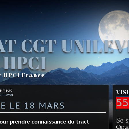
AT CGT UNILE
 HPCI
r HPCI France
Le Meux
VIS
Unilever
55
E LE 18 MARS
Se 
 pour prendre connaissance du tract
Certa