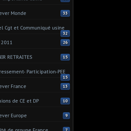
ever Monde
33
l Cgt et Communiqué usine
32
 2011
26
NIR RETRAITES
15
ressement- Participation-PEE
15
ever France
13
ions de CE et DP
10
ever Europe
9
té de groupe France
7