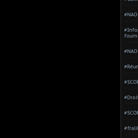
#NAO
#Info
fourn
#NAO
#Réun
#SCOP
#Droi
#SCO
#fral