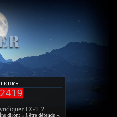
VER
ITEURS
2419
syndiquer CGT ?
ins diront « à être défendu »,