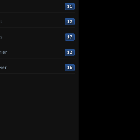
11
l
12
s
17
rier
12
vier
16