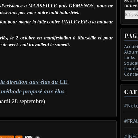
nouvea
s d’existence à MARSEILLE puis GEMENOS, nous ne
Email
isserons pas voler notre outil industriel.
exion pour mener la lutte contre UNILEVER à la hauteur
PAG
riés, le 2 octobre en manifestation à Marseille et pour
e de week-end travaillent le samedi.
Accuei
Album
Links
Solida
l'expl
Conta
 la direction aux élus du CE
CAT
 méthode proposé aux élus
ardi 28 septembre)
#Note
#FRA
#INFO