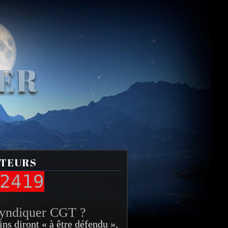
VER
ITEURS
2419
syndiquer CGT ?
ins diront « à être défendu »,