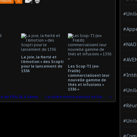
Repost
0
#Unil
#Appe
#NAO
La joie, la fierté et
#AVE
l’émotion » des Scopti
pour le lancement de
Les Scop-TI (ex-
1336
Fralib)
#Inté
commercialisent leur
nouvelle gamme de
thés et infusions «
1336 »
#Unil
UNILEVER annonce la fermeture du site de FRALIB à Gémenos
La colère monte partout en Europe
#Réun
#Unil
#Comi