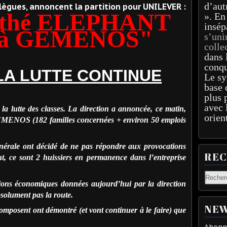
d’aut
llègues, annoncent la partition pour UNILEVER :
 thé ELEPHANT
». En
insép
et à GEMENOS"
s’uni
colle
dans 
conqu
LA LUTTE CONTINUE
Le sy
base 
plus 
avec 
s la lutte des classes. La direction a annoncée, ce matin,
orien
 GEMENOS (182 familles concernées + environ 50 emplois
énérale ont décidé de ne pas répondre aux provocations
RE
nt, ce sont 2 huissiers en permanence dans l’entreprise
tions économiques données aujourd’hui par la direction
absolument pas la route
.
NEW
 composent ont démontré (et vont continuer à le faire) que
Abonne