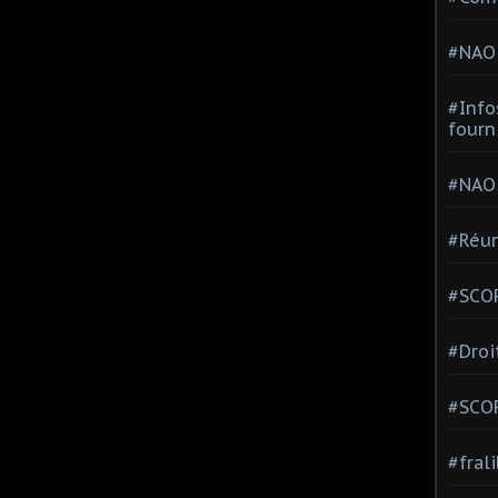
#NAO
#Info
fourn
#NAO
#Réun
#SCOP
#Droi
#SCO
#fral