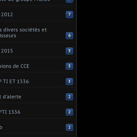
 2012
7
s divers sociétés et
isseurs
6
 2015
3
ions de CCE
3
 TI ET 1336
3
t d'alerte
2
PTI 1336
2
ib
2