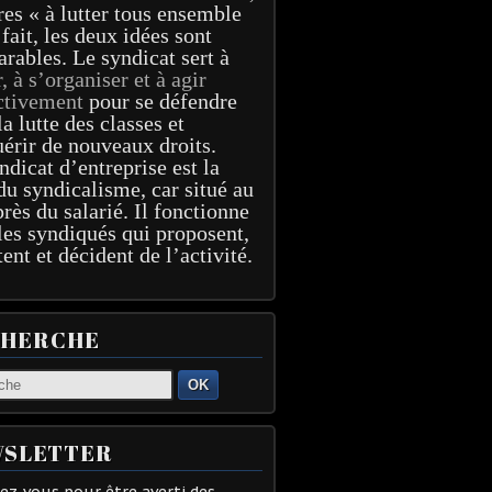
res « à lutter tous ensemble
 fait, les deux idées sont
arables. Le syndicat sert à
r, à s’organiser et à agir
ctivement
pour se défendre
la lutte des classes et
érir de nouveaux droits.
ndicat d’entreprise est la
du syndicalisme, car situé au
près du salarié. Il fonctionne
les syndiqués qui proposent,
tent et décident de l’activité.
CHERCHE
OK
SLETTER
z-vous pour être averti des