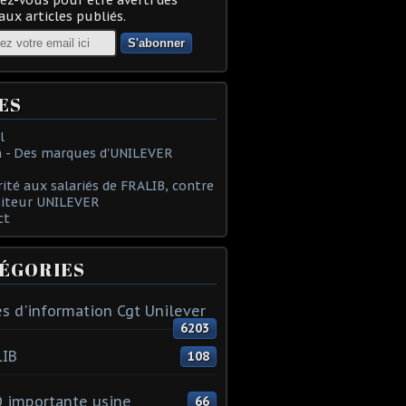
ux articles publiés.
ES
l
 - Des marques d'UNILEVER
rité aux salariés de FRALIB, contre
oiteur UNILEVER
ct
ÉGORIES
s d'information Cgt Unilever
6203
LIB
108
 importante usine
66