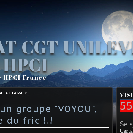
AT CGT UNILE
 HPCI
r HPCI France
at CGT Le Meux
VIS
55
un groupe "VOYOU",
du fric !!!
Se 
Certa