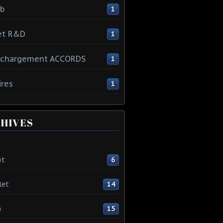
ib
1
et R&D
1
échargement ACCORDS
1
ires
1
HIVES
ût
6
let
14
n
15