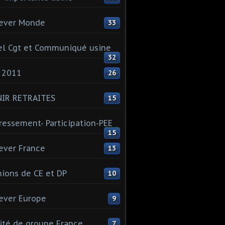
ever Monde
33
l Cgt et Communiqué usine
32
 2011
26
NIR RETRAITES
15
ressement- Participation-PEE
15
ever France
13
ions de CE et DP
10
ever Europe
9
té de groupe France
7