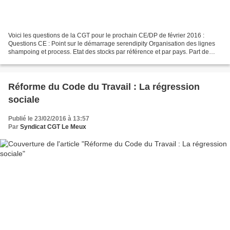
Voici les questions de la CGT pour le prochain CE/DP de février 2016 :
Questions CE : Point sur le démarrage serendipity Organisation des lignes
shampoing et process. Etat des stocks par référence et par pays. Part de
marché clinic par pays volume/prix/pays...
Réforme du Code du Travail : La régression
sociale
Publié le 23/02/2016 à 13:57
Par
Syndicat CGT Le Meux