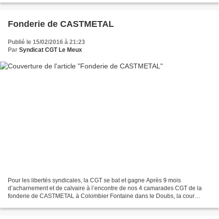
Fonderie de CASTMETAL
Publié le 15/02/2016 à 21:23
Par
Syndicat CGT Le Meux
Pour les libertés syndicales, la CGT se bat et gagne Après 9 mois
d’acharnement et de calvaire à l’encontre de nos 4 camarades CGT de la
fonderie de CASTMETAL à Colombier Fontaine dans le Doubs, la cour
d’appel de Besançon, en référé des prud’hommes,...