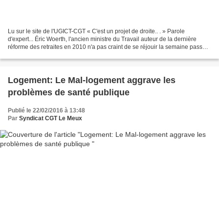
Lu sur le site de l'UGICT-CGT « C'est un projet de droite.. . » Parole
d'expert... Éric Woerth, l'ancien ministre du Travail auteur de la dernière
réforme des retraites en 2010 n'a pas craint de se réjouir la semaine passée
après la publication de l’avant-projet...
Logement: Le Mal-logement aggrave les
problèmes de santé publique
Publié le 22/02/2016 à 13:48
Par
Syndicat CGT Le Meux