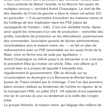
« Sous prétexte de libérer l’activité, la loi Macron fait sauter de
multiples verrous », renchérit André Chassaigne. Le chef de file
des députés du Front de gauche a dans le viseur cet article 101
en particulier : « Il va permettre d’exonérer les maisons-mères et
les holdings de leur implication dans les PSE (plans de
sauvegarde de l’emploi – ndlr). C’est une véritable honte. Après
avoir aspiré les richesses d’un site de production – remontée des
profits, transferts de production en les délocalisant, assèchement
des commandes, facturation grossie de tâches administratives
recentralisées vers la maison-mère, etc. –, on fait un plan de
redressement avec un PSE lamentable sur les seuls fonds de la
filiale, voire on ferme tout de suite par liquidation. »
André Chassaigne va même jusqu’à se demander si ce n’est pas
le précédent Elba qui motive cet article. Elba, une affaire qu’il
connaît bien et à propos de laquelle il interpelle très
régulièrement le gouvernement. Elle se déroule sur sa
circonscription en Auvergne à La Monnerie-le-Montel dans le
bassin de Thiers sinistré par le chômage. C’est l’un des premiers
plans sociaux réalisés au lendemain de l’entrée en vigueur de la
loi transposant l’ANI, en juillet 2013 : 64 salariés d’une papeterie
mis sur le carreau du jour au lendemain à la veille des congés
d’été.
Le groupe Hamelin, la maison-mère, qui dégage des millions de