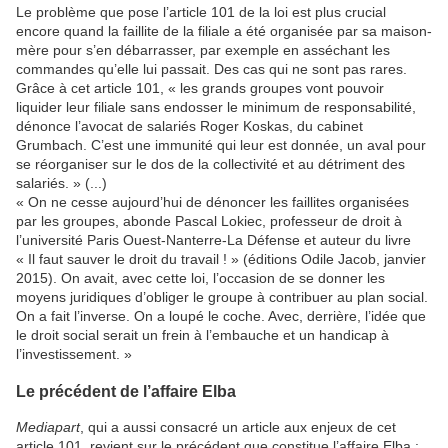
Le problème que pose l’article 101 de la loi est plus crucial
encore quand la faillite de la filiale a été organisée par sa maison-
mère pour s’en débarrasser, par exemple en asséchant les
commandes qu’elle lui passait. Des cas qui ne sont pas rares.
Grâce à cet article 101, « les grands groupes vont pouvoir
liquider leur filiale sans endosser le minimum de responsabilité,
dénonce l’avocat de salariés Roger Koskas, du cabinet
Grumbach. C’est une immunité qui leur est donnée, un aval pour
se réorganiser sur le dos de la collectivité et au détriment des
salariés. » (...)
« On ne cesse aujourd’hui de dénoncer les faillites organisées
par les groupes, abonde Pascal Lokiec, professeur de droit à
l’université Paris Ouest-Nanterre-La Défense et auteur du livre
« Il faut sauver le droit du travail ! » (éditions Odile Jacob, janvier
2015). On avait, avec cette loi, l’occasion de se donner les
moyens juridiques d’obliger le groupe à contribuer au plan social.
On a fait l’inverse. On a loupé le coche. Avec, derrière, l’idée que
le droit social serait un frein à l’embauche et un handicap à
l’investissement. »
Le précédent de l’affaire Elba
Mediapart
, qui a aussi consacré un article aux enjeux de cet
article 101, revient sur le précédent que constitue l’affaire Elba :