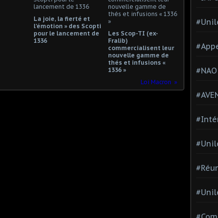
La joie, la fierté et
#Unil
l’émotion » des Scopti
pour le lancement de
Les Scop-TI (ex-
1336
Fralib)
#Appe
commercialisent leur
nouvelle gamme de
thés et infusions «
#NAO
1336 »
Loi Macron
#AVE
#Inté
#Unil
#Réun
#Unil
#Comi