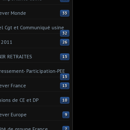
ever Monde
33
l Cgt et Communiqué usine
32
 2011
26
NIR RETRAITES
15
ressement- Participation-PEE
15
ever France
13
ions de CE et DP
10
ever Europe
9
té de groupe France
7