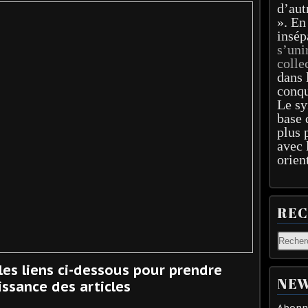
d’aut
». En
insép
s’uni
colle
dans 
conqu
Le sy
base 
plus 
avec 
orien
RE
 les liens ci-dessous pour prendre
NEW
ssance des articles
Abonne