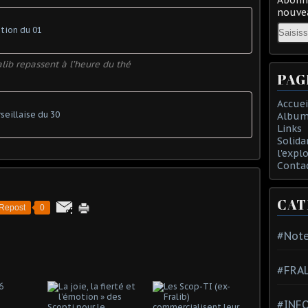
nouvea
Email
ation du 01
alib repassent à l’heure du thé
PAG
Accuei
rseillaise du 30
Album
Links
Solida
l'expl
Conta
CAT
Repost
0
#Note
#FRA
#INFO