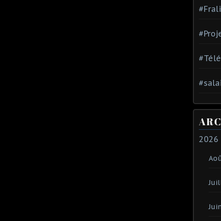
#Fral
#Proj
#Tél
#sala
ARC
2026
Ao
Juil
Jui