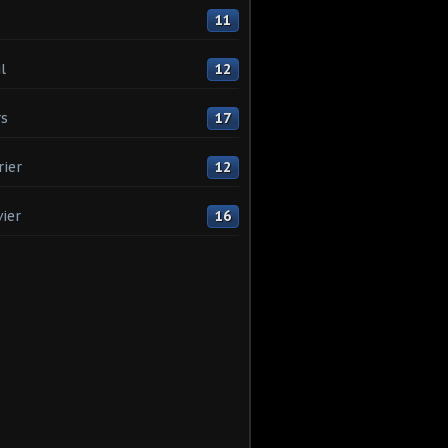
11
l
12
s
17
rier
12
vier
16