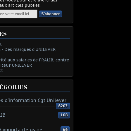
ux articles publiés.
ES
l
 - Des marques d'UNILEVER
rité aux salariés de FRALIB, contre
oiteur UNILEVER
ct
ÉGORIES
s d'information Cgt Unilever
6203
LIB
108
 importante usine
66