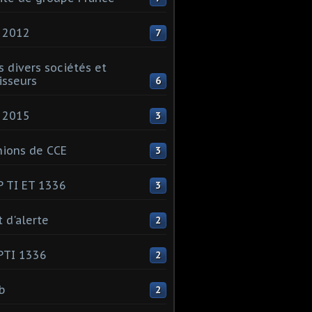
 2012
7
s divers sociétés et
isseurs
6
 2015
3
ions de CCE
3
 TI ET 1336
3
t d'alerte
2
PTI 1336
2
ib
2