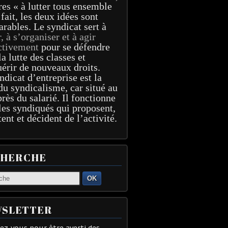
res « à lutter tous ensemble
 fait, les deux idées sont
arables. Le syndicat sert à
r, à s’organiser et à agir
ctivement
pour se défendre
la lutte des classes et
érir de nouveaux droits.
ndicat d’entreprise est la
du syndicalisme, car situé au
près du salarié. Il fonctionne
les syndiqués qui proposent,
tent et décident de l’activité.
CHERCHE
OK
SLETTER
z-vous pour être averti des