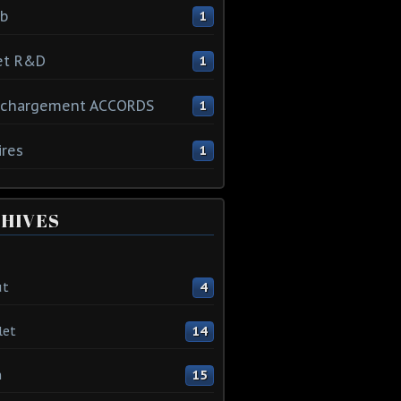
ib
1
et R&D
1
échargement ACCORDS
1
ires
1
HIVES
ût
4
let
14
n
15