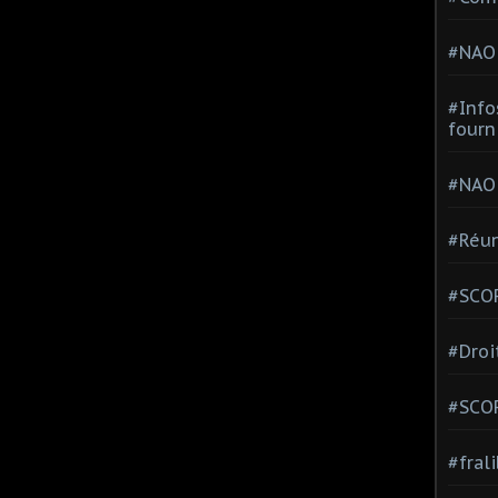
#NAO
#Info
fourn
#NAO
#Réun
#SCOP
#Droi
#SCO
#fral