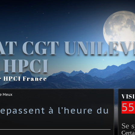
AT CGT UNILE
 HPCI
r HPCI France
Le Meux
VIS
55
repassent à l’heure du
Se 
Certa