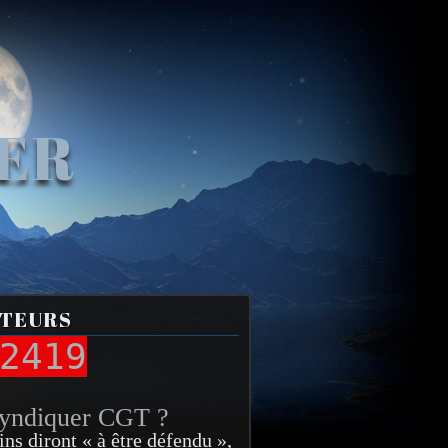
VER
ITEURS
2419
syndiquer CGT ?
ins diront « à être défendu »,