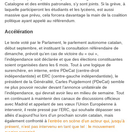
Catalogne et des entités patronales, s’y sont joints. Si la grève, à
laquelle participeront les étudiants et les lycéens, est aussi
massive que prévu, cela forcera davantage la main de la coalition
politique ayant appelé au référendum.
Accélération
Le texte voté par le Parlament, le parlement autonome catalan,
début septembre, et instituant la consultation référendaire de
dimanche, prévoit qu’en cas de victoire du « oui »,
l’indépendance soit déclarée et que des élections constituantes
soient organisées dans les 6 mois. Tout à une logique de
surenchère, en interne, entre PDeCat (centre-droit
indépendantiste) et ERC (centre-gauche indépendantiste), le
président de la Généralité, Carles Puigdemont (PDeCat) semble
ne plus pouvoir reculer devant l’annonce unilatérale de
l’indépendance, qui devrait avoir lieu en milieu de semaine. Tout
en continuant à maintenir des canaux de discussions officieux
avec Madrid et appelant de ses vœux l’Union Européenne à
intervenir, il reste pressé par l’ERC, qui souhaite dépasser ses
alliés d’aujourd’hui lors d’un prochain scrutin catalan, mais
également confronté à
l’entrée en scène d’un acteur qui, jusqu’à
présent, n’est pas intervenu en tant que tel : le mouvement
ouvrier organisé
.