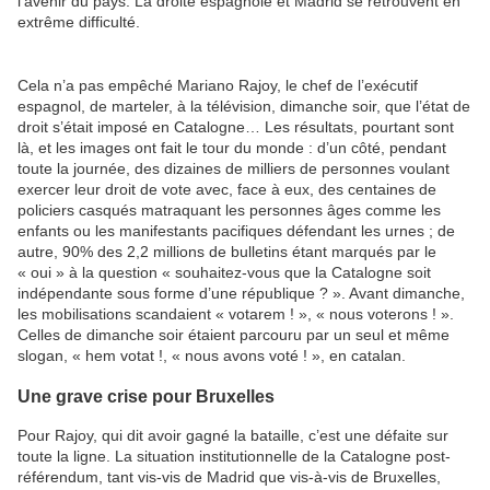
l’avenir du pays. La droite espagnole et Madrid se retrouvent en
extrême difficulté.
Cela n’a pas empêché Mariano Rajoy, le chef de l’exécutif
espagnol, de marteler, à la télévision, dimanche soir, que l’état de
droit s’était imposé en Catalogne… Les résultats, pourtant sont
là, et les images ont fait le tour du monde : d’un côté, pendant
toute la journée, des dizaines de milliers de personnes voulant
exercer leur droit de vote avec, face à eux, des centaines de
policiers casqués matraquant les personnes âges comme les
enfants ou les manifestants pacifiques défendant les urnes ; de
autre, 90% des 2,2 millions de bulletins étant marqués par le
« oui » à la question « souhaitez-vous que la Catalogne soit
indépendante sous forme d’une république ? ». Avant dimanche,
les mobilisations scandaient « votarem ! », « nous voterons ! ».
Celles de dimanche soir étaient parcouru par un seul et même
slogan, « hem votat !, « nous avons voté ! », en catalan.
Une grave crise pour Bruxelles
Pour Rajoy, qui dit avoir gagné la bataille, c’est une défaite sur
toute la ligne. La situation institutionnelle de la Catalogne post-
référendum, tant vis-vis de Madrid que vis-à-vis de Bruxelles,