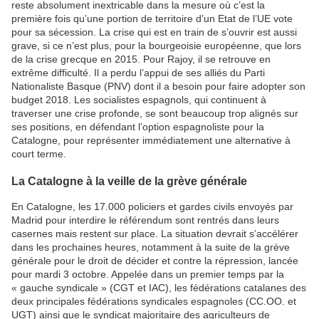
reste absolument inextricable dans la mesure où c’est la
première fois qu’une portion de territoire d’un Etat de l’UE vote
pour sa sécession. La crise qui est en train de s’ouvrir est aussi
grave, si ce n’est plus, pour la bourgeoisie européenne, que lors
de la crise grecque en 2015. Pour Rajoy, il se retrouve en
extrême difficulté. Il a perdu l’appui de ses alliés du Parti
Nationaliste Basque (PNV) dont il a besoin pour faire adopter son
budget 2018. Les socialistes espagnols, qui continuent à
traverser une crise profonde, se sont beaucoup trop alignés sur
ses positions, en défendant l’option espagnoliste pour la
Catalogne, pour représenter immédiatement une alternative à
court terme.
La Catalogne à la veille de la grève générale
En Catalogne, les 17.000 policiers et gardes civils envoyés par
Madrid pour interdire le référendum sont rentrés dans leurs
casernes mais restent sur place. La situation devrait s’accélérer
dans les prochaines heures, notamment à la suite de la grève
générale pour le droit de décider et contre la répression, lancée
pour mardi 3 octobre. Appelée dans un premier temps par la
« gauche syndicale » (CGT et IAC), les fédérations catalanes des
deux principales fédérations syndicales espagnoles (CC.OO. et
UGT) ainsi que le syndicat majoritaire des agriculteurs de