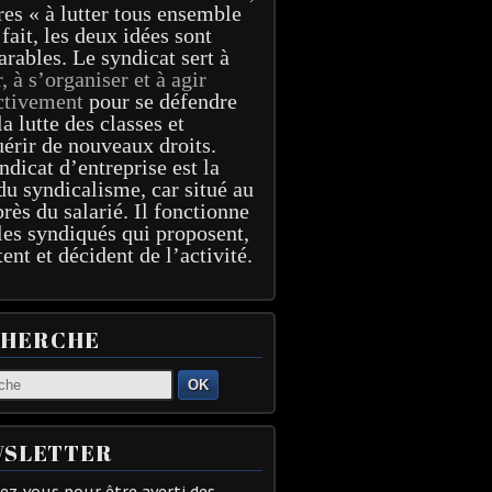
res « à lutter tous ensemble
 fait, les deux idées sont
arables. Le syndicat sert à
r, à s’organiser et à agir
ctivement
pour se défendre
la lutte des classes et
érir de nouveaux droits.
ndicat d’entreprise est la
du syndicalisme, car situé au
près du salarié. Il fonctionne
les syndiqués qui proposent,
tent et décident de l’activité.
CHERCHE
OK
SLETTER
z-vous pour être averti des