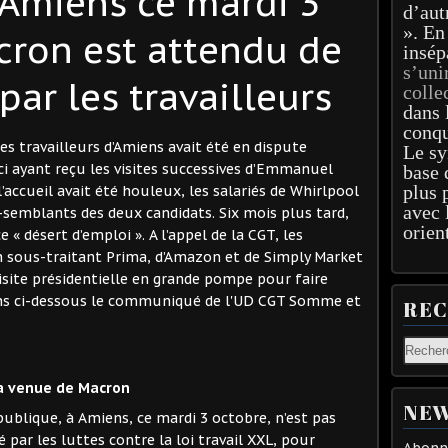
à Amiens ce mardi 3
d’aut
». En
cron est attendu de
insép
s’uni
par les travailleurs
colle
dans 
conqu
s travailleurs d’Amiens avait été en dispute
Le sy
ci ayant reçu les visites successives d’Emmanuel
base 
plus 
l’accueil avait été houleux, les salariés de Whirlpool
avec 
semblants des deux candidats. Six mois plus tard,
orien
 « désert d’emploi ». A l’appel de la CGT, les
on sous-traitant Prima, d’Amazon et de Simply Market
isite présidentielle en grande pompe pour faire
ons ci-dessous le communiqué de l'UD CGT Somme et
RE
a venue de Macron
NEW
publique, à Amiens, ce mardi 3 octobre, n’est pas
ar les luttes contre la loi travail XXL, pour
Abonne