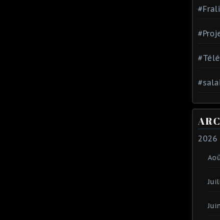
#Fral
#Proj
#Tél
#sala
ARC
2026
Ao
Juil
Jui