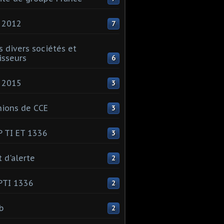
 2012
7
s divers sociétés et
isseurs
6
 2015
3
ions de CCE
3
 TI ET 1336
3
t d'alerte
2
PTI 1336
2
ib
2