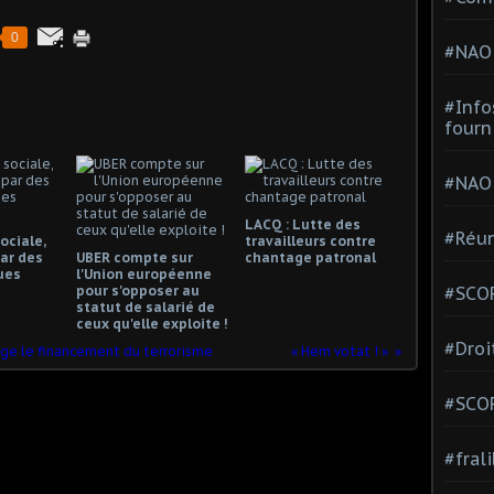
0
#NAO
#Info
fourn
#NAO
LACQ : Lutte des
#Réun
ociale,
travailleurs contre
ar des
UBER compte sur
chantage patronal
ues
l'Union européenne
#SCOP
pour s'opposer au
statut de salarié de
ceux qu'elle exploite !
#Droi
ge le financement du terrorisme
« Hem votat ! »
#SCO
#fral