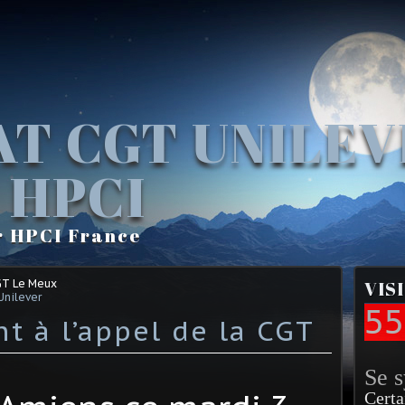
AT CGT UNILE
 HPCI
r HPCI France
GT Le Meux
VIS
Unilever
55
 à l’appel de la CGT
Se 
Certa