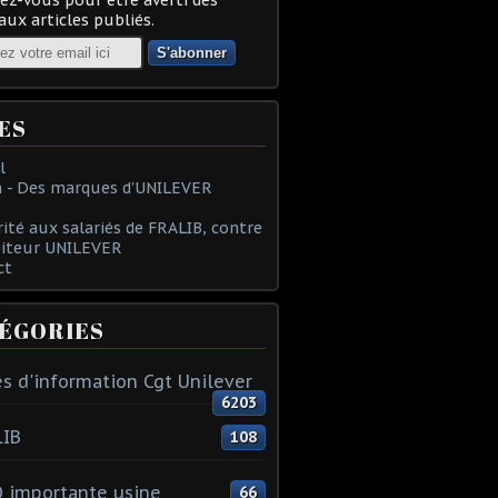
ux articles publiés.
ES
l
 - Des marques d'UNILEVER
rité aux salariés de FRALIB, contre
oiteur UNILEVER
ct
ÉGORIES
s d'information Cgt Unilever
6203
LIB
108
 importante usine
66