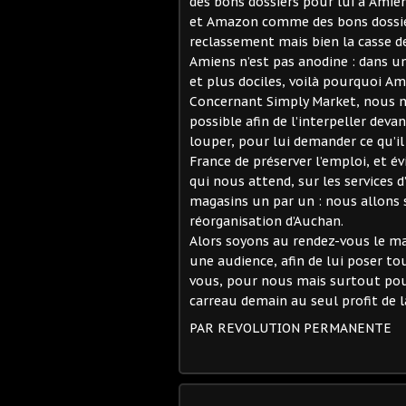
des bons dossiers pour lui à Amien
et Amazon comme des bons dossiers
reclassement mais bien la casse de
Amiens n’est pas anodine : dans un
et plus dociles, voilà pourquoi Ama
Concernant Simply Market, nous n
possible afin de l’interpeller deva
louper, pour lui demander ce qu’i
France de préserver l’emploi, et év
qui nous attend, sur les services d
magasins un par un : nous allons s
réorganisation d’Auchan.
Alors soyons au rendez-vous le m
une audience, afin de lui poser to
vous, pour nous mais surtout pour
carreau demain au seul profit de l
PAR
REVOLUTION PERMANENTE