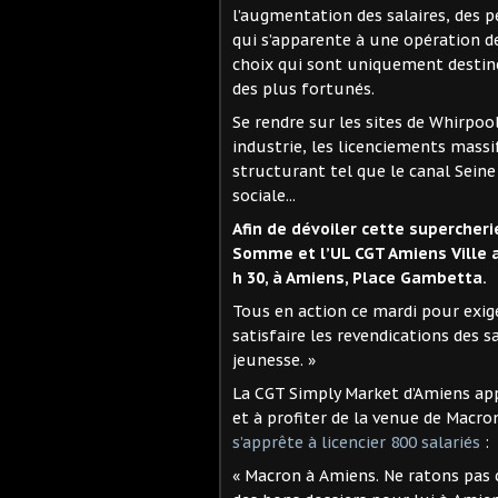
l’augmentation des salaires, des pe
qui s’apparente à une opération d
choix qui sont uniquement destiné
des plus fortunés.
Se rendre sur les sites de Whirpoo
industrie, les licenciements massif
structurant tel que le canal Seine
sociale...
Afin de dévoiler cette supercheri
Somme et l’UL CGT Amiens Ville a
h 30, à Amiens, Place Gambetta.
Tous en action ce mardi pour exige
satisfaire les revendications des sa
jeunesse. »
La CGT Simply Market d’Amiens app
et à profiter de la venue de Macr
s’apprête à licencier 800 salariés
:
« Macron à Amiens. Ne ratons pas ce