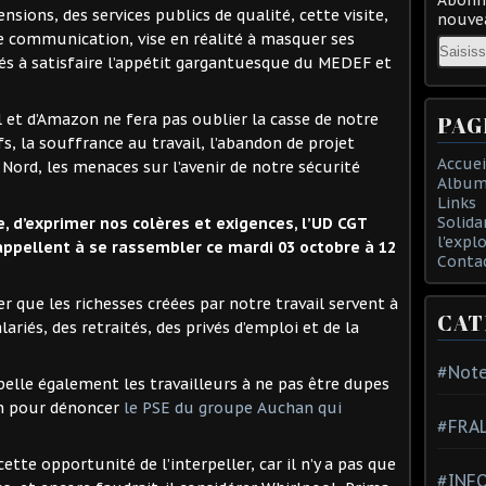
nsions, des services publics de qualité, cette visite,
nouvea
e communication, vise en réalité à masquer ses
Email
s à satisfaire l’appétit gargantuesque du MEDEF et
l et d’Amazon ne fera pas oublier la casse de notre
PAG
s, la souffrance au travail, l’abandon de projet
Accuei
 Nord, les menaces sur l’avenir de notre sécurité
Album
Links
Solida
e, d’exprimer nos colères et exigences, l’UD CGT
l'expl
ppellent à se rassembler ce mardi 03 octobre à 12
Conta
r que les richesses créées par notre travail servent à
CAT
lariés, des retraités, des privés d’emploi et de la
#Note
elle également les travailleurs à ne pas être dupes
on pour dénoncer
le PSE du groupe Auchan qui
#FRA
tte opportunité de l’interpeller, car il n’y a pas que
#INFO