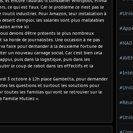
s, et encore faudrait-il considérer Whirlpool, Prima
, ce qui est faux. Car le problème ce n’est pas le
#Unil
 l’outil industriel. Pour Amazon, leur installation à
 désert d’emploi, les salariés sont plus malléables
zon arrive ici.
#Appe
ous devons d’être présents le plus nombreux
nt sa horde de journalistes. Une occasion à ne pas
#NAO
l va faire pour demander à la deuxième fortune de
iter un nouveau carnage social. Car c’est bien cela
#AVE
’appui, puis dans la logistique, puis dans les
ubir le coup de rabot dans les effectifs et la
#Inté
ardi 3 octobre à 12h place Gambetta, pour demander
utes les questions et surtout les solutions pour
#Unil
 toutes les familles qui vont se retrouver sur le
a famille Mulliez ».
#Réun
#Unil
#Comi