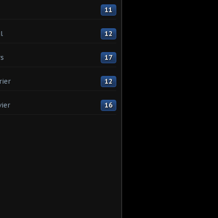
11
l
12
s
17
rier
12
vier
16