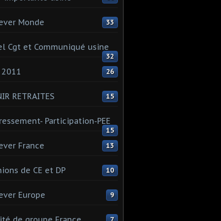
ever Monde
33
l Cgt et Communiqué usine
32
 2011
26
NIR RETRAITES
15
ressement- Participation-PEE
15
ever France
13
ions de CE et DP
10
ever Europe
9
té de groupe France
7