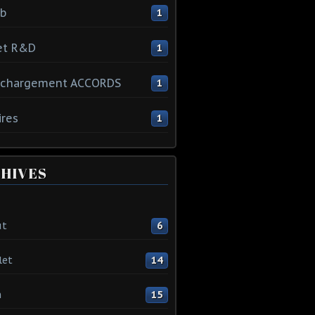
ib
1
et R&D
1
échargement ACCORDS
1
ires
1
HIVES
ût
6
let
14
n
15