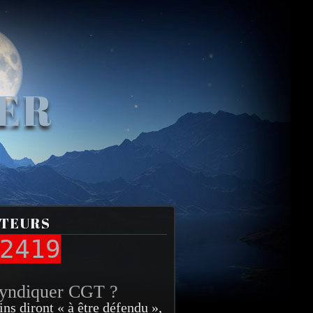
VER
ITEURS
2419
syndiquer CGT ?
ins diront « à être défendu »,