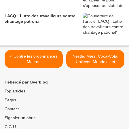
LACQ : Lutte des travailleurs contre
chantage patronal
< Contre les ordonnances
Nestlé, Mars, Coca-Cola,
Macron
Unilever, Mondelez et
PepsiCo brouillent
l'information pour couler le
Nutri-score français >
Hébergé par Overblog
Top articles
Pages
Contact
Signaler un abus
C.G.U.