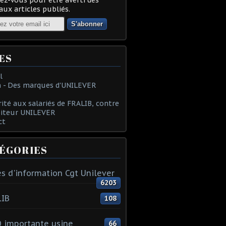
ux articles publiés.
ES
l
 - Des marques d'UNILEVER
rité aux salariés de FRALIB, contre
oiteur UNILEVER
ct
ÉGORIES
s d'information Cgt Unilever
6203
LIB
108
 importante usine
66