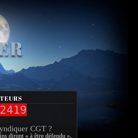
VER
ITEURS
2419
syndiquer CGT ?
ins diront « à être défendu »,