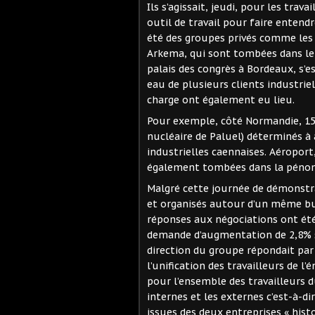
Ils s’agissait, jeudi, pour les trav
outil de travail pour faire entendr
été des groupes privés comme les
Arkema, qui sont tombées dans le n
palais des congrès à Bordeaux, s’
eau de plusieurs clients industrie
charge ont également eu lieu.
Pour exemple, côté Normandie, 150
nucléaire de Paluel) déterminés à 
industrielles caennaises. Aéroport
également tombées dans la péno
Malgré cette journée de démonstra
et organisés autour d’un même but,
réponses aux négociations ont été
demande d’augmentation de 2,8% sur
direction du groupe répondait par 
l’unification des travailleurs de
pour l’ensemble des travailleurs
internes et les externes c’est-à-dir
issues des deux entreprises « his