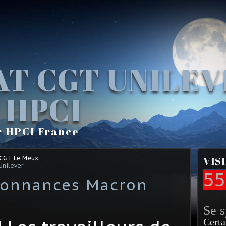
AT CGT UNILE
 HPCI
r HPCI France
 CGT Le Meux
VIS
Unilever
55
donnances Macron
Se 
Certa