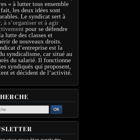
res « à lutter tous ensemble
 fait, les deux idées sont
arables. Le syndicat sert à
r, à s’organiser et à agir
ctivement
pour se défendre
la lutte des classes et
érir de nouveaux droits.
ndicat d’entreprise est la
du syndicalisme, car situé au
près du salarié. Il fonctionne
les syndiqués qui proposent,
tent et décident de l’activité.
CHERCHE
OK
SLETTER
z-vous pour être averti des