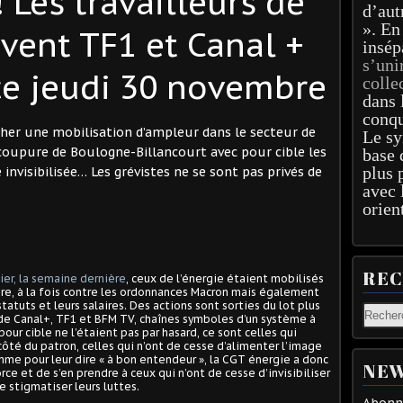
! Les travailleurs de
d’aut
». En
ivent TF1 et Canal +
insép
s’uni
 ce jeudi 30 novembre
colle
dans 
conqu
her une mobilisation d’ampleur dans le secteur de
Le sy
 coupure de Boulogne-Billancourt avec pour cible les
base 
plus 
invisibilisée… Les grévistes ne se sont pas privés de
avec 
orien
RE
lier, la semaine dernière
, ceux de l’énergie étaient mobilisés
re, à la fois contre les ordonnances Macron mais également
atuts et leurs salaires. Des actions sont sorties du lot plus
 de Canal+, TF1 et BFM TV, chaînes symboles d’un système à
pour cible ne l’étaient pas par hasard, ce sont celles qui
côté du patron, celles qui n’ont de cesse d’alimenter l’image
mme pour leur dire « à bon entendeur », la CGT énergie a donc
NEW
ce et de s’en prendre à ceux qui n’ont de cesse d’invisibiliser
e stigmatiser leurs luttes.
Abonne