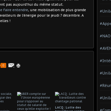
icient pas aujourd’hui du même statut.
se faire entendre
, une mobilisation de plus grande
#Unil
vailleurs de l’énergie pour le jeudi 7 décembre. A
elles !
#Appe
#NAO
#AVE
#Inté
0
#Unil
#Réun
#Unil
LACQ : Lutte des
#Comi