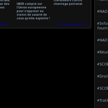
ociale,
travailleurs contre
ar des
UBER compte sur
chantage patronal
ues
l'Union européenne
#NAO
pour s'opposer au
statut de salarié de
ceux qu'elle exploite !
#Info
rité !
La serpillère brûle !
fourn
#NAO
#Réun
#SCOP
#Droi
#SCO
#fral