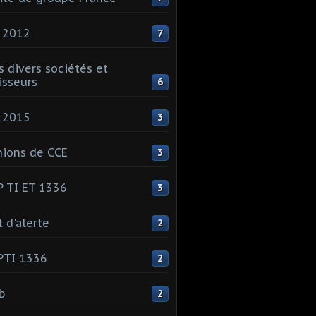
 2012
7
s divers sociétés et
isseurs
6
 2015
3
ions de CCE
3
 TI ET 1336
3
t d'alerte
2
PTI 1336
2
ib
2