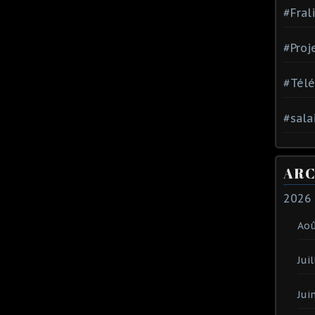
#Fral
#Proj
#Tél
#sala
ARC
2026
Ao
Juil
Jui