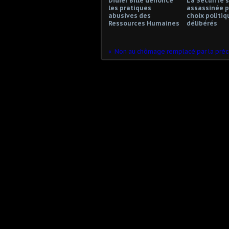
Didier Bille dénonce
La Sécurité s
les pratiques
assassinée p
abusives des
choix politiq
Ressources Humaines
délibérés
Non au chômage remplacé par la préca