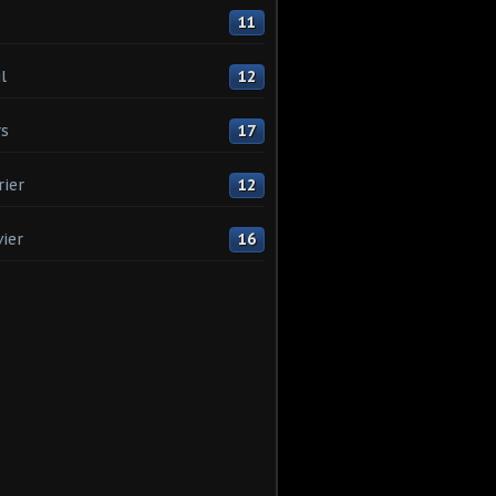
11
l
12
s
17
rier
12
vier
16