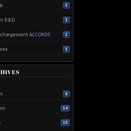
ib
1
et R&D
1
échargement ACCORDS
1
ires
1
HIVES
ût
6
let
14
n
15