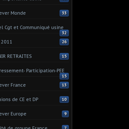
ever Monde
33
l Cgt et Communiqué usine
32
 2011
26
NIR RETRAITES
15
ressement- Participation-PEE
15
ever France
13
ions de CE et DP
10
ever Europe
9
té de groupe France
7