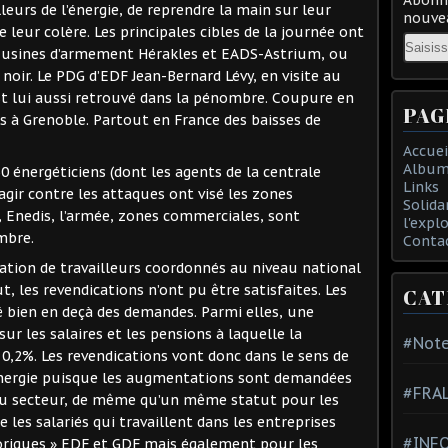
ailleurs de l’énergie, de reprendre la main sur leur
nouvea
e leur colère. Les principales cibles de la journée ont
Email
 usines d’armement Hérakles et EADS-Astrium, ou
oir. Le PDG d’EDF Jean-Bernard Lévy, en visite au
est lui aussi retrouvé dans la pénombre. Coupure en
PAG
ls à Grenoble. Partout en France des baisses de
Accuei
Album
 énergéticiens (dont les agents de la centrale
Links
agir contre les attaques ont visé les zones
Solida
, Enedis, l’armée, zones commerciales, sont
l'expl
mbre.
Conta
tion de travailleurs coordonnés au niveau national
 les revendications n’ont pu être satisfaites. Les
CAT
 bien en deçà des demandes. Parmi elles, une
 les salaires et les pensions à laquelle la
#Note
0,2%. Les revendications vont donc dans le sens de
 l’énergie puisque les augmentations sont demandées
#FRA
 du secteur, de même qu’un même statut pour les
e les salariés qui travaillent dans les entreprises
#INFO
toriques » EDF et GDF mais également pour les