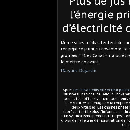
Plus de jus 
l’énergie pr
d’électricité
Même si les médias tentent de cac
l’énergie ce jeudi 30 novembre, la
groupes TF1 et Canal + n'a pu être 
la mettre en avant.
Maryline Dujardin
Après
les travailleurs du secteur pétro
au niveau national ce jeudi 30 novemb
pour lutter offensivement pour leurs st
que d’autres à l’image de la coupure
deux vitesses. Les chaînes prises 
représentent le plus l’information du 
d’un syndicalisme preneur d’otages. Co
choisi de faire une démonstration de for
ou d