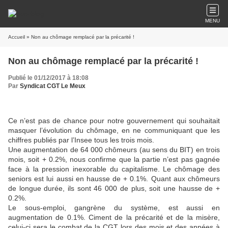
MENU
Accueil
» Non au chômage remplacé par la précarité !
Non au chômage remplacé par la précarité !
Publié le 01/12/2017 à 18:08
Par
Syndicat CGT Le Meux
Ce n’est pas de chance pour notre gouvernement qui souhaitait
masquer l’évolution du chômage, en ne communiquant que les
chiffres publiés par l’Insee tous les trois mois.
Une augmentation de 64 000 chômeurs (au sens du BIT) en trois
mois, soit + 0.2%, nous confirme que la partie n’est pas gagnée
face à la pression inexorable du capitalisme. Le chômage des
seniors est lui aussi en hausse de + 0.1%. Quant aux chômeurs
de longue durée, ils sont 46 000 de plus, soit une hausse de +
0.2%.
Le sous-emploi, gangrène du système, est aussi en
augmentation de 0.1%. Ciment de la précarité et de la misère,
celui-ci sera le combat de la CGT lors des mois et des années à