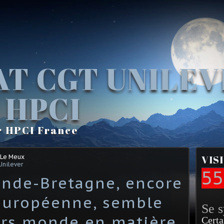
AT CGT UNILE
 HPCI
r HPCI France
 Le Meux
VIS
Unilever
55
ande-Bretagne, encore
européenne, semble
Se 
ers monde en matière
Certa