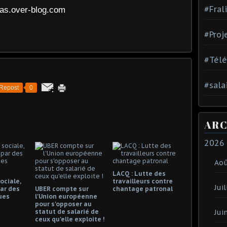
#Fral
las.over-blog.com
#Proj
#Tél
#sala
Repost
0
ARC
2026
Ao
LACQ : Lutte des
ociale,
travailleurs contre
Juil
ar des
UBER compte sur
chantage patronal
ues
l'Union européenne
pour s'opposer au
statut de salarié de
Jui
ceux qu'elle exploite !