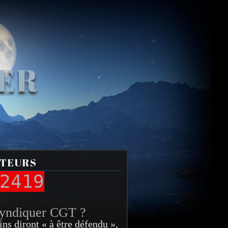
VER
ITEURS
2419
syndiquer CGT ?
ins diront « à être défendu »,