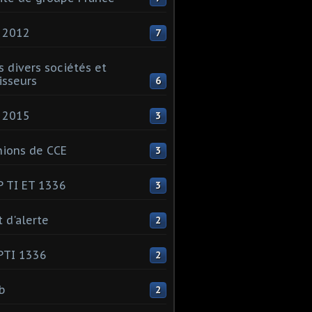
 2012
7
s divers sociétés et
isseurs
6
 2015
3
ions de CCE
3
 TI ET 1336
3
t d'alerte
2
PTI 1336
2
ib
2