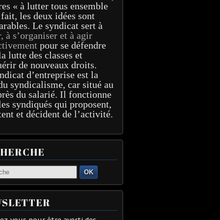
res « à lutter tous ensemble
 fait, les deux idées sont
arables. Le syndicat sert à
r, à s’organiser et à agir
ctivement
pour se défendre
la lutte des classes et
érir de nouveaux droits.
ndicat d’entreprise est la
du syndicalisme, car situé au
près du salarié. Il fonctionne
les syndiqués qui proposent,
tent et décident de l’activité.
CHERCHE
OK
SLETTER
z-vous pour être averti des