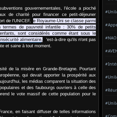
subventions gouvernementales, l'école a pioché
#Unil
ux de charité pour financer ce petit-déjeuner
ort de l'UNICEF,
l
e Royaume-Uni se classe parmi
#Appe
 termes de pauvreté infantile : 30% de petits
 d'enfants, sont considérés comme étant sous le
#NAO
nsécurité alimentaire
,
c
'est-à-dire qu'ils n'ont pas
nte et saine à tout moment.
#AVE
#Inté
nsité de la misère en Grande-Bretagne. Pourtant
 européenne, qui devait apporter la prospérité aux
#Unil
 aujourd'hui, les médias comparent la situation des
 populaires et des faubourgs ouvriers à celle des
#Réun
end le vote massif de cette population pour le
#Unil
France, en faisant diffuser de telles informations
#Comi