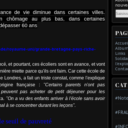
nouvea
Email
ance de vie diminue dans certaines villes.
un chômage au plus bas, dans certaines
 dépasser 60 ans
PAG
Accuei
Album
nde/royaume-uni/grande-bretagne-pays-riche-
Links
Solida
l'expl
, et pourtant, ces écoliers sont en avance, et vont
Conta
rnière miette parce qu'ils ont faim. Car cette école de
e Londres, a fait un triste constat, comme l'explique
CAT
origine française :
"Certains parents n'ont pas
euvent pas acheter de petit déjeuner pour les
#Note
za.
"On a vu des enfants arriver à l'école sans avoir
l à se concentrer durant les leçons".
#FRA
le seuil de pauvreté
#INFO