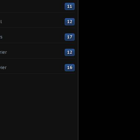
11
l
12
s
17
rier
12
vier
16