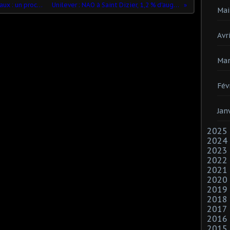
Salariés d'Air France devant les tribunaux : un procès de caractère politique !
Unilever : NAO à Saint Dizier, 1,2 % d'augmentation générale...
Mai
Avri
Mar
Fév
Jan
2025
2024
2023
2022
2021
2020
2019
2018
2017
2016
2015