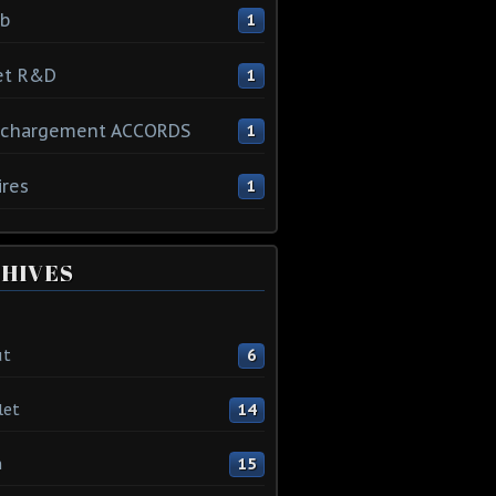
ib
1
et R&D
1
échargement ACCORDS
1
ires
1
HIVES
ût
6
let
14
n
15