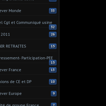
ever Monde
33
l Cgt et Communiqué usine
32
 2011
26
NIR RETRAITES
15
ressement- Participation-PEE
15
ever France
13
ions de CE et DP
10
ever Europe
9
té de groupe France
7