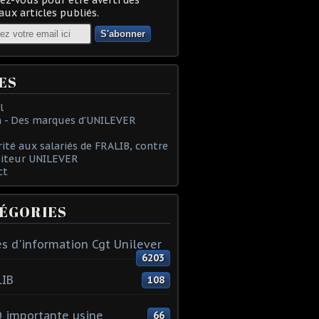
ux articles publiés.
ES
l
 - Des marques d'UNILEVER
rité aux salariés de FRALIB, contre
oiteur UNILEVER
ct
ÉGORIES
s d'information Cgt Unilever
6203
LIB
108
 importante usine
66