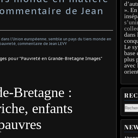
d’aut
commentaire de Jean
». En
insép
s’uni
colle
dans 
conqu
Le sy
base 
plus 
avec 
orien
e-Bretagne :
RE
riche, enfants
pauvres
NEW
Abonne