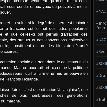
téléspectateurs le sentiment "qu'on est mieux chez
vrait nous conduire, aux yeux du pouvoir, à moins
#NAO
diquer.
on et sa suite, si le degré de misère est moindre
#Info
fourn
arité française est le fruit des luttes populaires
 et que celles-ci ont permis d'arracher des
#NAO
iale, des statuts et des conventions collectives
este, constituent encore des filets de sécurité
éficiaires.
#Réun
protection sociale qui sont dans le collimateur du
#SCOP
manuel Macron poursuit et accentue la politique
édécesseurs, qu'il a lui-même mis en oeuvre en
#Droi
 de François Hollande.
#SCO
isse faire - c'est une situation 'à l'anglaise', une
uches de plus nombreuses, des générations
#fral
s du marché.