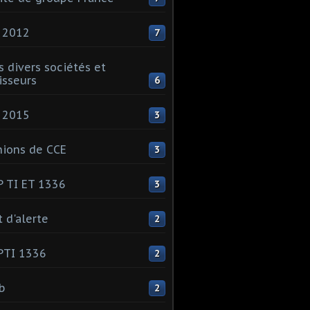
 2012
7
s divers sociétés et
isseurs
6
 2015
3
ions de CCE
3
 TI ET 1336
3
t d'alerte
2
PTI 1336
2
ib
2