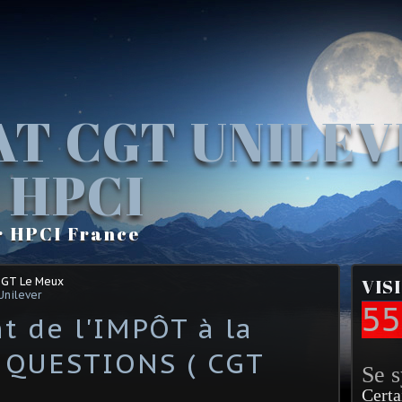
AT CGT UNILE
 HPCI
r HPCI France
CGT Le Meux
VIS
Unilever
55
t de l'IMPÔT à la
 QUESTIONS ( CGT
Se 
Certa