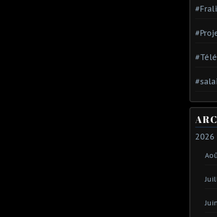
#Fral
#Proj
#Tél
#sala
ARC
2026
Ao
Juil
Jui