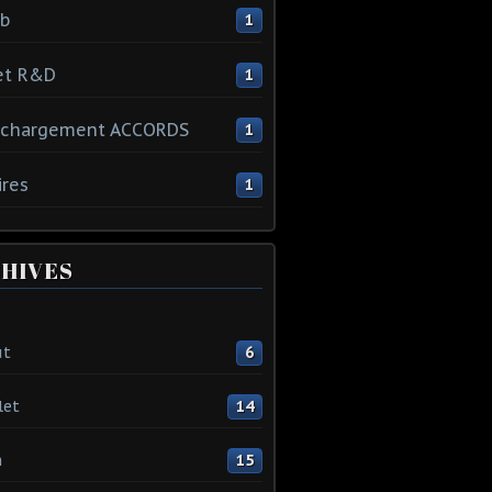
ib
1
et R&D
1
échargement ACCORDS
1
ires
1
HIVES
ût
6
let
14
n
15