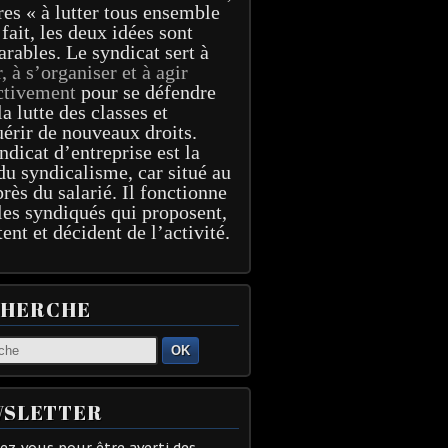
res « à lutter tous ensemble
 fait, les deux idées sont
arables. Le syndicat sert à
r, à s’organiser et à agir
ctivement
pour se défendre
la lutte des classes et
érir de nouveaux droits.
ndicat d’entreprise est la
du syndicalisme, car situé au
près du salarié. Il fonctionne
les syndiqués qui proposent,
tent et décident de l’activité.
CHERCHE
OK
SLETTER
z-vous pour être averti des