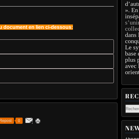
d’aut
». En
insép
s’uni
du document en lien ci-dessous:
colle
dans 
conqu
Le sy
base 
plus 
avec 
orien
RE
Repost
0
NEW
Abonne