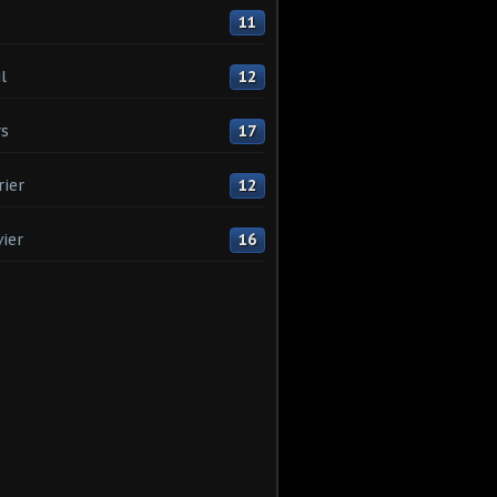
11
l
12
s
17
rier
12
vier
16