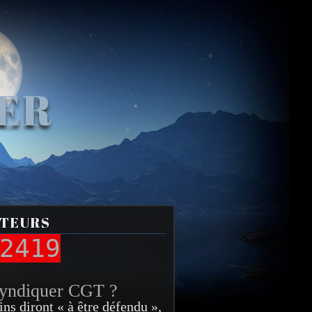
VER
ITEURS
2419
syndiquer CGT ?
ins diront « à être défendu »,