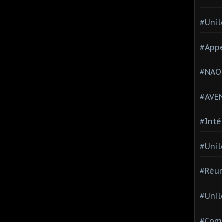
#Unil
#Appe
#NAO
#AVE
#Inté
#Unil
#Réun
#Unil
#Comi