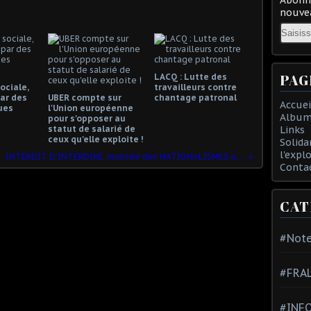
nouvea
Email
PAG
LACQ : Lutte des
ociale,
travailleurs contre
ar des
UBER compte sur
chantage patronal
Accuei
ues
l'Union européenne
Album
pour s'opposer au
statut de salarié de
Links
ceux qu'elle exploite !
Solida
l'expl
INTERDIT D’INTERDIRE: montée des NATIONALISMES et des droites extrêmes : retour aux années 30 ?
Conta
CAT
#Note
#FRA
#INFO