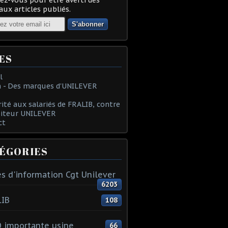
ux articles publiés.
ES
l
 - Des marques d'UNILEVER
rité aux salariés de FRALIB, contre
oiteur UNILEVER
ct
ÉGORIES
s d'information Cgt Unilever
6203
LIB
108
 importante usine
66