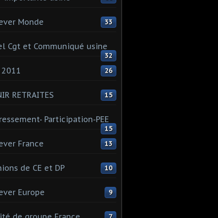
ever Monde
33
l Cgt et Communiqué usine
32
 2011
26
NIR RETRAITES
15
ressement- Participation-PEE
15
ever France
13
ions de CE et DP
10
ever Europe
9
té de groupe France
7