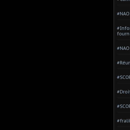
#NAO
#Info
fourn
#NAO
#Réun
#SCOP
#Droi
#SCO
#fral