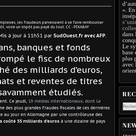
d’aut
». En
insép
s’uni
mplexes, les fraudeurs parvenaient à se faire rembourser
t, voire un impôt pas payé du tout. CC - PIXABAY
colle
dans 
 Mis à jour
à 11h51
par
SudOuest.fr avec AFP
.
conqu
ans, banques et fonds
Le sy
base 
trompé le fisc de nombreux
plus 
avec 
hé des milliards d’euros,
orien
ats et reventes de titres
 savamment étudiés.
RE
ent. Ce jeudi,
19 médias internationaux, dont Le
une des plus grandes fraudes fiscales de ces dernières
se au jour en Allemagne par une contrôleuse des
 a coûté
55 milliards d’euros
à une dizaine de pays
NEW
Abonne