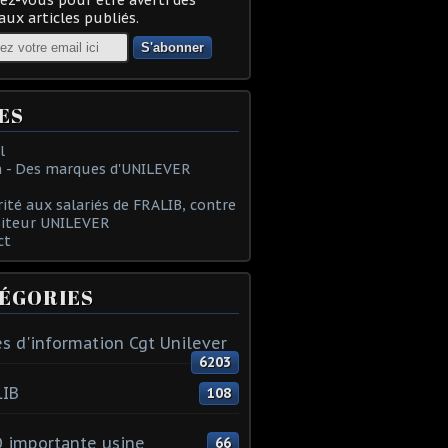
ux articles publiés.
ES
l
 - Des marques d'UNILEVER
rité aux salariés de FRALIB, contre
oiteur UNILEVER
ct
ÉGORIES
s d'information Cgt Unilever
6203
LIB
108
 importante usine
66