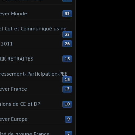
ever Monde
33
l Cgt et Communiqué usine
32
 2011
26
NIR RETRAITES
15
ressement- Participation-PEE
15
ever France
13
ions de CE et DP
10
ever Europe
9
té de groupe France
7