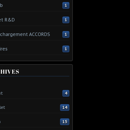
ib
1
et R&D
1
échargement ACCORDS
1
ires
1
HIVES
ût
4
let
14
n
15