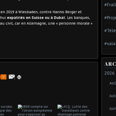
#Fral
r en 2019 à Wiesbaden, contre Hanno Berger et
#Proj
’hui
expatriés en Suisse ou à Dubaï.
Les banques,
 au civil, car en Allemagne, une « personne morale »
#Tél
#sala
ARC
2026
0
Ao
Juil
Jui