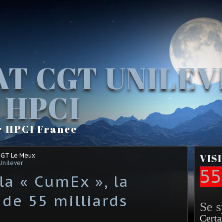
AT CGT UNILE
 HPCI
r HPCI France
CGT Le Meux
VIS
Unilever
55
la « CumEx », la
 de 55 milliards
Se 
Certa