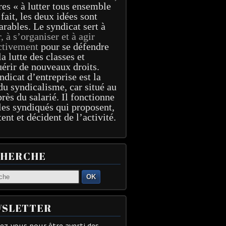
res « à lutter tous ensemble
 fait, les deux idées sont
arables. Le syndicat sert à
r, à s’organiser et à agir
ctivement
pour se défendre
la lutte des classes et
érir de nouveaux droits.
ndicat d’entreprise est la
du syndicalisme, car situé au
près du salarié. Il fonctionne
les syndiqués qui proposent,
tent et décident de l’activité.
CHERCHE
OK
SLETTER
z-vous pour être averti des