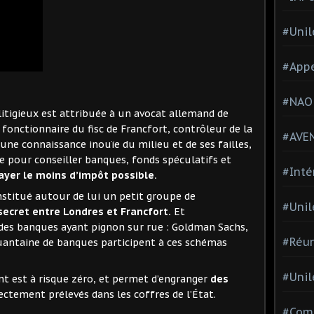
#Unil
#Appe
#NAO
itigieux est attribuée à un avocat allemand de
fonctionnaire du fisc de Francfort, contrôleur de la
#AVE
 une connaissance inouïe du milieu et de ses failles,
ste pour conseiller banques, fonds spéculatifs et
#Inté
ayer le moins d’impôt possible.
stitué autour de lui un petit groupe de
#Unil
secret entre Londres et Francfort.
Et
à des banques ayant pignon sur rue : Goldman Sachs,
#Réun
uantaine de banques participent à ces schémas
#Unil
nt est à risque zéro, et permet d’engranger
des
ectement prélevés dans les coffres de l’État.
#Comi