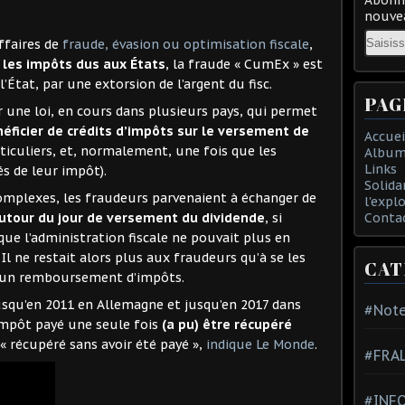
nouvea
Email
ffaires de
fraude, évasion ou optimisation fiscale
,
 les impôts dus aux États
, la fraude « CumEx » est
’État, par une extorsion de l’argent du fisc.
PAG
r une loi, en cours dans plusieurs pays, qui permet
éficier de crédits d’impôts sur le versement de
Accuei
ticuliers, et, normalement, une fois que les
Album
Links
és de leur impôt).
Solida
omplexes, les fraudeurs parvenaient à échanger de
l'expl
Conta
utour du jour de versement du dividende
, si
que l’administration fiscale ne pouvait plus en
. Il ne restait alors plus aux fraudeurs qu’à se les
CAT
t un remboursement d’impôts.
usqu’en 2011 en Allemagne et jusqu’en 2017 dans
#Note
impôt payé une seule fois
(a pu) être récupéré
 récupéré sans avoir été payé »,
indique Le Monde
.
#FRA
#INFO