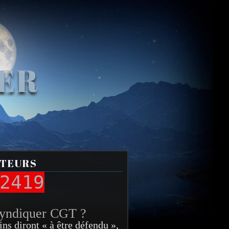
VER
ITEURS
2419
syndiquer CGT ?
ins diront « à être défendu »,