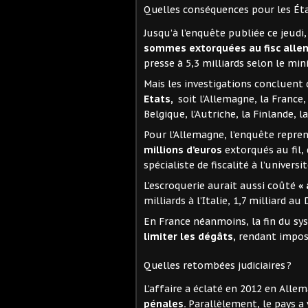
Quelles conséquences pour les Éta
Jusqu’à l’enquête publiée ce jeudi
sommes extorquées au fisc all
presse à 5,3 milliards selon le mi
Mais les investigations concluent
Etats,
soit l’Allemagne, la France, 
Belgique, l’Autriche, la Finlande, l
Pour l’Allemagne, l’enquête repre
millions d’euros
extorqués au fil, 
spécialiste de fiscalité à l’univer
L’escroquerie aurait aussi coûté
«
milliards à l’Italie, 1,7 milliard a
En France néanmoins, la fin du sys
limiter les dégâts,
rendant impos
Quelles retombées judiciaires ?
L’affaire a éclaté en 2012 en Allem
pénales.
Parallèlement, le pays a 