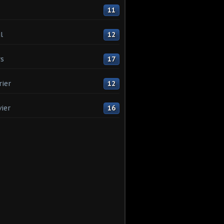
11
l
12
s
17
rier
12
vier
16