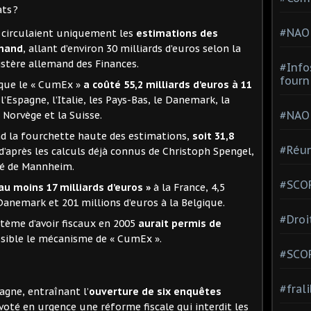
ts ?
#NAO
, circulaient uniquement les
estimations des
emand
, allant d’environ 30 milliards d’euros selon la
nistère allemand des Finances.
#Info
fourn
 que le « CumEx »
a coûté 55,2 milliards d’euros à 11
l’Espagne, l’Italie, les Pays-Bas, le Danemark, la
#NAO
a Norvège et la Suisse.
nd la fourchette haute des estimations,
soit 31,8
#Réun
d’après les calculs déjà connus de Christoph Spengel,
sité de Mannheim.
#SCOP
 au moins 17 milliards d’euros »
à la France, 4,5
u Danemark et 201 millions d’euros à la Belgique.
#Droi
tème d’avoir fiscaux en 2005
aurait permis de
sible le mécanisme de « CumEx ».
#SCO
#fral
agne, entraînant l’
ouverture de six enquêtes
voté en urgence une réforme fiscale qui interdit les