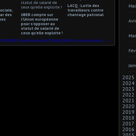
Mai
LACQ : Lutte des
ociale,
travailleurs contre
ar des
UBER compte sur
chantage patronal
ues
l'Union européenne
Avri
pour s'opposer au
statut de salarié de
ceux qu'elle exploite !
Mar
INTERDIT D’INTERDIRE: montée des NATIONALISMES et des droites extrêmes : retour aux années 30 ?
Fév
Jan
2025
2024
2023
2022
2021
2020
2019
2018
2017
2016
2015