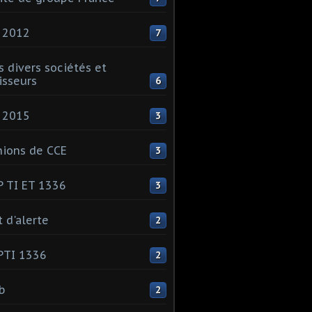
 2012
7
s divers sociétés et
isseurs
6
 2015
3
ions de CCE
3
 TI ET 1336
3
t d'alerte
2
PTI 1336
2
ib
2