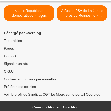
< La « République
À l’usine PSA de La Janais
démocratique » façon
près de Rennes, le «
Macron
nouveau » Montage est
régulièrement à l’arrêt à
cause de pannes à
Hébergé par Overblog
répétition. >
Top articles
Pages
Contact
Signaler un abus
C.G.U.
Cookies et données personnelles
Préférences cookies
Voir le profil de Syndicat CGT Le Meux sur le portail Overblog
Créer un blog sur Overblog