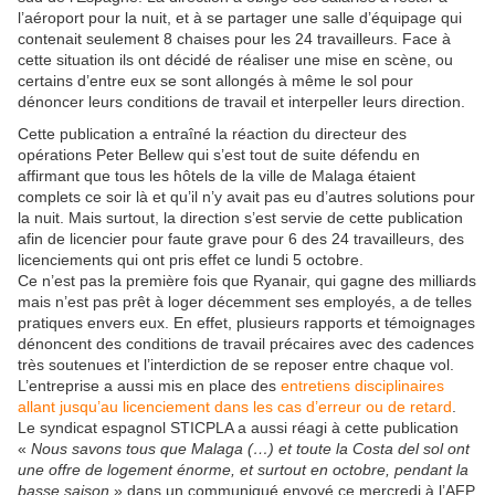
l’aéroport pour la nuit, et à se partager une salle d’équipage qui
contenait seulement 8 chaises pour les 24 travailleurs. Face à
cette situation ils ont décidé de réaliser une mise en scène, ou
certains d’entre eux se sont allongés à même le sol pour
dénoncer leurs conditions de travail et interpeller leurs direction.
Cette publication a entraîné la réaction du directeur des
opérations Peter Bellew qui s’est tout de suite défendu en
affirmant que tous les hôtels de la ville de Malaga étaient
complets ce soir là et qu’il n’y avait pas eu d’autres solutions pour
la nuit. Mais surtout, la direction s’est servie de cette publication
afin de licencier pour faute grave pour 6 des 24 travailleurs, des
licenciements qui ont pris effet ce lundi 5 octobre.
Ce n’est pas la première fois que Ryanair, qui gagne des milliards
mais n’est pas prêt à loger décemment ses employés, a de telles
pratiques envers eux. En effet, plusieurs rapports et témoignages
dénoncent des conditions de travail précaires avec des cadences
très soutenues et l’interdiction de se reposer entre chaque vol.
L’entreprise a aussi mis en place des
entretiens disciplinaires
allant jusqu’au licenciement dans les cas d’erreur ou de retard
.
Le syndicat espagnol STICPLA a aussi réagi à cette publication
«
Nous savons tous que Malaga (…) et toute la Costa del sol ont
une offre de logement énorme, et surtout en octobre, pendant la
basse saison
» dans un communiqué envoyé ce mercredi à l’AFP.