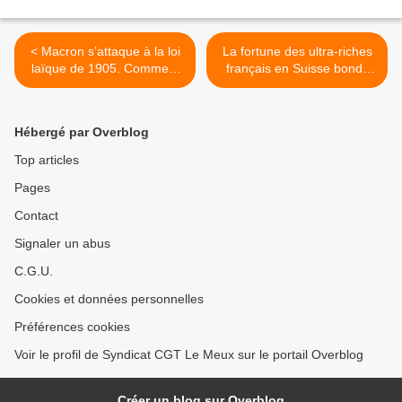
< Macron s’attaque à la loi
La fortune des ultra-riches
laïque de 1905. Comment
français en Suisse bondit
ajuster la riposte ?
de 13,5% >
Hébergé par Overblog
Top articles
Pages
Contact
Signaler un abus
C.G.U.
Cookies et données personnelles
Préférences cookies
Voir le profil de Syndicat CGT Le Meux sur le portail Overblog
Créer un blog sur Overblog