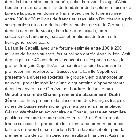
donc fait leur entrée cette année, selon la revue. Il s’agit d’Alain
Boucheron, arrière petit-fils du fondateur de la célèbre maison de
luxe de la place Vendôme à Paris, avec une fortune estimée
entre 300 à 400 millions de francs suisses. Alain Boucheron a pris
ses quartiers au cœur de la célèbre station de ski de Zermatt,
dans le canton du Valais, dans la rue principale, entre
succursales bancaires, palaces et boutiques de très haute
horlogerie, selon
Bilan
.
La famille Capelli, avec une fortune estimée entre 100 à 200
millions de francs suisses, fait aussi son entrée dans la liste. Actif
depuis plus de 40 ans dans la conception d’espaces de vie, le
groupe français Capelli s’est concentré depuis dix ans sur la
promotion immobilière. En Suisse, où la famille Capelli est
présente via diverses sociétés, le groupe vient d’annoncer un
nouveau projet immobilier d’une cinquantaine d’appartements
dans les environs de Genève, en bordure du lac Léman.
Un actionnaire de Chanel premier du classement, Drahi
3ème
. Les trois premiers du classement des Français les plus
riches de Suisse reste inchangé, mais pas à la même place.
Gérard Wertheimer, actionnaire de Chanel, passe en première
position avec une fortune estimée entre 18 à 19 milliards de
francs suisses. Le groupe de luxe connu notamment pour ses
tailleurs en tweed et son parfum N°5 a dévoilé cet été, pour la
première fois de son histoire, ses résultats financiers. Aussi la