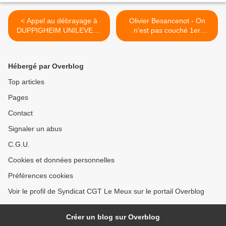
< Appel au débrayage à
Olivier Besancenot - On
DUPPIGHEIM UNILEVER :
n'est pas couché 1er
Agissons plutôt que subir !
décembre 2018 >
Hébergé par Overblog
Top articles
Pages
Contact
Signaler un abus
C.G.U.
Cookies et données personnelles
Préférences cookies
Voir le profil de Syndicat CGT Le Meux sur le portail Overblog
Créer un blog sur Overblog