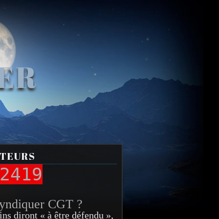
VER
ITEURS
2419
syndiquer CGT ?
ins diront « à être défendu »,