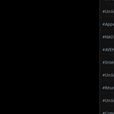
#Unil
#Appe
#NAO
#AVE
#Inté
#Unil
#Réun
#Unil
#Comi