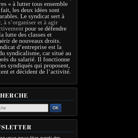
res « à lutter tous ensemble
 fait, les deux idées sont
arables. Le syndicat sert à
r, à s’organiser et à agir
ctivement
pour se défendre
la lutte des classes et
érir de nouveaux droits.
ndicat d’entreprise est la
du syndicalisme, car situé au
près du salarié. Il fonctionne
les syndiqués qui proposent,
tent et décident de l’activité.
CHERCHE
OK
SLETTER
z-vous pour être averti des