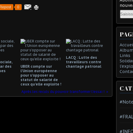
nouvea
Repost
0
Email
PAG
Accuei
Album
Links
LACQ : Lutte des
Solida
ociale,
travailleurs contre
l'expl
ar des
UBER compte sur
chantage patronal
ues
l'Union européenne
Conta
pour s'opposer au
statut de salarié de
ceux qu'elle exploite !
CAT
Après les reculs du pouvoir transformer l'essai !
#Note
#FRA
#INFO