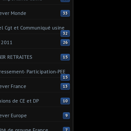
ever Monde
33
l Cgt et Communiqué usine
32
 2011
26
NIR RETRAITES
15
ressement- Participation-PEE
15
ever France
13
ions de CE et DP
10
ever Europe
9
té de groupe France
7