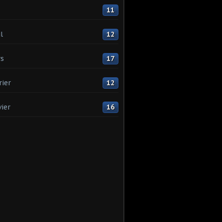
11
l
12
s
17
rier
12
vier
16