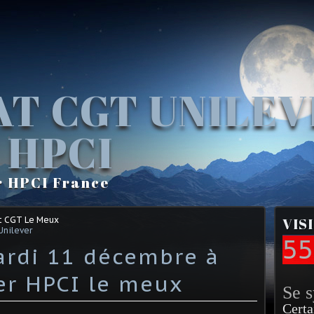
AT CGT UNILE
 HPCI
r HPCI France
t CGT Le Meux
VIS
Unilever
55
rdi 11 décembre à
ver HPCI le meux
Se 
Certa