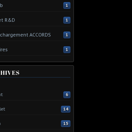
ib
1
et R&D
1
échargement ACCORDS
1
ires
1
HIVES
ût
6
let
14
n
15