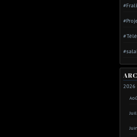
#Fral
#Proj
#Tél
#sala
ARC
2026
Ao
Juil
Jui