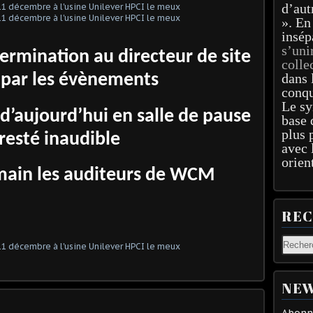
d’aut
». En
insép
s’uni
rmination au directeur de site
colle
 par les évènements
dans 
conqu
Le sy
’aujourd’hui en salle de pause
base 
plus 
 resté inaudible
avec 
orien
main les auditeurs de WCM
RE
NEW
Abonne