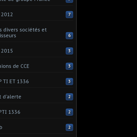
 2012
7
s divers sociétés et
isseurs
6
 2015
3
ions de CCE
3
 TI ET 1336
3
t d'alerte
2
PTI 1336
2
ib
2