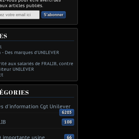
ux articles publiés.
ES
l
 - Des marques d'UNILEVER
rité aux salariés de FRALIB, contre
oiteur UNILEVER
ct
ÉGORIES
s d'information Cgt Unilever
6203
LIB
108
 importante usine
66