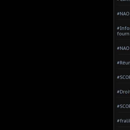
#NAO
#Info
fourn
#NAO
#Réun
#SCOP
#Droi
#SCO
#fral